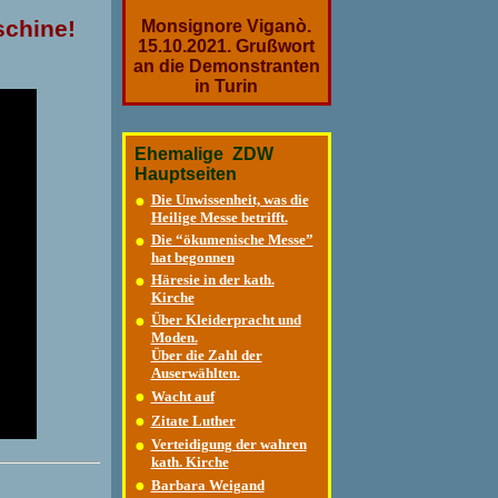
schine!
Monsignore Viganò.
15.10.2021. Grußwort
an die Demonstranten
in Turin
Ehemalige ZDW
Hauptseiten
●
Die Unwissenheit, was die
Heilige Messe betrifft.
●
Die “ökumenische Messe”
hat begonnen
●
Häresie in der kath.
Kirche
●
Über Kleiderpracht und
Moden.
Über die Zahl der
Auserwählten.
●
Wacht auf
●
Zitate Luther
●
Verteidigung der wahren
kath. Kirche
●
Barbara Weigand