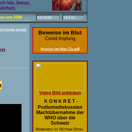
ich bin Jesus.
hrheit.
eos von ZDW
en voraus gesagt
Beweise im Blut
Covid-Impfung
en
beweise-im-blut-22s.pdf
h
Video Bild anklicken
K O N K R E T -
Podiumsdiskussion
Machtübernahme der
WHO über die
Schweiz
Moderator ist Michael Birrer,