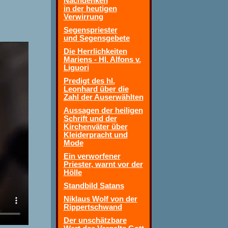
Nachdenken
in der heutigen
Verwirrung
Segenspriester
und Segensgebete
Die Herrlichkeiten
Mariens - Hl. Alfons v.
Liguori
Predigt des hl.
Leonhard über die
Zahl der Auserwählten
Aussagen der heiligen
Schrift und der
Kirchenväter über
Kleiderpracht und
Mode
Ein verworfener
Priester, warnt vor der
Hölle
Standbild Satans
Niklaus Wolf von der
Rippertschwand
Der unschätzbare