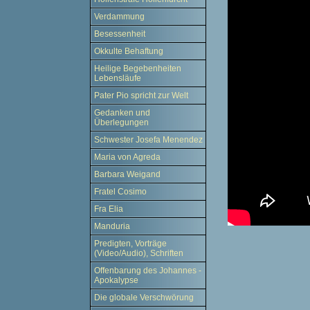
Verdammung
Besessenheit
Okkulte Behaftung
Heilige Begebenheiten
Lebensläufe
Pater Pio spricht zur Welt
Gedanken und
Überlegungen
Schwester Josefa Menendez
Maria von Agreda
Barbara Weigand
Fratel Cosimo
Fra Elia
Manduria
Predigten, Vorträge
(Video/Audio), Schriften
Offenbarung des Johannes -
Apokalypse
Die globale Verschwörung