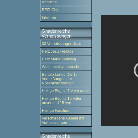
Antichrist
RFID Chip
Irrlehren
Gnadenreiche
Verheissungen
33 Verheissungen Jesu
Herz Jesu Freitage
Herz Maria Samstag
Weihnachtsversprechen
Bartolo Longo Die 15
Verheißungen der
Rosenkranzkönigin
Heilige Birgitta 7 Vater unser
Heilige Birgitta 15 Vater
unser und 15 Ave
Heilige Faustina
Verschiedene Gebete mit
Verheissungen
Gnadenreiche