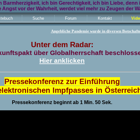
n Barmherzigkeit, ich bin Gerechtigkeit, ich bin Liebe, denn 
 Angst vor der Wahrheit, werdet viel mehr zu Zeugen der Wa
tebuch
Suche
Forum
Kontakt
Vid
Angebliche Pandemie wurde in diversen Botschaft
Unter dem Radar:
unftspakt über Globalherrschaft beschloss
Hier anklicken
Pressekonferenz zur Einführung
elektronischen Impfpasses in Österreic
Pressekonferenz beginnt ab 1 Min. 50 Sek.