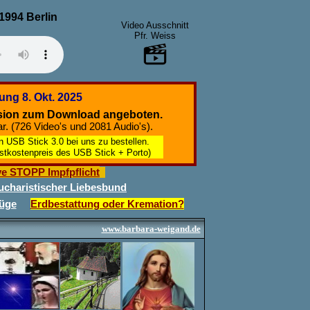
1994 Berlin
Video Ausschnitt
Pfr. Weiss
ung 8. Okt. 2025
rsion zum Download angeboten.
r. (726 Video's und 2081 Audio's).
 USB Stick 3.0 bei uns zu bestellen.
kostenpreis des USB Stick + Porto)
ive STOPP Impfpflicht
ucharistischer Liebesbund
züge
Erdbestattung oder Kremation?
www.barbara-weigand.de