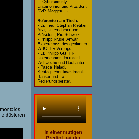
IT-Cybersecurity
Unternehmer und Präsident
SVP, Meggen LU.
Referenten am Tisch:
•
Dr. med. Stephan Rietiker,
Arzt, Unternehmer und
Präsident, Pro Schweiz.
•
Philipp Kruse, Anwalt,
Experte bez. des geplanten
WHO-IHR Vertrags.
•
Dr. Philipp Gut, PR
Unternehmer, Journalist
Weltwoche und Buchautor.
•
Pascal Najadi,
Strategischer Investment-
Banker und Ex-
Regierungsberater.
 mentales
ie düsteren
In einer mutigen
Predigt hat der