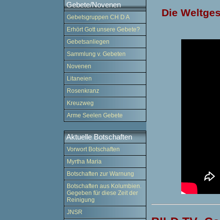
Gebete/Novenen
Die Weltges
Gebetsgruppen CH D A
Erhört Gott unsere Gebete?
Gebetsanliegen
Sammlung v. Gebeten
Novenen
Litaneien
Rosenkranz
Kreuzweg
Arme Seelen Gebete
Aktuelle Botschaften
Vorwort Botschaften
Myrtha Maria
Botschaften zur Warnung
Botschaften aus Kolumbien.
Gegeben für diese Zeit der
Reinigung
JNSR