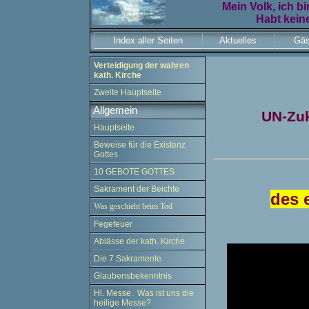
Mein Volk, ich bi
Habt keine
Index aller Seiten
Aktuelles
Gäs
Verteidigung der wahren
kath. Kirche
Zweite Hauptseite
Allgemein
UN-Zuk
Hauptseite
Beweise für die Existenz
Gottes
10 GEBOTE GOTTES
Sakrament der Beichte
des 
Was geschieht beim Tod
Fegefeuer
Ablässe der kath. Kirche
Die 7 Sakramente
Glaubensbekenntnis
Hl. Messe. Was ist uns die
heilige Messe?