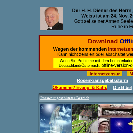
Der H. H. Diener des Herrn
Weiss ist am 24. Nov.
Gott sei seiner Armen Seel
Ruhe in F
Download
Offl
Wegen der kommenden
Internetze
K
ann
nicht zensiert
oder
abschaltet
werd
Wenn Sie Probleme mit dem herunterladen, 
offline-version
Deutschland/Österreich:
Internetzensur
M
Rosenkranzgebetssturm
Ökumene? Evang. & Kath.
Die Bibel
Passwort geschützter Bereich