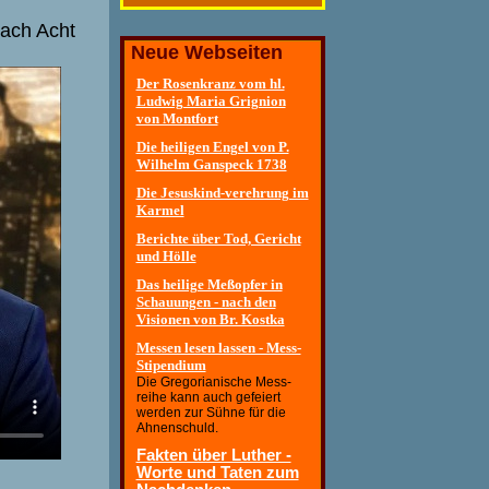
nach Acht
Neue Webseiten
Der Rosenkranz vom hl.
Ludwig Maria Grignion
von Montfort
Die heiligen Engel von P.
Wilhelm Ganspeck 1738
Die Jesuskind-verehrung im
Karmel
Berichte über Tod, Gericht
und Hölle
Das heilige Meßopfer in
Schauungen - nach den
Visionen von Br. Kostka
Messen lesen lassen - Mess-
Stipendium
Die Gregorianische Mess-
reihe kann auch gefeiert
werden zur Sühne für die
Ahnenschuld.
Fakten über Luther -
Worte und Taten zum