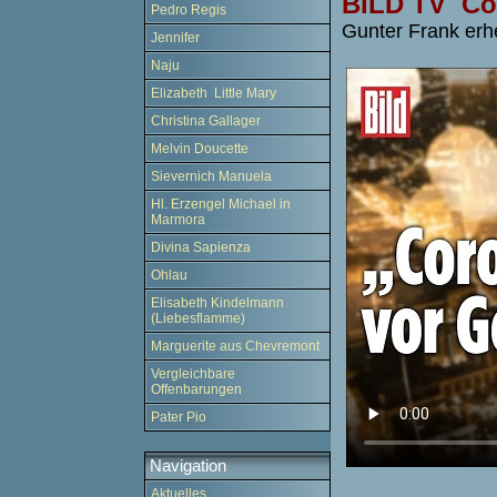
BILD TV Co
Pedro Regis
Gunter Frank erh
Jennifer
Naju
Elizabeth Little Mary
Christina Gallager
Melvin Doucette
Sievernich Manuela
Hl. Erzengel Michael in
Marmora
Divina Sapienza
Ohlau
Elisabeth Kindelmann
(Liebesflamme)
Marguerite aus Chevremont
Vergleichbare
Offenbarungen
Pater Pio
Navigation
Aktuelles