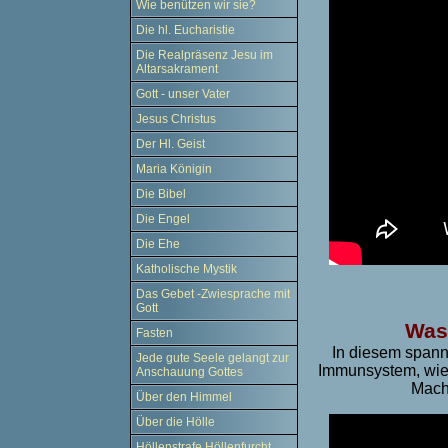
Wie benützen wir sie?
Die hl. Eucharistie
Die Realpräsenz Jesu im
Altarsakrament
Gott - unser Vater
Jesus Christus
Der Hl. Geist
Maria Königin
Die Bibel
Die Engel
Die Ehe
Katholische Mystik
Das Gebet -Zwiesprache mit
Gott
Was 
Fasten
In diesem spann
Jede gute Seele gelangt zur
Immunsystem, wie 
Anschauung Gottes
Mache
Über den Himmel
Über die Hölle
Höllenstrafe Höllenfurcht