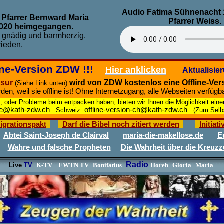
Audio Fatima Sühnenacht 
, Pfarrer Bernward Maria
Pfarrer Weiss.
 2020 heimgegangen.
e gnädig und barmherzig.
rieden.
ine-Version ZDW !!!
Hier anklicken
Aktualisier
nsur
wird von ZDW kostenlos eine Offline-Ve
(Siehe Link unten)
en, weil sie offline ist!
Ohne Internetzugang, alle Webseiten verfügba
oder Probleme beim entpacken haben, bieten wir Ihnen die Möglichkeit einen
-de@kath-zdw.ch
offline-version-ch@kath-zdw.ch
Schweiz:
(Zum Selbst
igrationspakt
Darf die Bibel noch zitiert werden
Initiat
Abtei Saint-Joseph de Clairval
maria-die-makellose.de
E
Wahre und falsche Propheten
Die Wahrheit über die Kreuz
Radio
Live
TV
K-TV
EWTN TV
Bonifatius
Horeb
Gloria
Maria