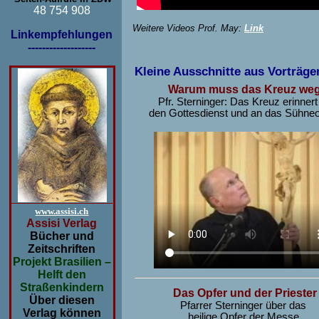
48 754 908
Weitere Videos Prof. May:
Link
Linkempfehlungen
-------------------
Kleine Ausschnitte aus Vorträg
Warum muss das Kreuz we
Pfr. Sterninger: Das Kreuz erinnert
den Gottesdienst und an das Sühneo
www.assisi.ch
Assisi Verlag
Bücher und
Zeitschriften
Projekt Brasilien –
Helft den
Straßenkindern
Das Opfer und der Priester
Über diesen
Pfarrer Sterninger über das
Verlag können
heilige Opfer der Messe.