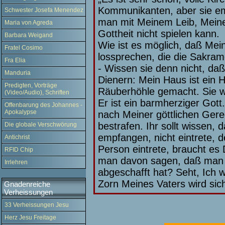
Kommunikanten, aber sie em
Schwester Josefa Menendez
man mit Meinem Leib, Meine
Maria von Agreda
Gottheit nicht spielen kann.
Barbara Weigand
Wie ist es möglich, daß Mei
Fratel Cosimo
lossprechen, die die Sakra
Fra Elia
- Wissen sie denn nicht, da
Manduria
Dienern: Mein Haus ist ein 
Predigten, Vorträge
Räuberhöhle gemacht. Sie wer
(Video/Audio), Schriften
Er ist ein barmherziger Gott
Offenbarung des Johannes -
Apokalypse
nach Meiner göttlichen Gere
bestrafen. Ihr sollt wissen, 
Die globale Verschwörung
empfangen, nicht eintrete, d
Antichrist
Person eintrete, braucht e
RFID Chip
man davon sagen, daß man 
Irrlehren
abgeschafft hat? Seht, Ich 
Zorn Meines Vaters wird sich
Gnadenreiche
Verheissungen
33 Verheissungen Jesu
Herz Jesu Freitage