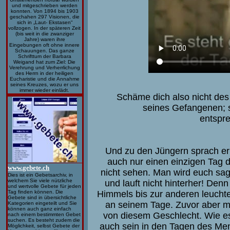
und mitgeschrieben werden
konnten. Von 1894 bis 1903
geschahen 297 Visionen, die
sich in „Laut- Ekstasen“
vollzogen. In der späteren Zeit
(bis weit in die zwanziger
Jahre) waren ihre
Eingebungen oft ohne innere
Schauungen. Das ganze
Schrifttum der Barbara
Weigand hat zum Ziel: Die
Verehrung und Verherrlichung
des Herrn in der heiligen
Eucharistie und die Annahme
seines Kreuzes, wozu er uns
immer wieder einlädt.
Schäme dich also nicht des
seines Gefangenen; 
entspre
Und zu den Jüngern sprach er
auch nur einen einzigen Tag
www.gebete.ch
nicht sehen. Man wird euch sage
Dies ist ein Gebetsarchiv, in
welchem Sie viele nützliche
und lauft nicht hinterher! Denn
und wertvolle Gebete für jeden
Tag finden können. Die
Himmels bis zur anderen leucht
Gebete sind in übersichtliche
an seinem Tage. Zuvor aber m
Kategorien eingeteilt und Sie
können auch ganz einfach
von diesem Geschlecht. Wie es
nach einem bestimmten Gebet
suchen. Es besteht zudem die
auch sein in den Tagen des Me
Möglichkeit, selbst Gebete der