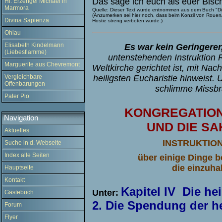
Das sage ich euch als euer Bisc
Hl. Erzengel Michael in
Marmora
Quelle: Dieser Text wurde entnommen aus dem Buch "Die 
(Anzumerken sei hier noch, dass beim Konzil von Rouen/
Divina Sapienza
Hostie streng verboten wurde.)
Ohlau
Elisabeth Kindelmann
Es war kein Geringerer,
(Liebesflamme)
untenstehenden Instruktion
Marguerite aus Chevremont
Weltkirche gerichtet ist, mit Na
Vergleichbare
heiligsten Eucharistie hinweist. 
Offenbarungen
schlimme Missbr
Pater Pio
KONGREGATION
Navigation
UND DIE S
Aktuelles
INSTRUKTIO
Suche in d. Webseite
Index alle Seiten
über einige Dinge b
die einzuha
Hauptseite
Kontakt
Kapitel IV Die h
Unter:
Gästebuch
2. Die Spendung der 
Forum
Flyer