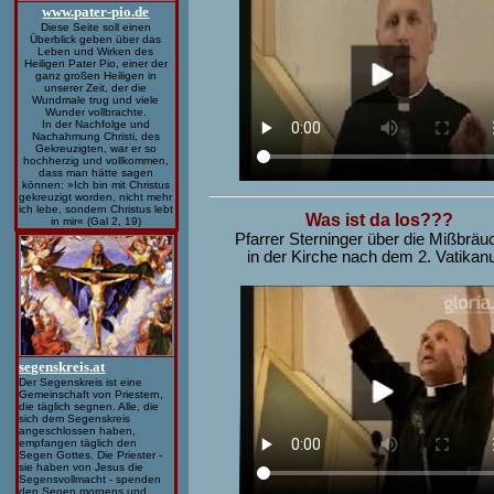
www.pater-pio.de
Diese Seite soll einen
Überblick geben über das
Leben und Wirken des
Heiligen Pater Pio, einer der
ganz großen Heiligen in
unserer Zeit, der die
Wundmale trug und viele
Wunder vollbrachte.
In der Nachfolge und
Nachahmung Christi, des
Gekreuzigten, war er so
hochherzig und vollkommen,
dass man hätte sagen
können: »Ich bin mit Christus
gekreuzigt worden, nicht mehr
ich lebe, sondern Christus lebt
Was ist da los???
in mir« (Gal 2, 19)
Pfarrer Sterninger über die Mißbrä
in der Kirche nach dem 2. Vatika
segenskreis.at
Der Segenskreis ist eine
Gemeinschaft von Priestern,
die täglich segnen. Alle, die
sich dem Segenskreis
angeschlossen haben,
empfangen täglich den
Segen Gottes. Die Priester -
sie haben von Jesus die
Segensvollmacht - spenden
den Segen morgens und