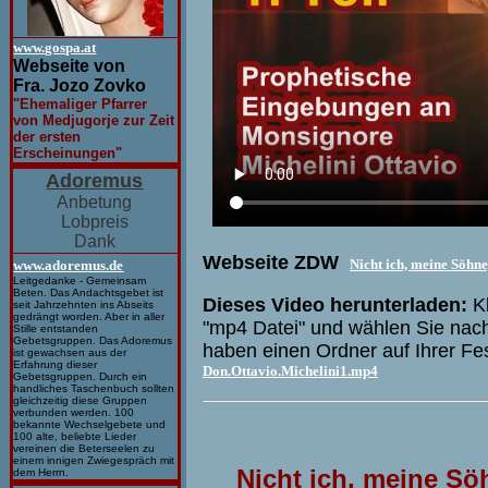
www.gospa.at
Webseite von
Fra. Jozo Zovko
"Ehemaliger Pfarrer
von Medjugorje zur Zeit
der ersten
Erscheinungen"
Adoremus
Anbetung
Lobpreis
Dank
Webseite ZDW
Nicht ich, meine Söhne
www.adoremus.de
Leitgedanke - Gemeinsam
Beten. Das Andachtsgebet ist
Dieses Video herunterladen:
Kl
seit Jahrzehnten ins Abseits
gedrängt worden. Aber in aller
"mp4 Datei" und wählen Sie nach
Stille entstanden
Gebetsgruppen. Das Adoremus
haben einen Ordner auf Ihrer Fe
ist gewachsen aus der
Erfahrung dieser
Don.Ottavio.Michelini1.mp4
Gebetsgruppen. Durch ein
handliches Taschenbuch sollten
gleichzeitig diese Gruppen
verbunden werden. 100
bekannte Wechselgebete und
100 alte, beliebte Lieder
vereinen die Beterseelen zu
einem innigen Zwiegespräch mit
Nicht ich, meine Sö
dem Herrn.