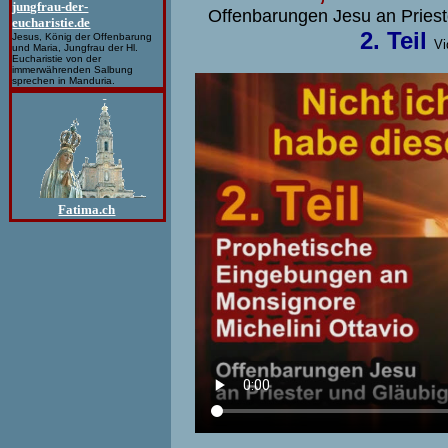
jungfrau-der-
Offenbarungen Jesu an Prieste
eucharistie.de
2. Teil
Jesus, König der Offenbarung
Vi
und Maria, Jungfrau der Hl.
Eucharistie von der
immerwährenden Salbung
sprechen in Manduria.
Fatima.ch