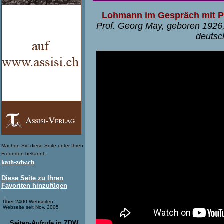
Lohmann im Gespräch mit Pr
Prof. Georg May, geboren 1926,
deutsc
Machen Sie diese Seite unter Ihren
Freunden bekannt.
kath-zdw.ch
Diese Seite zu Ihren
Favoriten hinzufügen
Über 2400 Webseiten
Webseite seit Nov. 2005
Seiten-Aufrufe in ZDW