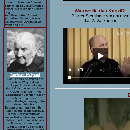
abends. Wenn der Priester
segnet, ist es Jesus Christus
selber, der durch den Priester
Was wollte das Konzil?
segnet.
Aufklärung über Esoterik
Pfarrer Sterninger spricht über
(Anneliese Scherer, Martina
das 2. Vatikanum
Schmilewski), Download von
Vorträgen etc.
Barbara Weigand
Das Leben und Wirken der
Barbara Weigand von
Schippach.
Ihr schriftlicher
Nachlaß, hat in interessierten
Kreisen unter dem Titel
„Schippacher Schriften“ schon
früh einen gewissen
Bekanntheitsgrad erlangt. Ihre
vielen visionären
Begegnungen mit ihrem Herrn
und Heiland Jesus Christus,
ihrem „Seelenbräutigam“,
seiner Mutter Maria und vielen
Heiligen, vollzogen sich meist
in Form von sogenannten
„Laut-Ekstasen“, die für die
Umstehenden hörbar wurden