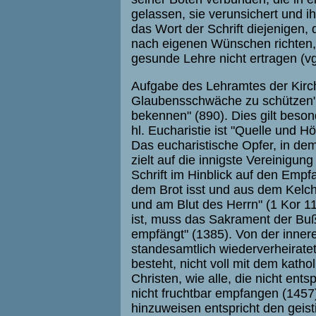
gelassen, sie verunsichert und i
das Wort der Schrift diejenigen,
nach eigenen Wünschen richten, 
gesunde Lehre nicht ertragen (vgl
Aufgabe des Lehramtes der Kirche
Glaubensschwäche zu schützen",
bekennen" (890). Dies gilt beson
hl. Eucharistie ist "Quelle und 
Das eucharistische Opfer, in dem
zielt auf die innigste Vereinigun
Schrift im Hinblick auf den Emp
dem Brot isst und aus dem Kelch 
und am Blut des Herrn" (1 Kor 1
ist, muss das Sakrament der B
empfängt" (1385). Von der inner
standesamtlich wiederverheirate
besteht, nicht voll mit dem kat
Christen, wie alle, die nicht ents
nicht fruchtbar empfangen (1457),
hinzuweisen entspricht den geis