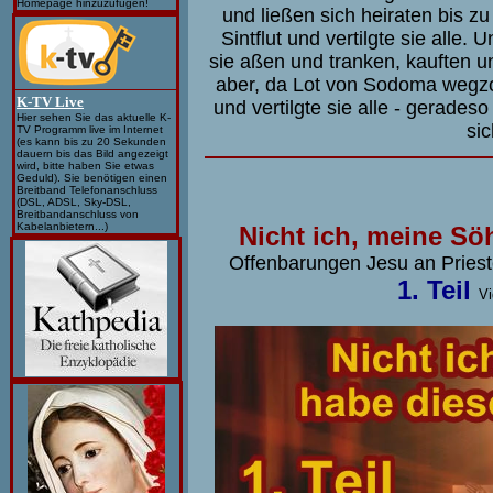
Homepage hinzuzufügen!
und ließen sich heiraten bis z
Sintflut und vertilgte sie alle
sie aßen und tranken, kauften u
aber, da Lot von Sodoma wegz
K-TV Live
und vertilgte sie alle - gerade
Hier sehen Sie das aktuelle K-
si
TV Programm live im Internet
(es kann bis zu 20 Sekunden
dauern bis das Bild angezeigt
wird, bitte haben Sie etwas
Geduld). Sie benötigen einen
Breitband Telefonanschluss
(DSL, ADSL, Sky-DSL,
Breitbandanschluss von
Kabelanbietern...)
Nicht ich, meine Sö
Offenbarungen Jesu an Prieste
1. Teil
V