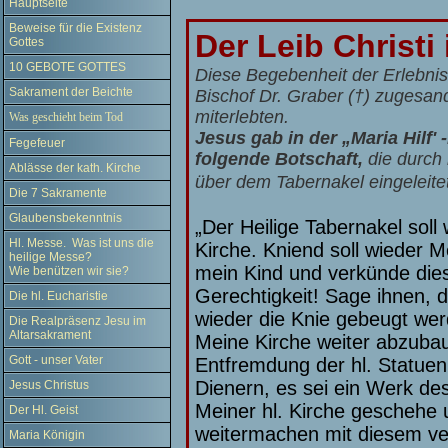
Hauptseite
Beweise für die Existenz
Der Leib Christi 
Gottes
10 GEBOTE GOTTES
Diese Begebenheit der Erlebn
Sakrament der Beichte
Bischof Dr.
Graber
(†)
zugesandt
miterlebten.
Was geschieht beim Tod
Jesus gab in der „Maria Hilf'
Fegefeuer
folgende Botschaft,
die durch 
Ablässe der kath. Kirche
über dem Tabernakel eingeleite
Die 7 Sakramente
Glaubensbekenntnis
„Der Heilige Tabernakel sol
Hl. Messe. Was ist uns die
Kirche. Kniend soll wieder 
heilige Messe?
mein Kind und verkünde dies
Wie benützen wir sie?
Gerechtigkeit! Sage ihnen, 
Die hl. Eucharistie
wieder die Knie gebeugt wer
Die Realpräsenz Jesu im
Altarsakrament
Meine Kirche weiter abzubau
Gott - unser Vater
Entfremdung der hl. Statuen
Dienern, es sei ein Werk de
Jesus Christus
Meiner hl. Kirche geschehe u
Der Hl. Geist
weitermachen mit diesem ver
Maria Königin