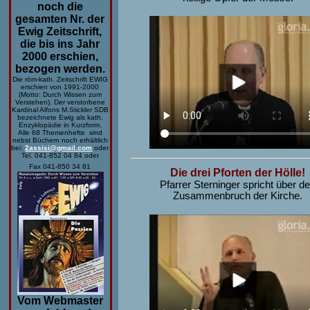
noch die
gesamten Nr. der
Ewig Zeitschrift,
die bis ins Jahr
2000 erschien,
bezogen werden.
Die röm-kath. Zeitschrift EWIG
erschien von 1991-2000
(Motto: Durch Wissen zum
Verstehen). Der verstorbene
Kardinal Alfons M.Stickler SDB
bezeichnete Ewig als kath.
Enzyklopädie in Kurzform.
Alle 68 Themenhefte sind
nebst Büchern noch erhältlich
bei:
2assisi@gmail.com
oder
Tel. 041-852 04 84 oder
Fax 041-850 34 81
Die drei Pforten der Hölle!
Pfarrer Sterninger spricht über d
Zusammenbruch der Kirche.
Vom Webmaster