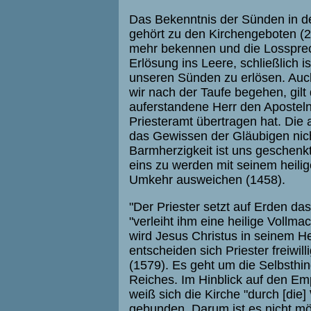
Das Bekenntnis der Sünden in de
gehört zu den Kirchengeboten (2
mehr bekennen und die Lossprec
Erlösung ins Leere, schließlich
unseren Sünden zu erlösen. Auch
wir nach der Taufe begehen, gilt
auferstandene Herr den Aposteln
Priesteramt übertragen hat. Die a
das Gewissen der Gläubigen nich
Barmherzigkeit ist uns geschenkt
eins zu werden mit seinem heilig
Umkehr ausweichen (1458).
"Der Priester setzt auf Erden da
"verleiht ihm eine heilige Vollma
wird Jesus Christus in seinem H
entscheiden sich Priester freiwil
(1579). Es geht um die Selbsth
Reiches. Im Hinblick auf den Em
weiß sich die Kirche "durch [die] 
gebunden. Darum ist es nicht mö