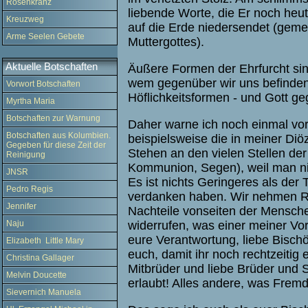
Rosenkranz
liebende Worte, die Er noch heu
Kreuzweg
auf die Erde niedersendet (gemei
Arme Seelen Gebete
Muttergottes).
Aktuelle Botschaften
Äußere Formen der Ehrfurcht sin
wem gegenüber wir uns befinden
Vorwort Botschaften
Höflichkeitsformen - und Gott ge
Myrtha Maria
Botschaften zur Warnung
Daher warne ich noch einmal vor 
Botschaften aus Kolumbien.
beispielsweise die in meiner D
Gegeben für diese Zeit der
Stehen an den vielen Stellen de
Reinigung
Kommunion, Segen), weil man nic
JNSR
Es ist nichts Geringeres als der
Pedro Regis
verdanken haben. Wir nehmen Rü
Jennifer
Nachteile vonseiten der Menschen
Naju
widerrufen, was einer meiner Vo
eure Verantwortung, liebe Bischö
Elizabeth Little Mary
euch, damit ihr noch rechtzeitig e
Christina Gallager
Mitbrüder und liebe Brüder und
Melvin Doucette
erlaubt! Alles andere, was Fremd
Sievernich Manuela