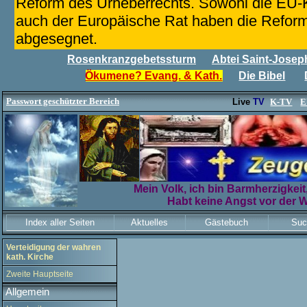
Reform des Urheberrechts. Sowohl die EU-
auch der Europäische Rat haben die Reform
abgesegnet.
Rosenkranzgebetssturm
Abtei Saint-Joseph
Ökumene? Evang. & Kath.
Die Bibel
Passwort geschützter Bereich
Live
TV
K-TV
E
Mein Volk, ich bin Barmherzigkeit,
Habt keine Angst vor der W
Index aller Seiten
Aktuelles
Gästebuch
Suc
Verteidigung der wahren
kath. Kirche
Zweite Hauptseite
Allgemein