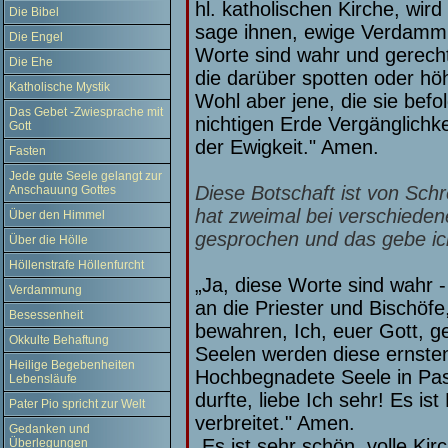
hl. katholischen Kirche, wi
Die Bibel
sage ihnen, ewige Verdammni
Die Engel
Worte sind wahr und gerecht
Die Ehe
die darüber spotten oder höh
Katholische Mystik
Wohl aber jene, die sie befol
Das Gebet -Zwiesprache mit
nichtigen Erde Vergänglichkei
Gott
der Ewigkeit." Amen.
Fasten
Jede gute Seele gelangt zur
Diese Botschaft ist von Sch
Anschauung Gottes
hat zweimal bei verschieden
Über den Himmel
gesprochen und das gebe ich
Über die Hölle
Höllenstrafe Höllenfurcht
„Ja, diese Worte sind wahr - 
Verdammung
an die Priester und Bischöf
Besessenheit
bewahren, Ich, euer Gott, geb
Okkulte Behaftung
Seelen werden diese ernste
Heilige Begebenheiten
Hochbegnadete Seele in Pas
Lebensläufe
durfte, liebe Ich sehr! Es ist
Pater Pio spricht zur Welt
verbreitet." Amen.
Gedanken und
„Es ist sehr schön, volle K
Überlegungen