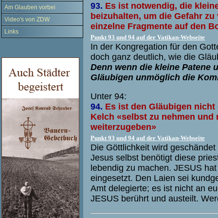
93.
Es ist notwendig, die klei
Am Glauben vorbei
beizuhalten, um die Gefahr zu 
Video's von ZDW
einzelne Fragmente auf den Bo
Links
Punkt 93 und 94 auf der Vatikan-Webseite
In der Kongregation für den Got
doch ganz deutlich, wie die Glä
Denn wenn die kleine Patene u
Gläubigen unmöglich die Kom
Unter 94:
94.
Es ist den Gläubigen nicht 
Kelch «selbst zu nehmen und 
weiterzugeben»
Punkt 93 und 94 auf der Vatikan-Webseite
Die Göttlichkeit wird geschändet
Jesus selbst benötigt diese pries
lebendig zu machen. JESUS hat 
eingesetzt. Den Laien sei kundg
Amt delegierte; es ist nicht an eu
JESUS berührt und austeilt. Wer