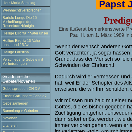
Papst J
Herz Maria Samstag
Weihnachtsversprechen
Predig
Bartolo Longo Die 15
Verheißungen der
Rosenkranzkönigin
Eine äußerst bemerkenswerte Pred
Heilige Birgitta 7 Vater unser
Paul II. am 1. März 1989 in
Heilige Birgitta 15 Vater
unser und 15 Ave
"Wenn der Mensch anderen Götte
Gott verachten, ja sogar hassen 
Heilige Faustina
Grund, dass der Mensch so leicht 
Verschiedene Gebete mit
Verheissungen
Schwinden der Ehrfurcht!
Dadurch wird er vermessen und st
Gnadenreiche
Gebete/Novenen
hat, weil Er der Schöpfer des All
erweisen, die wir Ihm schulden
Gebetsgruppen CH D A
Erhört Gott unsere Gebete?
Wir müssen nun bald mit einer n
Gebetsanliegen
Gottes, die es bisher gegeben hat
Sammlung v. Gebeten
Züchtigung entgehen; entweder w
Novenen
dann sofort erlöst werden, wie d
immer verloren gehen, wenn er s
Litaneien
im verletzten Stolz. Am schlimm