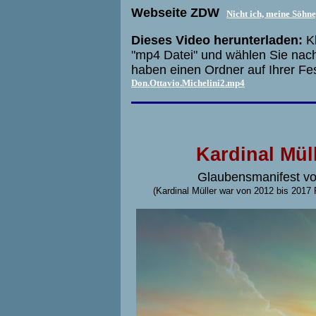
Webseite ZDW
Nicht ich, meine Söhne
Dieses Video herunterladen:
Kl
"mp4 Datei" und wählen Sie nach
haben einen Ordner auf Ihrer Fe
Don.Ottavio.Michelini2.mp4
Kardinal Mül
Glaubensmanifest vo
(Kardinal Müller war von 2012 bis 2017 