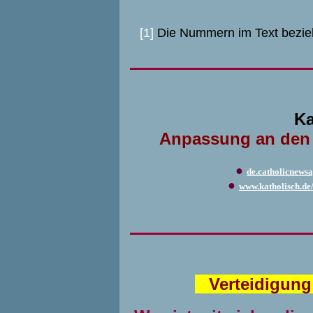
[1]
Die Nummern im Text bezie
Ka
Anpassung an den Ze
●
de.catholicnewsa
●
www.katholisch.de/ar
Verteidigung 