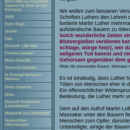
Botschaften aus Kolumbien.
Gegeben für diese Zeit der
Reinigung
Wir wollen zum besseren Verst
Schriften Luthers den Lehren
JNSR
forderte Martin Luther mehrma
Pedro Regis
aufständische Bauern zu töten,
Jennifer
Solch wunderliche Zeiten sin
Naju
Blutvergießen verdienen kan
Elizabeth Little Mary
schlage, würge hie(r), wer da
seligeren Tod kannst und n
Christina Gallager
Gehorsam gegenüber dem gö
Melvin Doucette
Wider die stürmenden Bauern, Weimarer 
Sievernich Manuela
Hl. Erzengel Michael in
Es ist eindeutig, dass Luther 
Marmora
Töten von Menschen eher in 
Divina Sapienza
Ein offensichtlicher Widerspruc
Ohlau
Bedeutung, die Luther mehr un
Elisabeth Kindelmann
(Liebesflamme)
Dem auf den Aufruf Martin Lut
Marguerite aus Chevremont
Massaker unter den Bauern fie
Menschen zum Opfer, darunter
Vergleichbare
Offenbarungen
Unbeteiligte, einige der Baue