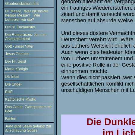
gehören allesamt der Vergang
Glaubensbekenntnis
ein trauriges Wiedererstehen,
Hl. Messe. Was ist uns die
zitiert und damit versucht wur
heilige Messe? Wie
benützen wir sie?
Menschen auf absurde Weise id
Die hl. Eucharistie
Und dieses düstere Vermächtnis
Die Realpräsenz Jesu im
Deutscher“ verehrt wird. Wäre 
Altarsakrament
aus Luthers Weltsicht endlich 
Gott - unser Vater
Auch wenn dies bedeuten könnt
Jesus Christus
von Luthers umstrittenem und 
Der Hl. Geist
eine positive Rolle in der Ges
Maria Königin
einnehmen möchte.
Die Bibel
Wenn dies nicht passiert, wer 
gesellschaftlichen Konflikt ni
Die Engel
unschuldigen Menschen mit Lut
EHE
Katholische Mystik
Das Gebet -Zwiesprache mit
Gott
Die Dunkle
Fasten
Jede gute Seele gelangt zur
im Lic
Anschauung Gottes