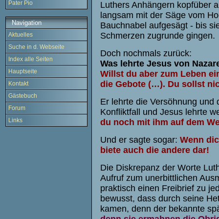
Pater Pio
Luthers Anhängern kopfüber 
langsam mit der Säge vom Ho
Navigation
Bauchnabel aufgesägt - bis si
Schmerzen zugrunde gingen.
Aktuelles
Suche in d. Webseite
Doch nochmals zurück:
Index alle Seiten
Was lehrte Jesus von Nazar
Hauptseite
Willst du aber zum Leben ei
die Gebote (…). Du sollst nic
Kontakt
Gästebuch
Er lehrte die Versöhnung und 
Forum
Konfliktfall und Jesus lehrte w
Links
du noch mit ihm auf dem We
Und er sagte sogar:
Wenn dic
biete auch die andere dar!
Die Diskrepanz der Worte Luthe
Aufruf zum unerbittlichen Aus
praktisch einen Freibrief zu j
bewusst, dass durch seine He
kamen, denn der bekannte sp
denn sie ermahnen die Obrig