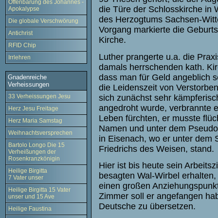
Offenbarung des Johannes -
die Türe der Schlosskirche in 
Apokalypse
des Herzogtums Sachsen-Witte
Die globale Verschwörung
Vorgang markierte die Geburts
Antichrist
Kirche.
RFID Chip
Luther prangerte u.a. die Pra
Irrlehren
damals herrschenden kath. Kir
dass man für Geld angeblich s
Gnadenreiche
Verheissungen
die Leidenszeit von Verstorbe
sich zunächst sehr kämpferisch
33 Verheissungen Jesu
angedroht wurde, verbrannte e
Herz Jesu Freitage
Leben fürchten, er musste flüc
Herz Maria Samstag
Namen und unter dem Pseudony
Weihnachtsversprechen
in Eisenach, wo er unter dem
Bartolo Longo Die 15
Friedrichs des Weisen, stand.
Verheißungen der
Rosenkranzkönigin
Hier ist bis heute sein Arbeit
Heilige Birgitta
besagten Wal-Wirbel erhalten
7 Vater unser
einen großen Anziehungspunkt 
Heilige Birgitta 15 Vater
Zimmer soll er angefangen hab
unser und 15 Ave
Deutsche zu übersetzen.
Heilige Faustina