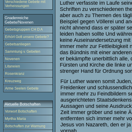
Verschiedene Gebete mit
Luther verfasste im Laufe sein
Verheissungen
Schriften zu verschiedenen t
aber auch zu Themen des täg
Gnadenreiche
Beispiel gegen Völlerei und an
Gebete/Novenen
nicht ahnend dass er später se
Gebetsgruppen CH D A
leiden haben sollte Und währe
Erhört Gott unsere Gebete?
keine Auseinandersetzung mit 
Gebetsanliegen
immer mehr zur Fettleibigkeit
Sammlung v. Gebeten
das Bündnis mit einer anderen
er bekämpfte unerbittlich alle, 
Novenen
Fürsten und Kirche die linke u
Litaneien
strenger Hand für Ordnung sor
Rosenkranz
Für Luther waren somit Juden,
Kreuzweg
Freidenker und schlussendlic
Arme Seelen Gebete
immer mehr zu Feindbildern se
ausgerichteten Staatsdenken
Aktuelle Botschaften
Aussagen und seine Ausdrucks
Zeit immer gröber und seine 
Vorwort Botschaften
entfernten sich immer mehr v
Myrtha Maria
Jesus von Nazareth, den er ja
Botschaften zur Warnung
vorgab.