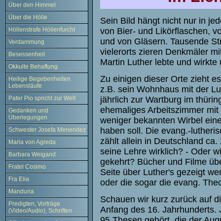
Über den Himmel
Über die Hölle
Sein Bild hängt nicht nur in j
von Bier- und Likörflaschen, 
Höllenstrafe Höllenfurcht
und von Gläsern. Tausende St
Verdammung
vielerorts zieren Denkmäler mi
Besessenheit
Martin Luther lebte und wirkte
Okkulte Behaftung
Zu einigen dieser Orte zieht
Heilige Begebenheiten
Lebensläufe
z.B. sein Wohnhaus mit der Lu
jährlich zur Wartburg im thüri
Pater Pio spricht zur Welt
ehemaliges Arbeitszimmer mit 
Gedanken und
Überlegungen
weniger bekannten Wirbel eine
haben soll. Die evang.-lutheris
Schwester Josefa Menendez
zählt allein in Deutschland ca
Maria von Agreda
seine Lehre wirklich? - Oder w
Barbara Weigand
gekehrt? Bücher und Filme über 
Fratel Cosimo
Seite über Luther's gezeigt we
Fra Elia
oder die sogar die evang. Th
Manduria
Schauen wir kurz zurück auf d
Predigten, Vorträge
Anfang des 16. Jahrhunderts. 
(Video/Audio), Schriften
95 Thesen gehört, die der Aug