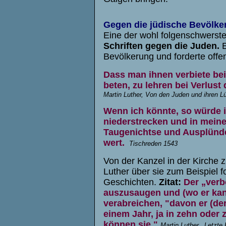
Gegen die jüdische Bevölke
Eine der wohl folgenschwerst
Schriften gegen die Juden.
E
Bevölkerung und forderte offe
Dass man ihnen verbiete bei 
beten, zu lehren bei Verlus
Martin Luther, Von den Juden und ihren L
Wenn ich könnte, so würde i
niederstrecken und in mein
Taugenichtse und Ausplünde
wert.
Tischreden 1543
Von der Kanzel in der Kirche 
Luther über sie zum Beispiel 
Geschichten.
Zitat:
Der „verb
auszusaugen und (wo er kan
verabreichen, "davon er (der
einem Jahr, ja in zehn oder
können sie."
Martin Luther, „Letzt