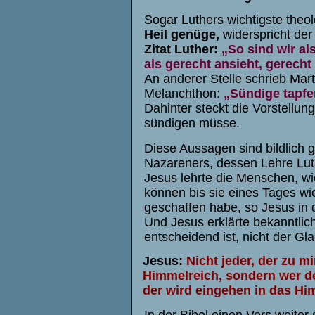
Sogar Luthers wichtigste the
Heil genüge,
widerspricht der
Zitat Luther:
„So sind wir a
als gerecht ansieht, gerech
An anderer Stelle schrieb Marti
Melanchthon:
„
Sündige tapfe
Dahinter steckt die Vorstellu
sündigen müsse.
Diese Aussagen sind bildlich 
Nazareners, dessen Lehre Lut
Jesus lehrte die Menschen, wie
können bis sie eines Tages wi
geschaffen habe, so Jesus in 
Und Jesus erklärte bekanntlic
entscheidend ist, nicht der Gl
Jesus
:
Nicht jeder, der zu mi
Himmelreich, sondern wer de
der wird eingehen in das Hi
In der Bibel einen Vers weiter 