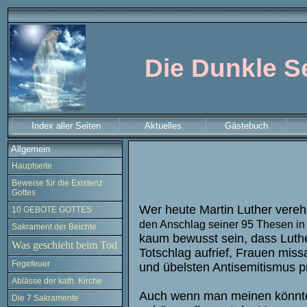
Die Dunkle 
Index aller Seiten
Aktuelles
Gästebuch
Allgemein
Hauptseite
Beweise für die Existenz
Gottes
Wer heute Martin Luther vereh
10 GEBOTE GOTTES
den Anschlag seiner 95 Thesen in
Sakrament der Beichte
kaum bewusst sein,
dass Luth
Was geschieht beim Tod
Totschlag aufrief, Frauen miss
Fegefeuer
und übelsten Antisemitismus p
Ablässe der kath. Kirche
Auch wenn man meinen könnte
Die 7 Sakramente