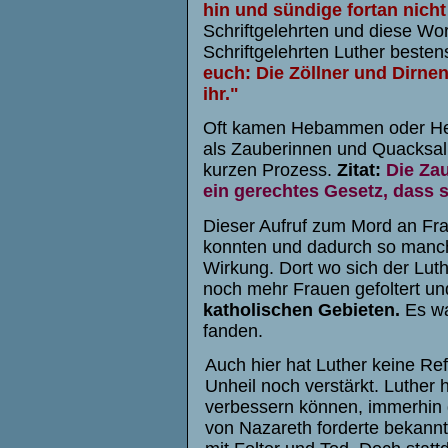
hin und sündige fortan nich
Schriftgelehrten und diese W
Schriftgelehrten Luther beste
euch: Die Zöllner und Dirne
ihr."
Oft kamen Hebammen oder Heile
als Zauberinnen und Quacksalb
kurzen Prozess.
Zitat:
Die Zau
ein gerechtes Gesetz, dass s
Dieser Aufruf zum Mord an Frau
konnten und dadurch so manch
Wirkung. Dort wo sich der Lut
noch mehr Frauen gefoltert u
katholischen Gebieten.
Es wa
fanden.
Auch hier hat Luther keine Re
Unheil noch verstärkt.
Luther h
verbessern können, immerhin 
von Nazareth forderte bekann