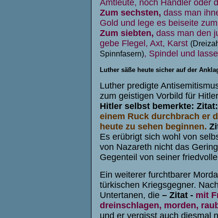
Amtleute, noch Händler oder de
Zum sechsten,
dass man ihne
Gold und lege es beiseite zu
Zum siebten,
dass man den ju
gebe Flegel, Axt, Karst
(Dreiza
, Spindel und lass
Spinnfasern)
Luther säße heute sicher auf der Ankla
Luther predigte Antisemitismu
zum geistigen Vorbild für Hitle
Hitler selbst bemerkte: Zitat
einem Ruck durchbrach er d
heute zu sehen beginnen.
Zi
Es erübrigt sich wohl von selb
von Nazareth nicht das Gerin
Gegenteil von seiner friedvolle
Ein weiterer furchtbarer Morda
türkischen Kriegsgegner. Nach
Untertanen, die
– Zitat -
mit F
dreinschlagen, morden, rau
und er vergisst auch diesmal n