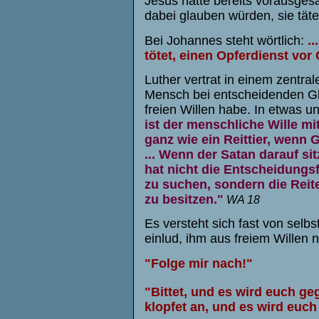
Jesus hatte bereits vorausges
dabei glauben würden, sie täte
Bei Johannes steht wörtlich:
.
tötet, einen Opferdienst vor 
Luther vertrat in einem zentra
Mensch bei entscheidenden G
freien Willen habe. In etwas u
ist der menschliche Wille mi
ganz wie ein Reittier, wenn Go
... Wenn der Satan darauf sit
hat nicht die Entscheidungsf
zu suchen, sondern die Reite
zu besitzen."
WA 18
Es versteht sich fast von selb
einlud, ihm aus freiem Willen
"Folge mir nach!"
"
Bittet, und es wird euch ge
klopfet an, und es wird euc