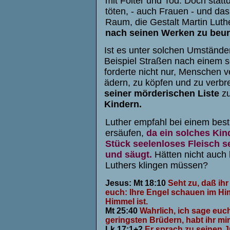
mit Folter und Tod. Doch statt
töten,
-
auch Frauen - und das 
Raum, die Gestalt Martin Luth
nach seinen Werken zu beur
Ist es unter solchen Umstände
Beispiel Straßen nach einem 
forderte nicht nur, Menschen 
ädern, zu köpfen und zu verb
seiner mörderischen Liste
zu
Kindern.
Luther empfahl bei einem bes
ersäufen,
da ein solches Kin
Stück seelenloses Fleisch se
und säugt.
Hätten nicht auch
Luthers klingen müssen?
Jesus:
Mt 18:10
Seht zu, daß ih
euch: Ihre Engel schauen im Hi
Himmel ist.
Mt 25:40
Wahrlich, ich sage euc
geringsten Brüdern, habt ihr mir
Lk 17:1+2
Er sprach zu seinen J