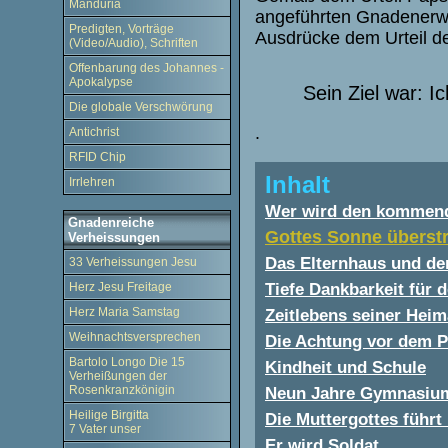
Manduria
angeführten Gnadenerwe
Predigten, Vorträge
Ausdrücke dem Urteil de
(Video/Audio), Schriften
Offenbarung des Johannes -
Apokalypse
Sein Ziel war: Ic
Die globale Verschwörung
.
Antichrist
RFID Chip
Inhalt
Irrlehren
Wer wird den kommen
Gnadenreiche
Gottes Sonne überstr
Verheissungen
Das Elternhaus und de
33 Verheissungen Jesu
Tiefe Dankbarkeit für 
Herz Jesu Freitage
Herz Maria Samstag
Zeitlebens seiner Hei
Weihnachtsversprechen
Die Achtung vor dem P
Bartolo Longo Die 15
Kindheit und Schule
Verheißungen der
Rosenkranzkönigin
Neun Jahre Gymnasiu
Heilige Birgitta
Die Muttergottes führt
7 Vater unser
Er wird Soldat