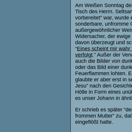
Am Weißen Sonntag des 
Tisch des Herrn. Seltsa
vorbereitet” war, wurde
sonderbare, unfromme Ge
außergewöhnlicher Weise 
Widersacher, der ewige N
davon überzeugt und sc
“
Eines scheint mir wahr 
verfolgt
.” Außer der Ver
auch die Bilder von dunk
oder das Bild einer du
Feuerflammen lohten. Er
glaubte er aber erst in 
Jesu” nach den Gesichte
Hölle in Form eines un
es unser Johann in ähnl
Er schrieb es später “d
frommen Mutter” zu, da
eingeflößt hatte.