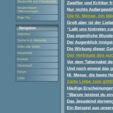
Marguerite aus Chevremont
Zweifler und Kritiker f
Vergleichbare
Nur nichts Außergewöh
Offenbarungen
Die hl. Messe, ein M
Pater Pio
Groß aber ist der Lieb
Navigation
“Laßt uns hintreten zu
Aktuelles
Das eigentliche Wunder
Suche in d. Webseite
Der Augenblick innigst
Index alle Seiten
Die Wirkung dieser Go
Hauptseite
Der Vertraute des eu
Kontakt
Vor dem Tabernakel de
Gästebuch
Und noch einmal das gö
Forum
Hl. Messe, die beste H
Links
Zarte Liebe zum gött
Häufige Erscheinungen
“Warum leistest du ei
Das Jesuskind dornen
Ein Beispiel aus unser