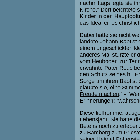
nachmittags legte sie ih
Kirche.” Dort beichtete
Kinder in den Hauptgott
das Ideal eines christli
Dabei hatte sie nicht we
landete Johann Baptist
einem ungeschickten kl
anderes Mal stürzte er d
vom Heuboden zur Tenne
erwähnte Pater Reus be
den Schutz seines hl. En
Sorge um ihren Baptist 
glaubte sie, eine Stimm
Freude machen
.” - “We
Erinnerungen; “wahrsche
Diese tieffromme, ausge
Lebensjahr. Sie hatte d
Betens noch zu erleben
zu Bamberg zum Priester 
seiner Heimat Pottenste