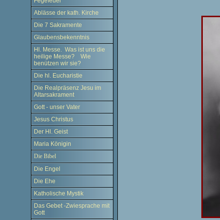
Fegefeuer
Ablässe der kath. Kirche
Die 7 Sakramente
Glaubensbekenntnis
Hl. Messe. Was ist uns die
heilige Messe? Wie
benützen wir sie?
Die hl. Eucharistie
Die Realpräsenz Jesu im
Altarsakrament
Gott - unser Vater
Jesus Christus
Der Hl. Geist
Maria Königin
Die Bibel
Die Engel
Die Ehe
Katholische Mystik
Das Gebet -Zwiesprache mit
Gott