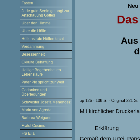
Fasten
Neu 
Jede gute Seele gelangt zur
Das 
Anschauung Gottes
Über den Himmel
Über die Hölle
Aus
Höllenstrafe Höllenfurcht
Verdammung
d
Besessenheit
Okkulte Behaftung
Heilige Begebenheiten
Lebensläufe
Pater Pio spricht zur Welt
Gedanken und
Überlegungen
op 126 - 108 S. - Original 221 S.
Schwester Josefa Menendez
Maria von Agreda
Mit kirchlicher Druckerl
Barbara Weigand
Fratel Cosimo
Erklärung
Fra Elia
Gemäß dem Urteil Papst 