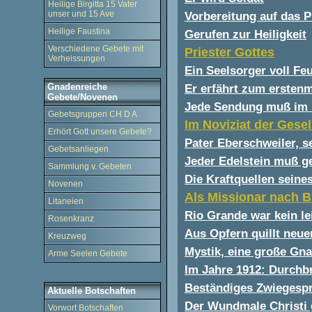
Heilige Birgitta 15 Vater
unser und 15 Ave
Vorbereitung auf das P
Heilige Faustina
Gerufen zur Heiligkeit
Verschiedene Gebete mit
Priester Gottes
Verheissungen
Ein Seelsorger voll Feu
Gnadenreiche
Er erfährt zum erstenm
Gebete/Novenen
Jede Sendung muß im K
Gebetsgruppen CH D A
Im Noviziat der Gesel
Erhört Gott unsere Gebete?
Pater Eberschweiler, se
Gebetsanliegen
Jeder Edelstein muß g
Sammlung v. Gebeten
Die Kraftquellen seine
Novenen
Als Missionar nach B
Litaneien
Rio Grande war kein le
Rosenkranz
Aus Opfern quillt neue
Kreuzweg
Mystik, eine große Gn
Arme Seelen Gebete
Im Jahre 1912: Durchb
Beständiges Zwiegesp
Aktuelle Botschaften
Der Wundmale Christi 
Vorwort Botschaften