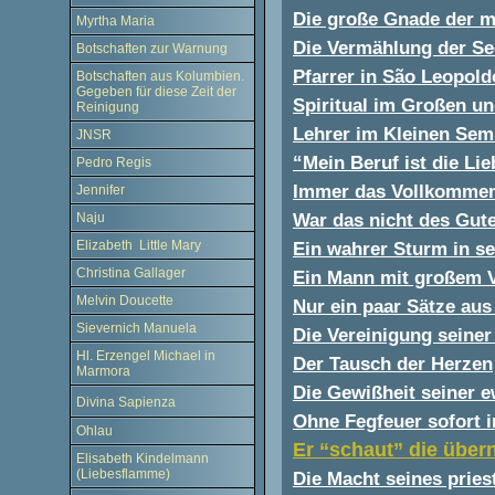
Die große Gnade der m
Myrtha Maria
Die Vermählung der Se
Botschaften zur Warnung
Pfarrer in São Leopold
Botschaften aus Kolumbien.
Gegeben für diese Zeit der
Spiritual im Großen u
Reinigung
Lehrer im Kleinen Semi
JNSR
“Mein Beruf ist die Lie
Pedro Regis
Immer das Vollkommen
Jennifer
War das nicht des Gute
Naju
Ein wahrer Sturm in se
Elizabeth Little Mary
Christina Gallager
Ein Mann mit großem 
Melvin Doucette
Nur ein paar Sätze aus
Sievernich Manuela
Die Vereinigung seiner
Hl. Erzengel Michael in
Der Tausch der Herzen
Marmora
Die Gewißheit seiner e
Divina Sapienza
Ohne Fegfeuer sofort 
Ohlau
Er “schaut” die über
Elisabeth Kindelmann
(Liebesflamme)
Die Macht seines prie