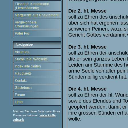
Elisabeth Kindelmann
(Liebesflamme)
Die 2. hl. Messe
Marguerite aus Chevremont
soll zu Ehren des unschul
über sich hat ergehen las
Vergleichbare
Offenbarungen
schweren Peinen, wozu s
Pater Pio
Gericht Gottes verdammt 
Navigation
Die 3. hl. Messe
soll zu Ehren der unschul
Aktuelles
die er sein ganzes Leben 
Suche in d. Webseite
Leiden am Stamme des heil
Index alle Seiten
arme Seele von aller peinl
Hauptseite
Sünden billig verdient hat
Kontakt
Gästebuch
Die 4. hl. Messe
soll zu Ehren der hl. Wu
Forum
sowie des Elendes und To
Links
geopfert werden, damit er
Machen Sie diese Seite unter Ihren
ihre grossen Sünden erhal
www.kath-
Freunden bekannt.
wolle.
zdw.ch