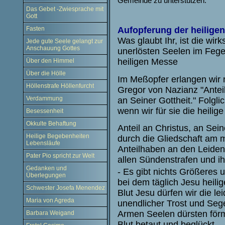
Gemeinde zu unterstützen.
Das Gebet -Zwiesprache mit
Gott
Fasten
Aufopferung der heilige
Was glaubt Ihr, ist die wir
Jede gute Seele gelangt zur
Anschauung Gottes
unerlösten Seelen im Fege
heiligen Messe
Über den Himmel
Über die Hölle
Im Meßopfer erlangen wir 
Höllenstrafe Höllenfurcht
Gregor von Nazianz "Anteil
Verdammung
an Seiner Gottheit." Folgl
wenn wir für sie die heilig
Besessenheit
Okkulte Behaftung
Anteil an Christus, an Sei
Heilige Begebenheiten
durch die Gliedschaft am 
Lebensläufe
Anteilhaben an den Leiden 
Pater Pio spricht zur Welt
allen Sündenstrafen und i
Gedanken und
- Es gibt nichts Größeres 
Überlegungen
bei dem täglich Jesu heilig
Schwester Josefa Menendez
Blut Jesu dürfen wir die le
Maria von Agreda
unendlicher Trost und Seg
Armen Seelen dürsten förm
Barbara Weigand
Blut betaut und beglückt. 