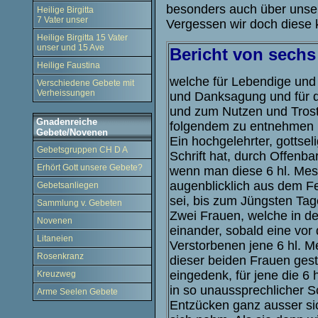
besonders auch über unser
Heilige Birgitta
7 Vater unser
Vergessen wir doch diese 
Heilige Birgitta 15 Vater
unser und 15 Ave
Bericht von sechs
Heilige Faustina
welche für Lebendige und
Verschiedene Gebete mit
Verheissungen
und Danksagung und für d
und zum Nutzen und Trost
Gnadenreiche
folgendem zu entnehmen i
Gebete/Novenen
Ein hochgelehrter, gottsel
Gebetsgruppen CH D A
Schrift hat, durch Offenba
Erhört Gott unsere Gebete?
wenn man diese 6 hl. Mess
augenblicklich aus dem F
Gebetsanliegen
sei, bis zum Jüngsten Tag
Sammlung v. Gebeten
Zwei Frauen, welche in de
Novenen
einander, sobald eine vor
Litaneien
Verstorbenen jene 6 hl. 
Rosenkranz
dieser beiden Frauen gest
eingedenk, für jene die 6 
Kreuzweg
in so unaussprechlicher S
Arme Seelen Gebete
Entzücken ganz ausser si