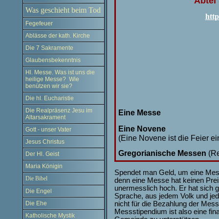
Abtei
Was geschieht beim Tod
http
Fegefeuer
Ablässe der kath. Kirche
Die 7 Sakramente
Glaubensbekenntnis
Hl. Messe. Was ist uns die
heilige Messe? Wie
benützen wir sie?
Die hl. Eucharistie
Die Realpräsenz Jesu im
Eine Messe
Altarsakrament
Eine Novene
Gott - unser Vater
(Eine Novene ist die Feier e
Jesus Christus
Gregorianische Messen
(Re
Der Hl. Geist
Maria Königin
Spendet man Geld, um eine Messe
Die Bibel
denn eine Messe hat keinen Preis:
unermesslich hoch. Er hat sich 
Die Engel
Sprache, aus jedem Volk und jede
nicht für die Bezahlung der Mess
Die Ehe
Messstipendium ist also eine fi
Katholische Mystik