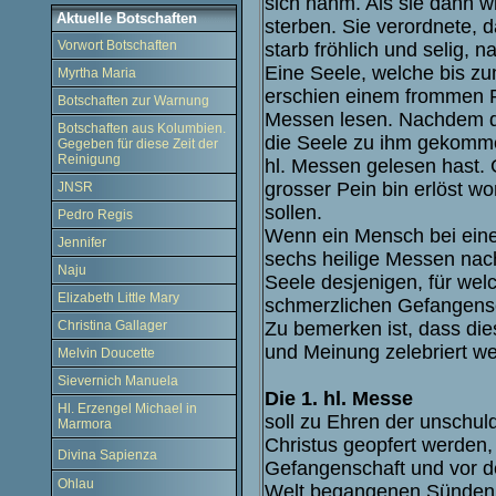
sich nahm. Als sie dann w
Aktuelle Botschaften
sterben. Sie verordnete, d
Vorwort Botschaften
starb fröhlich und selig,
Eine Seele, welche bis z
Myrtha Maria
erschien einem frommen Pri
Botschaften zur Warnung
Messen lesen. Nachdem der
Botschaften aus Kolumbien.
die Seele zu ihm gekommen
Gegeben für diese Zeit der
Reinigung
hl. Messen gelesen hast. 
grosser Pein bin erlöst wo
JNSR
sollen.
Pedro Regis
Wenn ein Mensch bei eine
Jennifer
sechs heilige Messen nach
Naju
Seele desjenigen, für wel
Elizabeth Little Mary
schmerzlichen Gefangensc
Zu bemerken ist, dass die
Christina Gallager
und Meinung zelebriert w
Melvin Doucette
Sievernich Manuela
Die 1. hl. Messe
Hl. Erzengel Michael in
soll zu Ehren der unschu
Marmora
Christus geopfert werden,
Divina Sapienza
Gefangenschaft und vor d
Ohlau
Welt begangenen Sünden z