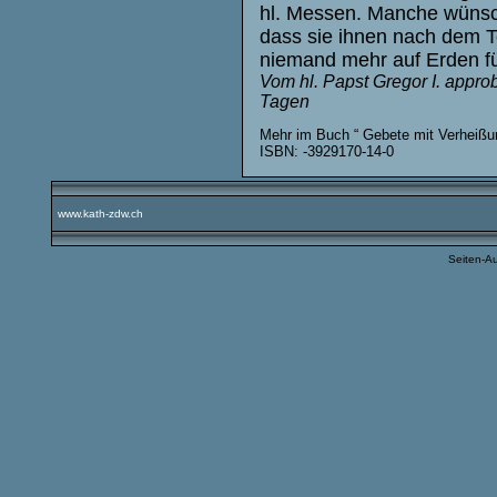
hl. Messen. Manche wünsch
dass sie ihnen nach dem To
niemand mehr auf Erden für
Vom hl. Papst Gregor I. appro
Tagen
Mehr im Buch “ Gebete mit Verheißun
ISBN: -3929170-14-0
www.kath-zdw.ch
Seiten-A