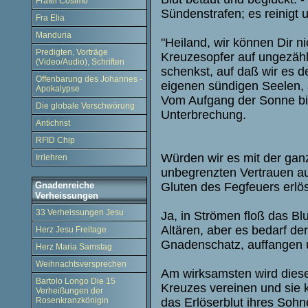
Fratel Cosimo
Sündenstrafen; es reinigt 
Fra Elia
Manduria
"Heiland, wir können Dir n
Predigten, Vorträge
Kreuzesopfer auf ungezähl
(Video/Audio), Schriften
schenkst, auf daß wir es 
Offenbarung des Johannes -
eigenen sündigen Seelen, 
Apokalypse
Vom Aufgang der Sonne bis
Die globale Verschwörung
Unterbrechung.
Antichrist
RFID Chip
Würden wir es mit der gan
Irrlehren
unbegrenzten Vertrauen au
Gluten des Fegfeuers erlös
Gnadenreiche
Verheissungen
33 Verheissungen Jesu
Ja, in Strömen floß das Blu
Altären, aber es bedarf de
Herz Jesu Freitage
Gnadenschatz, auffangen u
Herz Maria Samstag
Weihnachtsversprechen
Am wirksamsten wird diese
Bartolo Longo Die 15
Kreuzes vereinen und sie k
Verheißungen der
das Erlöserblut ihres Sohn
Rosenkranzkönigin