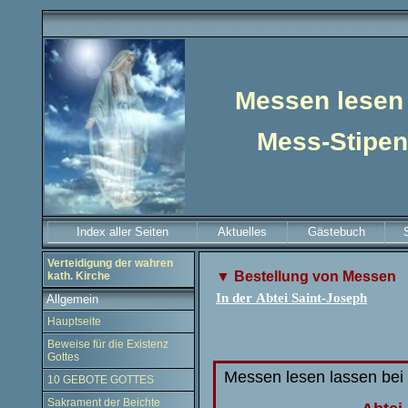
Messen lesen
Mess-Stipe
Index aller Seiten
Aktuelles
Gästebuch
Verteidigung der wahren
▼
Bestellung von Messen
kath. Kirche
In
der
Abtei Saint-Joseph
Allgemein
Hauptseite
Beweise für die Existenz
Gottes
Messen lesen lassen bei
10 GEBOTE GOTTES
Sakrament der Beichte