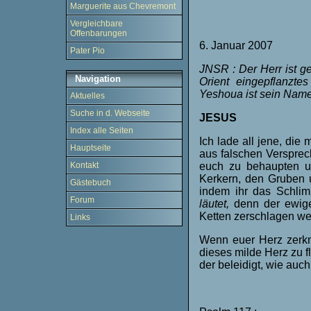
Marguerite aus Chevremont
Vergleichbare
Offenbarungen
6. Januar 2007
Pater Pio
JNSR : Der Herr ist ge
Navigation
Orient eingepflanzt
Yeshoua ist sein Name
Aktuelles
Suche in d. Webseite
JESUS
Index alle Seiten
Ich lade all jene, die
Hauptseite
aus falschen Versprec
euch zu behaupten u
Kontakt
Kerkern, den Gruben 
Gästebuch
indem ihr das Schlim
Forum
läutet,
denn der ewige
Ketten zerschlagen we
Links
Wenn euer Herz zerkni
dieses milde Herz zu f
der beleidigt, wie auch