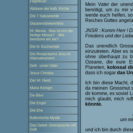
Fegefeuer
Mein Vater der unend
Ablässe der kath. Kirche
benötigt, um zu mir
werde euch helfen, so
Die 7 Sakramente
Reiches Gottes angela
Glaubensbekenntnis
JNSR : Komm Herr ! Du
Hl. Messe. Was ist uns die
heilige Messe? Wie
Friedens und der Liebe 
benützen wir sie?
Das unendlich Gross
Die hl. Eucharistie
einzutreten. Aber es i
Die Realpräsenz Jesu im
ohne überhaupt zu b
Altarsakrament
Ozeane, die eure 
Gott - unser Vater
Planeten,
kolossal di
dass ich sogar
das Un
Jesus Christus
Der Hl. Geist
Ich bin diese Macht, 
da meinen Grossmut s
Maria Königin
dir komme, es soviel L
Die Bibel
mich glaubt, mich ru
Die Engel
könnte.
Die Ehe
Katholische Mystik
um mir
Das Gebet -Zwiesprache mit
und ich bin durch diese
Gott