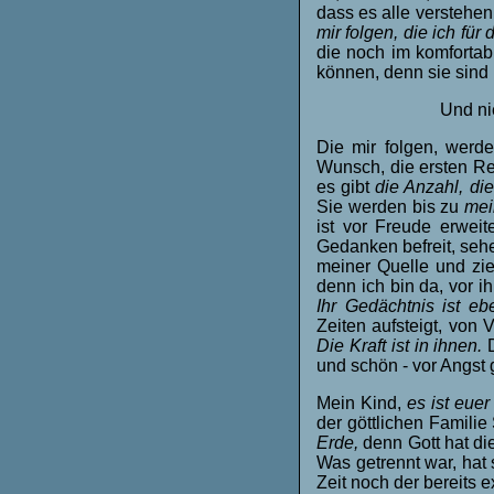
dass es alle verstehen,
mir folgen, die ich fü
die noch im komfortab
können, denn sie sind 
Und ni
Die mir folgen, werd
Wunsch, die ersten Rei
es gibt
die Anzahl, di
Sie werden bis zu
mei
ist vor Freude erwei
Gedanken befreit, sehe
meiner Quelle und zie
denn ich bin da, vor 
Ihr Gedächtnis ist e
Zeiten aufsteigt, von
Die Kraft ist in ihnen.
und schön - vor Angst 
Mein Kind,
es ist euer
der göttlichen Familie 
Erde,
denn Gott hat di
Was getrennt war, hat
Zeit noch der bereits 