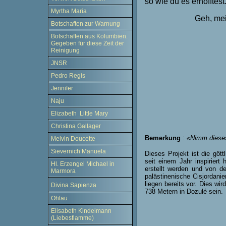
so wie du es erhofftest
Myrtha Maria
Geh, mei
Botschaften zur Warnung
Botschaften aus Kolumbien.
Gegeben für diese Zeit der
Reinigung
JNSR
Pedro Regis
Jennifer
Naju
Elizabeth Little Mary
Christina Gallager
Bemerkung
:
«Nimm dieses
Melvin Doucette
Sievernich Manuela
Dieses Projekt ist die göt
seit einem Jahr inspirier
Hl. Erzengel Michael in
erstellt werden und von d
Marmora
palästinenische Cisjordanie
liegen bereits vor. Dies wi
Divina Sapienza
738 Metern in Dozulé sein.
Ohlau
Elisabeth Kindelmann
(Liebesflamme)