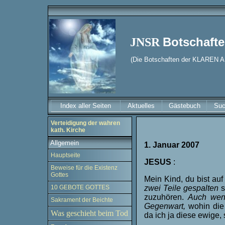
Botschafte
JNSR
(Die Botschaften der KLAREN
Index aller Seiten
Aktuelles
Gästebuch
Su
Verteidigung der wahren
kath. Kirche
Allgemein
1. Januar 2007
Hauptseite
JESUS
:
Beweise für die Existenz
Gottes
Mein Kind, du bist au
10 GEBOTE GOTTES
zwei Teile gespalten
s
zuzuhören.
Auch wenn
Sakrament der Beichte
Gegenwart,
wohin die
Was geschieht beim Tod
da ich ja diese ewige