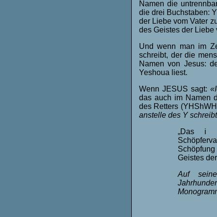
Namen die untrennbare
die drei Buchstaben: 
der Liebe vom Vater
des Geistes der Lieb
Und wenn man im Ze
schreibt, der die men
Namen von Jesus: de
Yeshoua liest.
Wenn JESUS sagt:
«I
das auch im Namen d
des Retters (YHShWH
anstelle des Y schreib
„Das i b
Schöpferv
Schöpfung 
Geistes der
Auf sein
Jahrhunde
Monogramm 