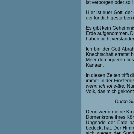
ist verborgen oder soll
Hier ist euer Gott, de
der für dich gestorben i
Es gibt kein Geheimni
Erde aufgenommen. Die 
haben nicht verstanden,
Ich bin der Gott Abra
Knechtschaft errettet
Meer durchqueren lies
Kanaan.
In diesen Zeiten triff
immer in der Finsterni
wenn ich tot wäre.
Nun
Volk, das mich gekrönt 
Durch Si
Denn wenn meine Krone
Dornenkrone ihres Kön
Ungnade der Erde ha
bedeckt hat. Der Himm
sich wegen der Sünd