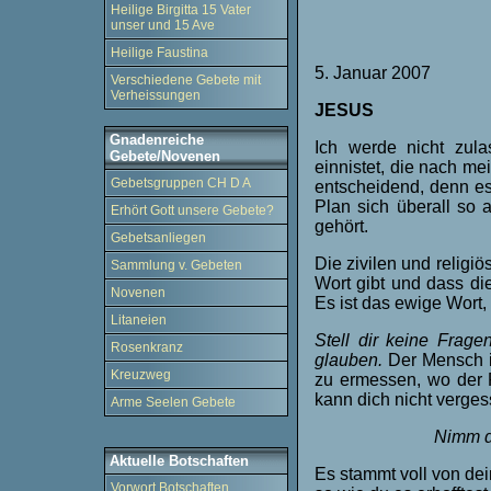
Heilige Birgitta 15 Vater
unser und 15 Ave
Heilige Faustina
5. Januar 2007
Verschiedene Gebete mit
Verheissungen
JESUS
Gnadenreiche
Ich werde nicht zul
Gebete/Novenen
einnistet, die nach me
Gebetsgruppen CH D A
entscheidend, denn es 
Plan sich überall so 
Erhört Gott unsere Gebete?
gehört.
Gebetsanliegen
Die zivilen und relig
Sammlung v. Gebeten
Wort gibt und dass die
Novenen
Es ist das ewige Wort,
Litaneien
Stell dir keine Frage
Rosenkranz
glauben.
Der Mensch i
Kreuzweg
zu ermessen, wo der P
kann dich nicht verges
Arme Seelen Gebete
Nimm d
Aktuelle Botschaften
Es stammt voll von dei
Vorwort Botschaften