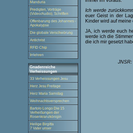
immer im Voraus.
Manduria
Predigten, Vorträge
Ich werde zurückkom
(Video/Audio), Schriften
euer Geist in der L
Kinder wird auf meine 
Offenbarung des Johannes -
Apokalypse
JA, ich werde euch h
Die globale Verschwörung
werde ich die Stimmen
Antichrist
die ich mir gesetzt hab
RFID Chip
Irrlehren
JNSR: 
Gnadenreiche
Verheissungen
33 Verheissungen Jesu
Herz Jesu Freitage
Herz Maria Samstag
Weihnachtsversprechen
Bartolo Longo Die 15
Verheißungen der
Rosenkranzkönigin
Heilige Birgitta
7 Vater unser