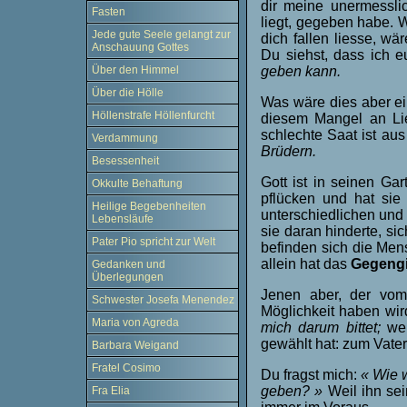
dir meine unermessli
Fasten
liegt, gegeben habe. 
Jede gute Seele gelangt zur
dich fallen liesse, wä
Anschauung Gottes
Du siehst, dass ich e
Über den Himmel
geben kann.
Über die Hölle
Was wäre dies aber ei
Höllenstrafe Höllenfurcht
diesem Mangel an Li
schlechte Saat ist a
Verdammung
Brüdern.
Besessenheit
Gott ist in seinen G
Okkulte Behaftung
pflücken und hat sie
Heilige Begebenheiten
unterschiedlichen und 
Lebensläufe
sie daran hinderte, si
Pater Pio spricht zur Welt
befinden sich die Men
allein hat das
Gegengi
Gedanken und
Überlegungen
Jenen aber, der vom
Schwester Josefa Menendez
Möglichkeit haben wir
Maria von Agreda
mich darum bittet;
we
gewählt hat: zum Vater
Barbara Weigand
Fratel Cosimo
Du fragst mich:
« Wie w
geben? »
Weil ihn sei
Fra Elia