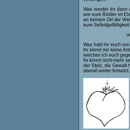
Was werdet ihr dann m
wie eure Brüder im El
an keinem Ort der Wel
eure Selbstgefälligkeit
u
Was habt ihr euch von
Ihr könnt mir keine An
welches ich euch gege
Ihr
könnt nicht mehr s
der Stolz, die Gewalt 
überall weiter fortsetzt.