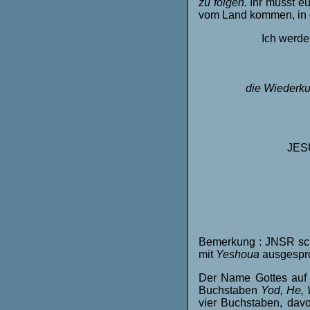
zu folgen.
Ihr müsst e
vom Land kommen, in d
Ich werde
die Wiederku
JESU
Bemerkung : JNSR sc
mit
Yeshoua
ausgespro
Der Name Gottes auf h
Buchstaben
Yod, He,
vier Buchstaben, da