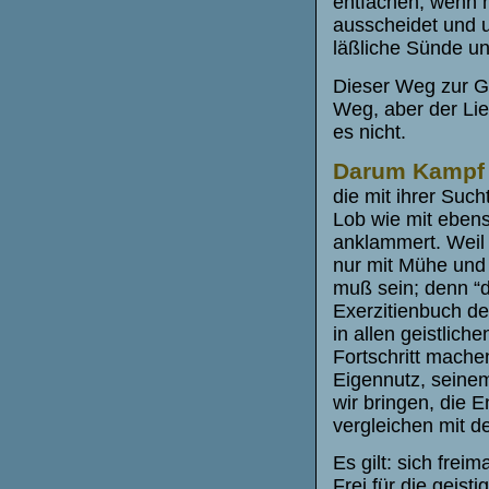
entfachen, wenn m
ausscheidet und 
läßliche Sünde un
Dieser Weg zur Go
Weg, aber der Lie
es nicht.
Darum
Kampf 
die mit ihrer Suc
Lob wie mit eben
anklammert. Weil s
nur mit Mühe und
muß sein; denn “d
Exerzitienbuch des
in allen geistlich
Fortschritt mache
Eigennutz, seinem 
wir bringen, die 
vergleichen mit 
Es gilt: sich frei
Frei für die geist