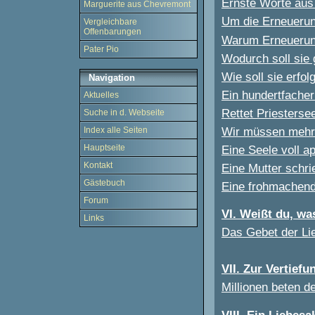
Ernste Worte aus
Marguerite aus Chevremont
Um die Erneuerun
Vergleichbare
Offenbarungen
Warum Erneuerun
Pater Pio
Wodurch soll sie
Wie soll sie erfol
Navigation
Ein hundertfacher
Aktuelles
Rettet Priesterse
Suche in d. Webseite
Wir müssen mehr b
Index alle Seiten
Eine Seele voll a
Hauptseite
Kontakt
Eine Mutter schri
Gästebuch
Eine frohmachend
Forum
VI. Weißt du, wa
Links
Das Gebet der Lie
VII. Zur Vertief
Millionen beten d
VIII. Ein Liebes