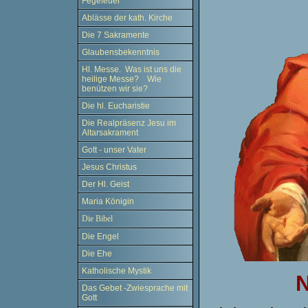
Fegefeuer
Ablässe der kath. Kirche
Die 7 Sakramente
Glaubensbekenntnis
Hl. Messe. Was ist uns die
heilige Messe? Wie
benützen wir sie?
Die hl. Eucharistie
Die Realpräsenz Jesu im
Altarsakrament
Gott - unser Vater
Jesus Christus
Der Hl. Geist
Maria Königin
Die Bibel
Die Engel
Die Ehe
Katholische Mystik
N
Das Gebet -Zwiesprache mit
Gott