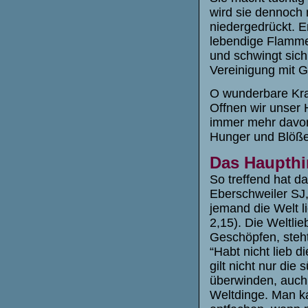
wird sie dennoch n
niedergedrückt. Er
lebendige Flamme 
und schwingt sich
Vereinigung mit G
O wunderbare Kraft
Offnen wir unser
immer mehr davon 
Hunger und Blöße,
Das Haupthi
So treffend hat d
Eberschweiler SJ,
jemand die Welt li
2,15). Die Weltli
Geschöpfen, steht
“Habt nicht lieb d
gilt nicht nur die
überwinden, auch 
Weltdinge. Man ka