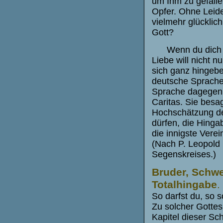
um Ihm zu gefallen
Opfer. Ohne Leide
vielmehr glücklich
Gott?
Wenn du dich mi
Liebe will nicht nu
sich ganz hingeben
deutsche Sprache h
Sprache dagegen d
Caritas. Sie besag
Hochschätzung de
dürfen, die Hinga
die innigste Verei
(Nach P. Leopold 
Segenskreises.)
Bruder, Schwe
Totalhingabe
.
So darfst du, so s
Zu solcher Gottes
Kapitel dieser Sch