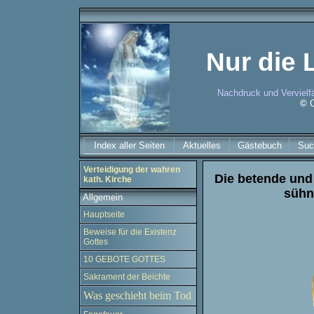
Nur die L
Nachdruck und Vervielfä
©
Index aller Seiten
Aktuelles
Gästebuch
Suc
Verteidigung der wahren
Die betende und
kath. Kirche
sühn
Allgemein
Hauptseite
Beweise für die Existenz
Gottes
10 GEBOTE GOTTES
Sakrament der Beichte
Was geschieht beim Tod