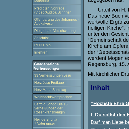
Manduria
Predigten, Vorträge
Urteil von H. H.
(Video/Audio), Schriften
Das neue Buch vo
Offenbarung des Johannes -
wertvolle Ergänzu
Apokalypse
heiligen Kirche”,
Die globale Verschwörung
unter den Gesicht
Antichrist
“Gemeinschaft der
Kirche am Opferal
RFID Chip
der “Gebetsschatz
Irrlehren
werden! Mögen es 
Regensburg, 15. A
Gnadenreiche
Verheissungen
Mit kirchlicher D
33 Verheissungen Jesu
Herz Jesu Freitage
Inhalt
Herz Maria Samstag
Weihnachtsversprechen
“Höchste Ehre Go
Bartolo Longo Die 15
Verheißungen der
Rosenkranzkönigin
I. Du sollst den
Heilige Birgitta
Darf man Liebe b
7 Vater unser