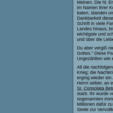
Meinen. Die hl. E
im Namen ihrer Kö
baten, standen uns
Dankbarkeit diese
Schrift in viele F
Landes hinaus, bi
wichtigste und sc
und über die Lieb
Du aber vergiß nie
Gottes.” Diese P
Ungezählten wie 
All die nachfolge
Krieg; die Nachkr
erging wieder ein
Herrn selber, an e
Sr. Consolata Bet
starb. Ihr wurde 
sogenannten imm
Millionen dafür z
Seele zur Vervol