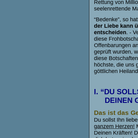
Rettung von Milli
seelenrettende Ma
“Bedenke”, so hat
der Liebe kann ü
entscheiden
. - 
diese Frohbotscha
Offenbarungen an 
geprüft wurden, w
diese Botschaften
höchste, die uns
göttlichen Heiland
I. “DU SOL
DEINEN GO
Das ist das G
Du sollst Ihn lie
ganzem Herzen!
M
Deinen Kräften! Da