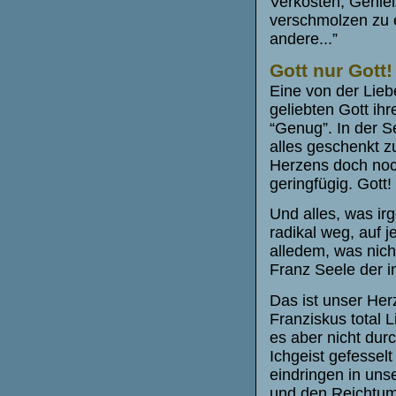
Verkosten, Genie
verschmolzen zu e
andere...”
Gott nur Gott!
Eine von der Lieb
geliebten Gott ihr
“Genug”. In der S
alles geschenkt z
Herzens doch noc
geringfügig. Gott!
Und alles, was ir
radikal weg, auf j
alledem, was nicht
Franz Seele der i
Das ist unser Herz
Franziskus total 
es aber nicht dur
Ichgeist gefesselt
eindringen in uns
und den Reichtum