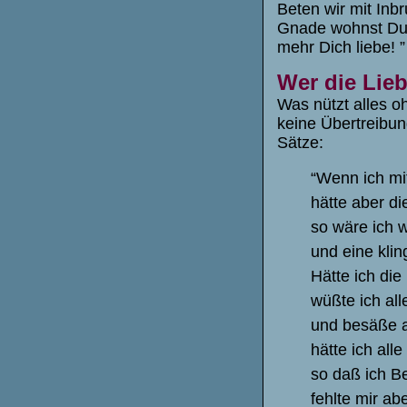
Beten wir mit Inbr
Gnade wohnst Du 
mehr Dich liebe! ”
Wer die Lieb
Was nützt alles oh
keine Übertreibun
Sätze:
“Wenn ich mi
hätte aber di
so wäre ich 
und eine klin
Hätte ich di
wüßte ich al
und besäße a
hätte ich all
so daß ich B
fehlte mir ab