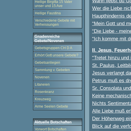
Wann liebst du Go
Heilige Birgitta 15 Vater
unser und 15 Ave
Wer die Liebe nich
Heilige Faustina
Haupthindernis de
Verschiedene Gebete mit
“Mein Gott und me
Verheissungen
“Die Liebe - mein
Gnadenreiche
“Ich komme mit d
Gebete/Novenen
Gebetsgruppen CH D A
II. Jesus, Feuer
Erhört Gott unsere Gebete?
“Tretet hinzu und 
Gebetsanliegen
St. Paulus, Leitb
Sammlung v. Gebeten
Jesus verlangt da
Novenen
Petrus muß es dr
Litaneien
Sr. Consolata und
Rosenkranz
Keine mechanisch
Kreuzweg
Nichts Sentiment
Arme Seelen Gebete
Alle Liebe muß er
Der Höhenweg ein
Aktuelle Botschaften
Blick auf die verf
Vorwort Botschaften