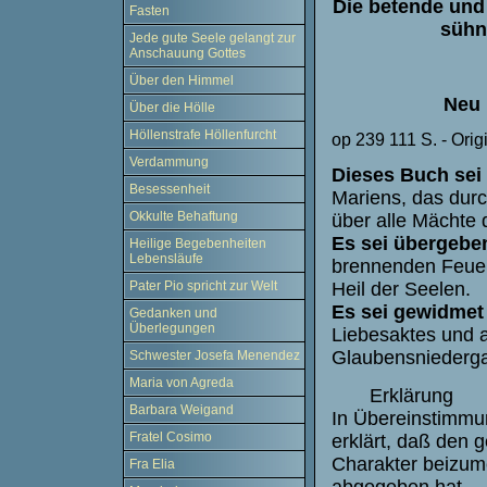
Die betende und
Fasten
sühn
Jede gute Seele gelangt zur
Anschauung Gottes
Über den Himmel
Neu 
Über die Hölle
Höllenstrafe Höllenfurcht
op 239 111 S. - Orig
Verdammung
Dieses Buch sei
Besessenheit
Mariens, das durc
Okkulte Behaftung
über alle Mächte d
Es sei übergeb
Heilige Begebenheiten
Lebensläufe
brennenden Feuere
Pater Pio spricht zur Welt
Heil der Seelen.
Es sei gewidme
Gedanken und
Überlegungen
Liebesaktes und al
Glaubensniedergan
Schwester Josefa Menendez
Maria von Agreda
Erklärung
Barbara Weigand
In Übereinstimmun
Fratel Cosimo
erklärt, daß den 
Charakter beizume
Fra Elia
abgegeben hat.