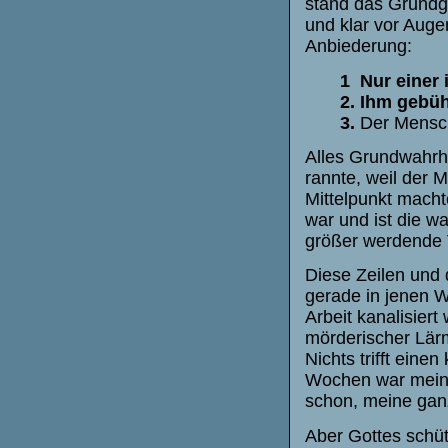
stand das Grundg
und klar vor Auge
Anbiederung:
1 Nur einer is
2.
Ihm gebühr
3.
Der Mensch,
Alles Grundwahrh
rannte, weil der 
Mittelpunkt mach
war und ist die w
größer werdende V
Diese Zeilen und 
gerade in jenen 
Arbeit kanalisier
mörderischer Lär
Nichts trifft eine
Wochen war meine 
schon, meine ganz
Aber Gottes schü