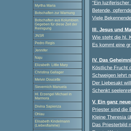
“Ein luziferischer
Myrtha Maria
Betende, opfern
Botschaften zur Warnung
Viele Bekennende
Botschaften aus Kolumbien.
Gegeben für diese Zeit der
Reinigung
III. Jesus und M
JNSR
Wie steht die hl.
Pedro Regis
Es kommt eine gr
Jennifer
Naju
IV. Das Geheimni
Elizabeth Little Mary
Köstliche Frucht 
Christina Gallager
Schweigen lehrt m
Melvin Doucette
Der Liebesakt will
Sievernich Manuela
Schenkt seelenret
Hl. Erzengel Michael in
Marmora
V. Ein ganz neue
Divina Sapienza
Priester sind die
Ohlau
Kleine Theresia ü
Elisabeth Kindelmann
Das Priesterbild 
(Liebesflamme)