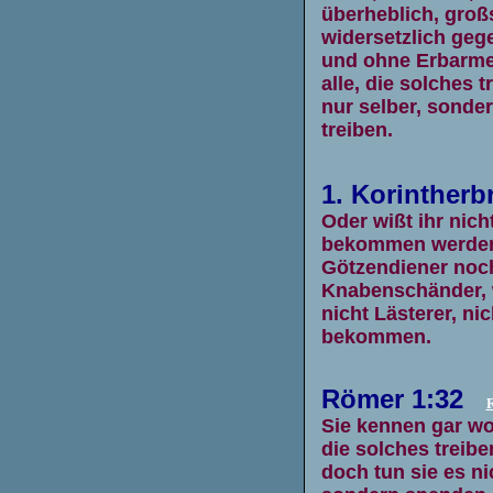
überheblich, groß
widersetzlich gege
und ohne Erbarmen
alle, die solches 
nur selber, sonde
treiben.
1. Korintherbr
Oder wißt ihr nich
bekommen werden?
Götzendiener noc
Knabenschänder, w
nicht Lästerer, ni
bekommen.
Römer 1:
32
Sie kennen gar woh
die solches treibe
doch tun sie es ni