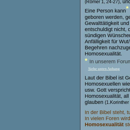
, un
(Römer 1, 24-27)
*
Eine Person kann
geboren werden, g
Gewalttätigkeit un
entschuldigt nicht,
sündigen Wünschen
Anfälligkeit für Wu
Begehren nachzugebe
Homosexualität.
*
In unserem Forum
Siehe unten Anhang
Laut der Bibel ist 
Homosexuellen wie 
usw. Gott versprich
Homosexualität, all
glauben
(1.Korinther
In der Bibel steht, 
In vielen Foren wir
Homosexualität
st