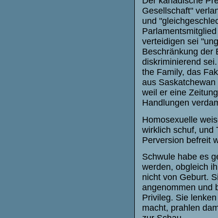
Der kanadische Prem
Gesellschaft" verl
und "gleichgeschle
Parlamentsmitglied 
verteidigen sei "ung
Beschränkung der 
diskriminierend se
the Family, das Fak
aus Saskatchewan wu
weil er eine Zeitun
Handlungen verda
Homosexuelle weise
wirklich schuf, und
Perversion befreit 
Schwule habe es ges
werden, obgleich i
nicht von Geburt. S
angenommen und bea
Privileg. Sie lenke
macht, prahlen dami
zur Schau.