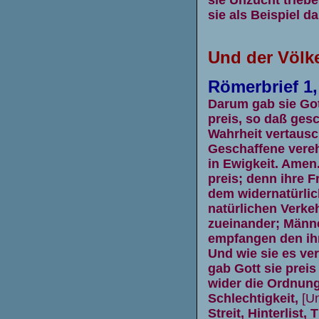
sie Unzucht trieb
sie als Beispiel d
Und der Völke
Römerbrief 1
Darum gab sie Got
preis, so daß ges
Wahrheit vertausc
Geschaffene verehr
in Ewigkeit. Amen
preis; denn ihre 
dem widernatürlic
natürlichen Verkeh
zueinander; Männ
empfangen den ihr
Und wie sie es ver
gab Gott sie preis
wider die Ordnung i
Schlechtigkeit,
[Un
Streit, Hinterlist