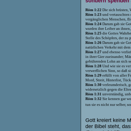
sondern spenden a
Röm 1:22
Die sich brüsten, 
Röm 1:23
und vertauschten d
vergänglichen Menschen, flie
Röm 1:24
Darum gab sie Gott
wurden ihre Leiber an ihnen,
Röm 1:25
die Gottes Wahrhe
Stelle des Schöpfers, der zu 
Röm 1:26
Darum gab sie Got
natürlichen Verkehr mit dem
Röm 1:27
und ebenso verlie
in ihrer Gier zueinander; M
gebührenden Lohn an sich se
Röm 1:28
Und wie sie es ver
verwerflichen Sinn, so daß si
Röm 1:29
erfüllt von aller F
Mord, Streit, Hinterlist, Tüc
Röm 1:30
verleumderisch, go
widersetzlich gegen die Elter
Röm 1:31
unverständig, unb
Röm 1:32
Sie kennen gar woh
tun sie es nicht nur selber, 
Gott kreiert keine
der Bibel steht, d