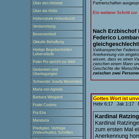
Partnerschaften ausgesp
Über den Himmel
Über die Hölle
Ein weiterer Schritt zur ..
Höllenstrafe Höllenfurcht
Verdammung
Nach Erzbischof 
Besessenheit
Federico Lombard
Okkulte Behaftung
gleichgeschlecht
Vatikansprecher Federico 
Heilige Begebenheiten
Lebensläufe
Anerkennung von eingetra
wissen, dass es einen Va
Pater Pio spricht zur Welt
zwischen einem Mann und e
Geschichte der Menschhei
Gedanken und
zwischen zwei Personen
Überlegungen
Schwester Josefa Menendez
Maria von Agreda
Barbara Weigand
Gottes Wort ist unv
Hebr 6:17 Jak 1:17 
Fratel Cosimo
Fra Elia
Kardinal Ratzing
Manduria
Kardinal Ratzing
Predigten, Vorträge
zum ersten Mal e
(Video/Audio), Schriften
Anerkennung homo