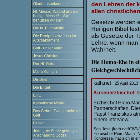
den Lehren der k
Glaubensbekenntnis
allen christlich
Hl. Messe. Was ist uns die
heilige Messe? Wie
benützen wir sie?
Gesetze werden er
Heiligen Bibel fes
Die hl. Eucharistie
als Gesetze der To
Die Realpräsenz Jesu im
Altarsakrament
Lehre, wenn man To
Gott - unser Vater
Wahrheit.
Jesus Christus
Die
Homo-Ehe
in e
Der Hl. Geist
Gleichgeschlechtli
Maria Königin
Die Bibel
kath.net
25 April 2013
Die Engel
Kurienerzbischof: 
EHE
Erzbischof Piero Mar
Katholische Mystik
Partnerschaften. Dies
Das Gebet -Zwiesprache mit
Papst Franziskus atme
Gott
einem Interview.
Fasten
San Jose (kath.net/CWN/
Jede gute Seele gelangt zur
Erzbischof Piero Marini, 
Anschauung Gottes
Kongresse, hat sich in ei