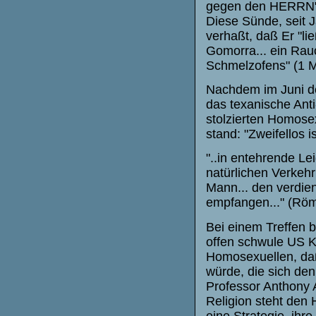
gegen den HERRN" 
Diese Sünde, seit J
verhaßt, daß Er "l
Gomorra... ein Rau
Schmelzofens" (1 M
Nachdem im Juni de
das texanische Anti
stolzierten Homosex
stand: "Zweifellos 
"..in entehrende L
natürlichen Verkehr
Mann... den verdien
empfangen..." (Röm
Bei einem Treffen 
offen schwule US 
Homosexuellen, da
würde, die sich de
Professor Anthony A
Religion steht den 
eine Strategie, ihr