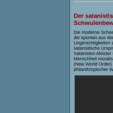
Der satanisti
Schwulenbe
Die moderne Schwu
die spontan aus de
Ungerechtigkeiten z
satanistische Ursp
Satanisten Aleiste
Menschheit moralis
(New World Order) u
philanthropischer W