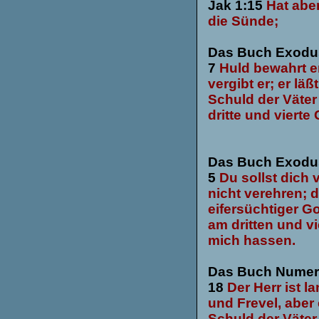
Jak 1:15
Hat abe
die Sünde;
Das Buch Exodus
7
Huld bewahrt e
vergibt er; er läß
Schuld der Väter
dritte und vierte
Das Buch Exodus
5
Du sollst dich 
nicht verehren; d
eifersüchtiger Go
am dritten und v
mich hassen.
Das Buch Numeri,
18
Der Herr ist l
und Frevel, aber e
Schuld der Väter 