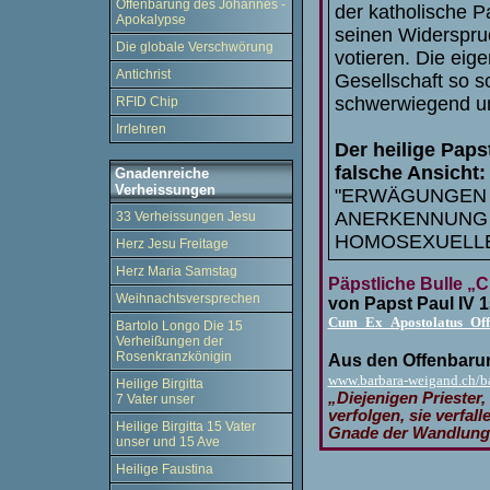
Offenbarung des Johannes -
der katholische Par
Apokalypse
seinen Widerspru
Die globale Verschwörung
votieren. Die ei
Antichrist
Gesellschaft so s
schwerwiegend un
RFID Chip
Irrlehren
Der heilige Pap
falsche Ansicht:
Gnadenreiche
Verheissungen
"ERWÄGUNGEN 
ANERKENNUNG 
33 Verheissungen Jesu
HOMOSEXUELL
Herz Jesu Freitage
Herz Maria Samstag
Päpstliche Bulle „
Weihnachtsversprechen
von Papst Paul IV 1
Cum_Ex_Apostolatus_Offi
Bartolo Longo Die 15
Verheißungen der
Rosenkranzkönigin
Aus den Offenbaru
www.barbara-weigand.ch/b
Heilige Birgitta
„Diejenigen Priester
7 Vater unser
verfolgen, sie verfal
Heilige Birgitta 15 Vater
Gnade der Wandlung 
unser und 15 Ave
Heilige Faustina