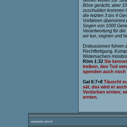
seinen Willen zur Stra
Böse gerächt, aber 10
zuschulden kommen läs
die letzten 3 bis 4 Ge
Vorfahren übernimmt un
Segen von 1000 Gener
Verantwortung für die
wir tun, segnen und h
Diskussionen führen z
Rechtfertigung. Komp
Widersachers missbra
Röm 1:32
Sie kennen
treiben, den Tod ver
spenden auch noch Be
Gal 6:7+8
Täuscht eu
sät, das wird er auch
Verderben ernten; we
ernten.
www.kath-zdw.ch