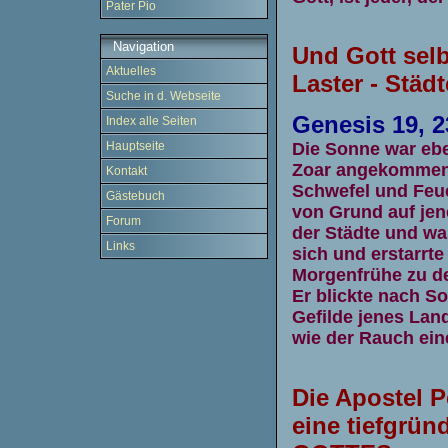
Pater Pio
Navigation
Und Gott selb
Aktuelles
Laster - Stä
Suche in d. Webseite
Genesis 19, 2
Index alle Seiten
Die Sonne war ebe
Hauptseite
Zoar angekommen.
Kontakt
Schwefel und Feu
Gästebuch
von Grund auf jen
Forum
der Städte und wa
Links
sich und erstarrte
Morgenfrühe zu de
Er blickte nach 
Gefilde jenes Lan
wie der Rauch ei
Die Apostel 
eine tiefgrün