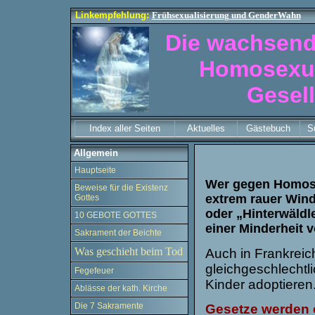
Linkempfehlung:
Frühsexualisierung und GenderWahn
Die wachsend
Homosexual
Gesell
Index aller Seiten
Aktuelles
Gästebuch
S
Allgemein
Hauptseite
Wer gegen Homosex
Beweise für die Existenz
extrem rauer Wind
Gottes
oder „Hinterwäldl
10 GEBOTE GOTTES
einer Minderheit 
Sakrament der Beichte
Was geschieht beim Tod
Auch in Frankrei
gleichgeschlechtl
Fegefeuer
Kinder adoptieren
Ablässe der kath. Kirche
Die 7 Sakramente
Gesetze werden e