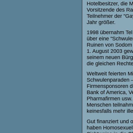
Hotelbesitzer, die 
Vorsitzende des Ra
Teilnehmer der "Gay
Jahr größer.
1998 übernahm Tel A
über eine "Schwul
Ruinen von Sodom u
1. August 2003 gewä
seinem neuen Bürge
die gleichen Recht
Weltweit feierten M
Schwulenparaden – 
Firmensponsoren de
Bank of America, Ve
Pharmafirmen usw. 
Menschen teilnahme
keinesfalls mehr ille
Gut finanziert und 
haben Homosexuelle