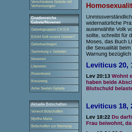
Verschiedene Gebete mit
Homosexualit
Verheissungen
Unmissverständlich u
Gnadenreiche
widernatürliche Pra
Gebete/Novenen
auserwählte Volk v
Gebetsgruppen CH D A
sollte, schreibt für
Erhört Gott unsere Gebete?
Moses, das Buch LEV
Gebetsanliegen
die Sexualität bei
Sammlung v. Gebeten
Warnung bezüglich 
Novenen
Leviticus
20, 
Litaneien
Rosenkranz
Lev 20:13
Wohnt e
Kreuzweg
haben beide Absch
Blutschuld belaste
Arme Seelen Gebete
Leviticus
18, 
Aktuelle Botschaften
Vorwort Botschaften
Lev 18:22
Du darf
Myrtha Maria
Frau beiwohnt, da
Botschaften zur Warnung