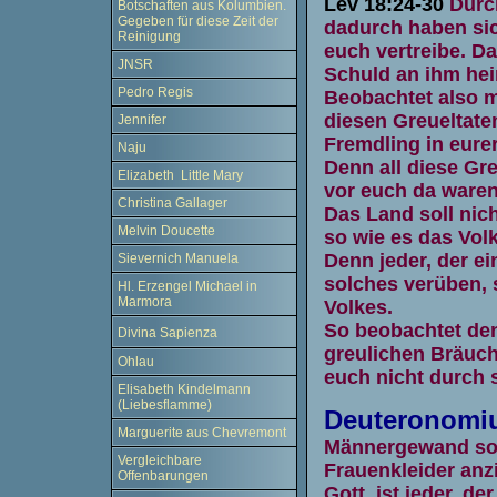
Lev 18:24-30
Durc
Botschaften aus Kolumbien.
Gegeben für diese Zeit der
dadurch haben sich
Reinigung
euch vertreibe. D
JNSR
Schuld an ihm hei
Pedro Regis
Beobachtet also m
diesen Greueltate
Jennifer
Fremdling in eurer
Naju
Denn all diese Gr
Elizabeth Little Mary
vor euch da waren
Christina Gallager
Das Land soll nic
Melvin Doucette
so wie es das Vol
Denn jeder, der ei
Sievernich Manuela
solches verüben, s
Hl. Erzengel Michael in
Marmora
Volkes.
So beobachtet den
Divina Sapienza
greulichen Bräuch
Ohlau
euch nicht durch si
Elisabeth Kindelmann
(Liebesflamme)
Deuteronomi
Marguerite aus Chevremont
Männergewand soll
Vergleichbare
Frauenkleider anz
Offenbarungen
Gott, ist jeder, der