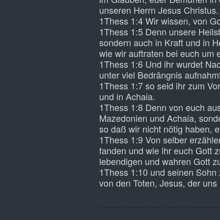
unseren Herrn Jesus Christus.
1Thess 1:4 Wir wissen, von Go
1Thess 1:5 Denn unsere Heilsb
sondern auch in Kraft und in He
wie wir auftraten bei euch um e
1Thess 1:6 Und ihr wurdet Na
unter viel Bedrängnis aufnahmt
1Thess 1:7 so seid ihr zum Vo
und in Achaia.
1Thess 1:8 Denn von euch aus 
Mazedonien und Achaia, sonder
so daß wir nicht nötig haben,
1Thess 1:9 Von selber erzähl
fanden und wie ihr euch Gott
lebendigen und wahren Gott z
1Thess 1:10 und seinen Sohn 
von den Toten, Jesus, der uns