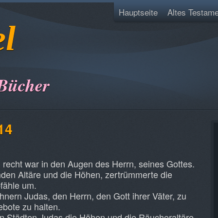
Hauptseite
Altes Testame
el
 Bücher
14
 recht war in den Augen des Herrn, seines Gottes.
emden Altäre und die Höhen, zertrümmerte die
pfähle um.
nern Judas, den Herrn, den Gott ihrer Väter, zu
bote zu halten.
len Städten Judas die Höhen und die Räucheraltäre,