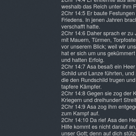
weshalb das Reich unter ihm R
2Chr 14:5 Er baute Festungen 
Friedens. In jenen Jahren brac
verschafft hatte.
2Chr 14:6 Daher sprach er zu 
mit Mauern, Türmen, Torpfoste
vor unserem Blick; weil wir u
hat er sich um uns gekümmert 
und hatten Erfolg.
2Chr 14:7 Asa besaß ein Heer
Schild und Lanze führten, un
die den Rundschild trugen und
tapfere Kämpfer.
2Chr 14:8 Gegen sie zog der K
Kriegern und dreihundert Stre
2Chr 14:9 Asa zog ihm entgege
zum Kampf auf.
2Chr 14:10 Da rief Asa den Her
Hilfe kommt es nicht darauf an,
unser Gott; denn auf dich stüt