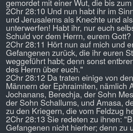
gemordet mit einer Wut, die bis zum
2Chr 28:10 Und nun habt ihr im Sin
und Jerusalems als Knechte und al
unterwerfen! Habt ihr, nur euch selbs
Schuld vor dem Herrn, eurem Gott?
2Chr 28:11 Hört nun auf mich und ers
Gefangenen zurück, die ihr euren 
weggeführt habt; denn sonst entbren
des Herrn über euch."
2Chr 28:12 Da traten einige von de
Männern der Ephraimiten, nämlich A
Jochanans, Berechja, der Sohn Mesc
der Sohn Schallums, und Amasa, de
zu den Kriegern, die vom Feldzug h
2Chr 28:13 Sie redeten zu ihnen: "Br
Gefangenen nicht hierher; denn zu 