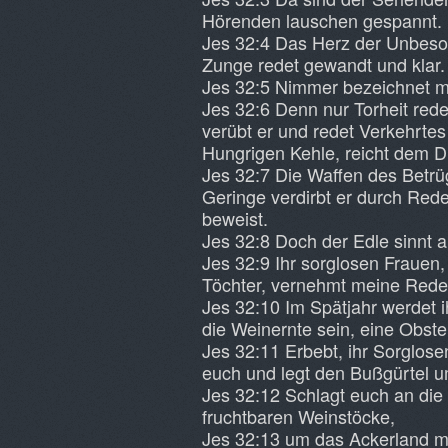
Hörenden lauschen gespannt.
Jes 32:4 Das Herz der Unbeso
Zunge redet gewandt und klar.
Jes 32:5 Nimmer bezeichnet ma
Jes 32:6 Denn nur Torheit rede
verübt er und redet Verkehrtes
Hungrigen Kehle, reicht dem D
Jes 32:7 Die Waffen des Betrüg
Geringe verdirbt er durch Rede
beweist.
Jes 32:8 Doch der Edle sinnt auf
Jes 32:9 Ihr sorglosen Frauen,
Töchter, vernehmt meine Rede
Jes 32:10 Im Spätjahr werdet ih
die Weinernte sein, eine Obster
Jes 32:11 Erbebt, ihr Sorglosen,
euch und legt den Bußgürtel u
Jes 32:12 Schlagt euch an die 
fruchtbaren Weinstöcke,
Jes 32:13 um das Ackerland me