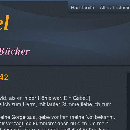
Hauptseite
Altes Testame
el
 Bücher
142
id, als er in der Höhle war. Ein Gebet.]
e ich zum Herrn, mit lauter Stimme flehe ich zum
meine Sorge aus, gebe vor ihm meine Not bekannt.
mir verzagt, so kümmerst doch du dich um mein
h wandle, legte man mir heimlich eine Schlinge.