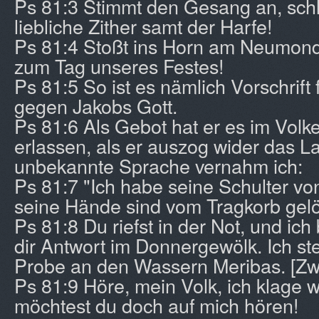
Ps 81:3 Stimmt den Gesang an, schl
liebliche Zither samt der Harfe!
Ps 81:4 Stoßt ins Horn am Neumond
zum Tag unseres Festes!
Ps 81:5 So ist es nämlich Vorschrift fü
gegen Jakobs Gott.
Ps 81:6 Als Gebot hat er es im Volk
erlassen, als er auszog wider das L
unbekannte Sprache vernahm ich:
Ps 81:7 "Ich habe seine Schulter von
seine Hände sind vom Tragkorb gelö
Ps 81:8 Du riefst in der Not, und ich 
dir Antwort im Donnergewölk. Ich stel
Probe an den Wassern Meribas. [Zw
Ps 81:9 Höre, mein Volk, ich klage wi
möchtest du doch auf mich hören!