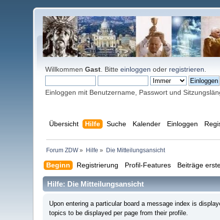
Willkommen
Gast
. Bitte
einloggen
oder
registrieren
.
Einloggen mit Benutzername, Passwort und Sitzungslä
Übersicht
Hilfe
Suche
Kalender
Einloggen
Regi
Forum ZDW
»
Hilfe
»
Die Mitteilungsansicht
Beginn
Registrierung
Profil-Features
Beiträge erste
Hilfe: Die Mitteilungsansicht
Upon entering a particular board a message index is display
topics to be displayed per page from their profile.