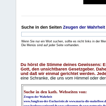
Suche
in den Seiten
Zeugen der Wahrheit
Wenn Sie nur ein Wort suchen, sollte es nicht links in der Me
Die Menüs sind auf jeder Seite vorhanden.
.
Du hörst die Stimme deines Gewissens: Es 
Gott, den unsichtbaren Gesetzgeber. Daher
und daß wir einmal gerichtet werden. Jeder
eine Schranke, die uns vom Himmel oder der H
Suche in den kath. Webseiten von:
Zeugen der Wahrheit
www.Jungfrau-der-Eucharistie.de
www.maria-die-makellose.d
www.barbara-weigand.de
www.adoremus.de
www.pater-pio.de