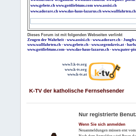
www.gebete.ch
www.gottliebtuns.com
www.assisi.ch
www.adorare.ch
www.das-haus-lazarus.ch
www.wallfahrten.ch
Dieses Forum ist mit folgenden Webseiten verlinkt
Zeugen der Wahrheit
-
www.assisi.ch
-
www.adorare.ch
-
Jungfra
www.wallfahrten.ch
-
www.gebete.ch
-
www.segenskreis.at
-
barb
www.gottliebtuns.com
-
www.das-haus-lazarus.ch
-
www.pater-pi
www3.k-tv.org
www.k-tv.org
www.k-tv.at
K-TV der katholische Fernsehsender
Nur registrierte Ben
Wenn Sie sich anmelden
Neuanmeldungen müssen erst vom 
Nach dem Anmelden wird Ihnen das