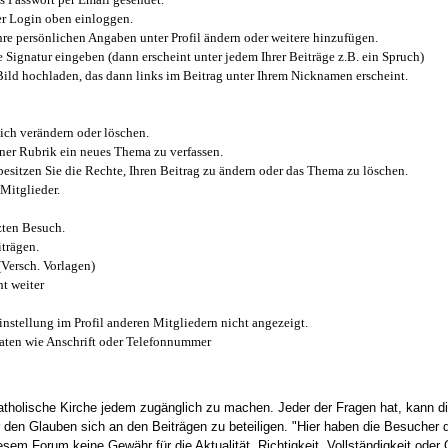
r Login oben einloggen.
e persönlichen Angaben unter Profil ändern oder weitere hinzufügen.
e Signatur eingeben (dann erscheint unter jedem Ihrer Beiträge z.B. ein Spruch)
 Bild hochladen, das dann links im Beitrag unter Ihrem Nicknamen erscheint.
ich verändern oder löschen.
iner Rubrik ein neues Thema zu verfassen.
esitzen Sie die Rechte, Ihren Beitrag zu ändern oder das Thema zu löschen.
Mitglieder.
zten Besuch.
trägen.
(Versch. Vorlagen)
t weiter
instellung im Profil anderen Mitgliedern nicht angezeigt.
aten wie Anschrift oder Telefonnummer
tholische Kirche jedem zugänglich zu machen. Jeder der Fragen hat, kann di
den Glauben sich an den Beiträgen zu beteiligen. "Hier haben die Besucher d
sem Forum keine Gewähr für die Aktualität, Richtigkeit, Vollständigkeit oder Q