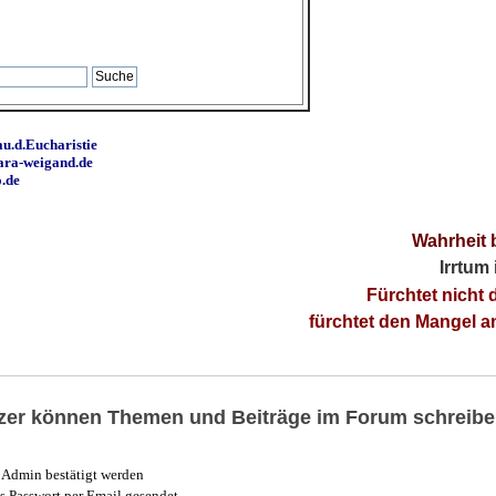
u.d.Eucharistie
ara-weigand.de
o.de
Wahrheit 
Irrtum
Fürchtet nicht 
fürchtet den Mangel 
utzer können Themen und Beiträge im Forum schreibe
Admin bestätigt werden
 Passwort per Email gesendet.