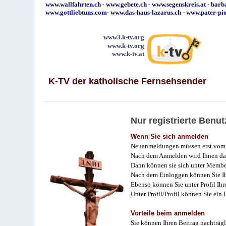
www.wallfahrten.ch
-
www.gebete.ch
-
www.segenskreis.at
-
barb
www.gottliebtuns.com
-
www.das-haus-lazarus.ch
-
www.pater-pi
www3.k-tv.org
www.k-tv.org
www.k-tv.at
K-TV der katholische Fernsehsender
Nur registrierte Ben
Wenn Sie sich anmelden
Neuanmeldungen müssen erst vom 
Nach dem Anmelden wird Ihnen das
Dann können sie sich unter Membe
Nach dem Einloggen können Sie Ihr
Ebenso können Sie unter Profil Ihr
Unter Profil/Profil können Sie ein
Vorteile beim anmelden
Sie können Ihren Beitrag nachträgl