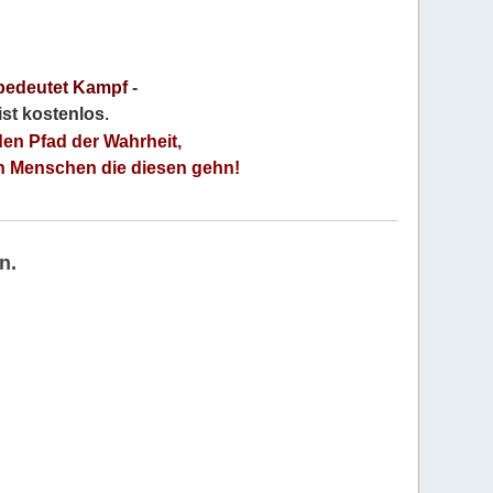
bedeutet Kampf
-
 ist kostenlos
.
den Pfad der Wahrheit,
an Menschen die diesen gehn!
n.