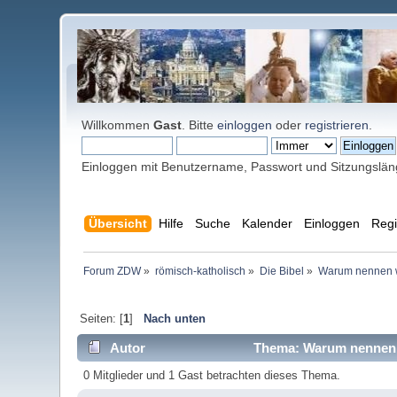
Willkommen
Gast
. Bitte
einloggen
oder
registrieren
.
Einloggen mit Benutzername, Passwort und Sitzungslä
Übersicht
Hilfe
Suche
Kalender
Einloggen
Regi
Forum ZDW
»
römisch-katholisch
»
Die Bibel
»
Warum nennen wi
Seiten: [
1
]
Nach unten
Autor
Thema: Warum nennen wi
0 Mitglieder und 1 Gast betrachten dieses Thema.