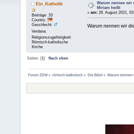
Warum nennen wir d
Ein_Katholik
Miriam heißt
«
am:
28. August 2021, 03
Beiträge: 33
Country:
Geschlecht:
Warum nennen wir die
Verdana
Religionszugehörigkeit:
Römisch-katholische
Kirche
Seiten: [
1
]
Nach oben
Forum ZDW
»
römisch-katholisch
»
Die Bibel
»
Warum nennen wi