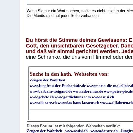
Wenn Sie nur ein Wort suchen, sollte es nicht links in der Me
Die Menüs sind auf jeder Seite vorhanden.
.
Du hörst die Stimme deines Gewissens: Es 
Gott, den unsichtbaren Gesetzgeber. Daher
und daß wir einmal gerichtet werden. Jeder
eine Schranke, die uns vom Himmel oder der H
Suche in den kath. Webseiten von:
Zeugen der Wahrheit
www.Jungfrau-der-Eucharistie.de
www.maria-die-makellose.d
www.barbara-weigand.de
www.adoremus.de
www.pater-pio.de
www.gebete.ch
www.gottliebtuns.com
www.assisi.ch
www.adorare.ch
www.das-haus-lazarus.ch
www.wallfahrten.ch
Dieses Forum ist mit folgenden Webseiten verlinkt
Zeugen der Wahrheit
-
www.assisi.ch
-
www.adorare.ch
-
Jungfra