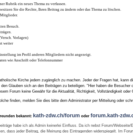
iner Rubrik ein neues Thema zu verfassen.
esitzen Sie die Rechte, Ihren Beitrag zu ändern oder das Thema zu löschen.
Mitglieder.
zten Besuch.
trägen.
(Versch. Vorlagen)
t weiter
instellung im Profil anderen Mitgliedern nicht angezeigt.
aten wie Anschrift oder Telefonnummer
tholische Kirche jedem zugänglich zu machen. Jeder der Fragen hat, kann di
den Glauben sich an den Beiträgen zu beteiligen. "Hier haben die Besucher d
sem Forum keine Gewähr für die Aktualität, Richtigkeit, Vollständigkeit oder Q
he finden, melden Sie dies bitte dem Administrator per Mitteilung oder schr
kath-zdw.ch/forum
forum.kath-zdw.
Freunden bekannt:
oder
eiträge habe ich als Admin keinerlei Einfluss. Da ich nebst Forum/Webseite/
wissen, dass jeder Beitrag, die Meinung des Eintragenden widerspiegelt. Im Fo