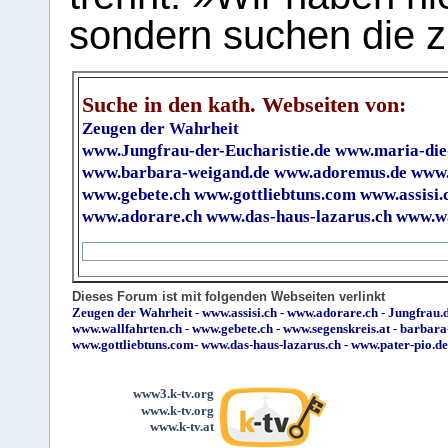
sondern suchen die z
Suche in den kath. Webseiten von:
Zeugen der Wahrheit
www.Jungfrau-der-Eucharistie.de
www.maria-die
www.barbara-weigand.de
www.adoremus.de
www.
www.gebete.ch
www.gottliebtuns.com
www.assisi.
www.adorare.ch
www.das-haus-lazarus.ch
www.wa
Dieses Forum ist mit folgenden Webseiten verlinkt
Zeugen der Wahrheit
-
www.assisi.ch
-
www.adorare.ch
-
Jungfrau.d
www.wallfahrten.ch
-
www.gebete.ch
-
www.segenskreis.at
-
barbara
www.gottliebtuns.com
-
www.das-haus-lazarus.ch
-
www.pater-pio.de
www3.k-tv.org
www.k-tv.org
www.k-tv.at