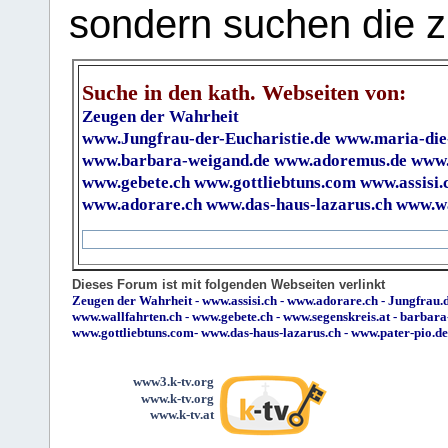
sondern suchen die z
Suche in den kath. Webseiten von:
Zeugen der Wahrheit
www.Jungfrau-der-Eucharistie.de
www.maria-die
www.barbara-weigand.de
www.adoremus.de
www.
www.gebete.ch
www.gottliebtuns.com
www.assisi.
www.adorare.ch
www.das-haus-lazarus.ch
www.wa
Dieses Forum ist mit folgenden Webseiten verlinkt
Zeugen der Wahrheit
-
www.assisi.ch
-
www.adorare.ch
-
Jungfrau.d
www.wallfahrten.ch
-
www.gebete.ch
-
www.segenskreis.at
-
barbara
www.gottliebtuns.com
-
www.das-haus-lazarus.ch
-
www.pater-pio.de
www3.k-tv.org
www.k-tv.org
www.k-tv.at