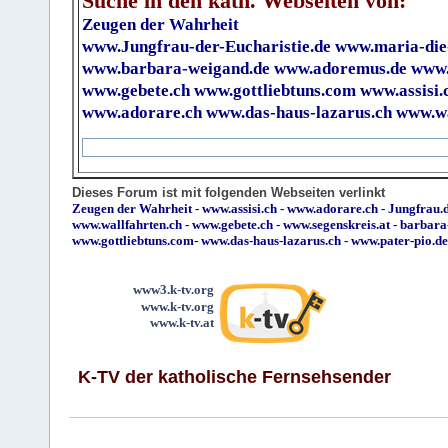
Suche in den kath. Webseiten von:
Zeugen der Wahrheit
www.Jungfrau-der-Eucharistie.de
www.maria-die
www.barbara-weigand.de
www.adoremus.de
www.
www.gebete.ch
www.gottliebtuns.com
www.assisi.
www.adorare.ch
www.das-haus-lazarus.ch
www.wa
Dieses Forum ist mit folgenden Webseiten verlinkt
Zeugen der Wahrheit
-
www.assisi.ch
-
www.adorare.ch
-
Jungfrau.d
www.wallfahrten.ch
-
www.gebete.ch
-
www.segenskreis.at
-
barbara
www.gottliebtuns.com
-
www.das-haus-lazarus.ch
-
www.pater-pio.de
www3.k-tv.org
www.k-tv.org
www.k-tv.at
K-TV der katholische Fernsehsender