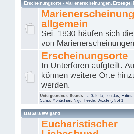
Erscheinungsorte - Marienerscheinungen, Erzengel Micha
Marienerscheinun
allgemein
Seit 1830 häufen sich die
von Marienerscheinungen 
Erscheinungsorte
In Unterforen aufgteilt. 
können weitere Orte hinz
werden.
Untergeordnete Boards
:
La Salette
,
Lourdes
,
Fatima
Schio
,
Montichiari
,
Naju
,
Heede
,
Dozule (JNSR)
Barbara Weigand
Eucharistischer
Liebesbund