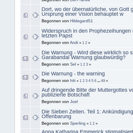
Dort, wo der übernatürliche, von Gott 
Ursprung einer Vision behauptet w
Begonnen von
Hildegard51
Widerspruch in den Prophezeihungen 
letzten Papst
Begonnen von
Andi
«
1
2
»
Die Warnung - Wird diese wirklich so s
Garabandal Warnung glaubwürdig?
Begonnen von
Sel
«
1
2
3
»
Die Warnung - the warning
Begonnen von
hiti
«
1
2
3
4
5
6
...
49
»
Auf dringende Bitte der Muttergottes 
publizierte Botschaft
Begonnen von
Joel
Die Sieben Zeiten. Teil 1: Ankündigun
Offenbarung
Begonnen von
Sperling
«
1
2
»
Anna Katharina Emmerick stigmatisier