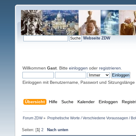
Webseite ZDW
Willkommen
Gast
. Bitte
einloggen
oder
registrieren
.
Einloggen mit Benutzername, Passwort und Sitzungslänge
Übersicht
Hilfe
Suche
Kalender
Einloggen
Registr
Forum ZDW
»
Prophetische Worte / Verschiedene Voraussagen / Bo
Seiten: [
1
]
2
Nach unten