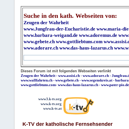
Suche in den kath. Webseiten von:
Zeugen der Wahrheit
www.Jungfrau-der-Eucharistie.de
www.maria-die
www.barbara-weigand.de
www.adoremus.de
www.
www.gebete.ch
www.gottliebtuns.com
www.assisi.
www.adorare.ch
www.das-haus-lazarus.ch
www.wa
Dieses Forum ist mit folgenden Webseiten verlinkt
Zeugen der Wahrheit
-
www.assisi.ch
-
www.adorare.ch
-
Jungfrau.d
www.wallfahrten.ch
-
www.gebete.ch
-
www.segenskreis.at
-
barbara
www.gottliebtuns.com
-
www.das-haus-lazarus.ch
-
www.pater-pio.de
www3.k-tv.org
www.k-tv.org
www.k-tv.at
K-TV der katholische Fernsehsender