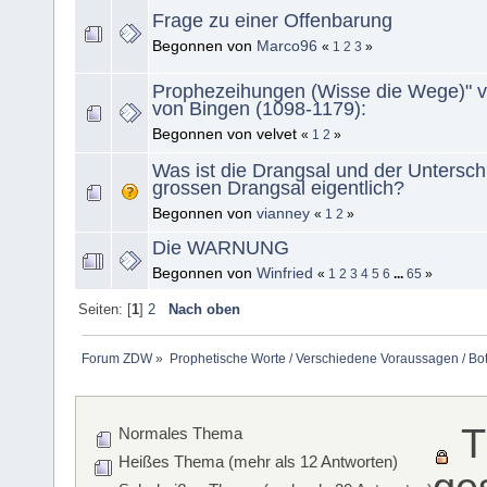
Frage zu einer Offenbarung
Begonnen von
Marco96
«
1
2
3
»
Prophezeihungen (Wisse die Wege)" v
von Bingen (1098-1179):
Begonnen von velvet
«
1
2
»
Was ist die Drangsal und der Untersch
grossen Drangsal eigentlich?
Begonnen von
vianney
«
1
2
»
Die WARNUNG
Begonnen von
Winfried
«
1
2
3
4
5
6
...
65
»
Seiten: [
1
]
2
Nach oben
Forum ZDW
»
Prophetische Worte / Verschiedene Voraussagen / Bo
T
Normales Thema
Heißes Thema (mehr als 12 Antworten)