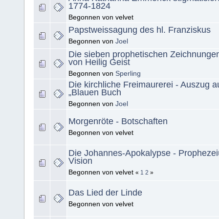
1774-1824
Begonnen von velvet
Papstweissagung des hl. Franziskus
Begonnen von
Joel
Die sieben prophetischen Zeichnungen 
von Heilig Geist
Begonnen von
Sperling
Die kirchliche Freimaurerei - Auszug 
„Blauen Buch
Begonnen von
Joel
Morgenröte - Botschaften
Begonnen von velvet
Die Johannes-Apokalypse - Propheze
Vision
Begonnen von velvet
«
1
2
»
Das Lied der Linde
Begonnen von velvet