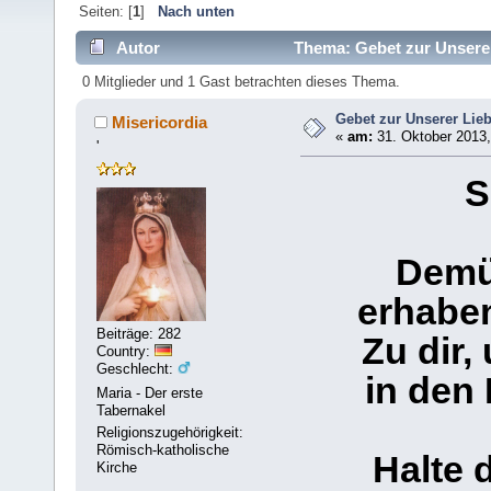
Seiten: [
1
]
Nach unten
Autor
Thema: Gebet zur Unserer
0 Mitglieder und 1 Gast betrachten dieses Thema.
Gebet zur Unserer Lie
Misericordia
«
am:
31. Oktober 2013,
'
S
Demü
erhaben
Beiträge: 282
Zu dir,
Country:
Geschlecht:
in den
Maria - Der erste
Tabernakel
Religionszugehörigkeit:
Römisch-katholische
Halte 
Kirche