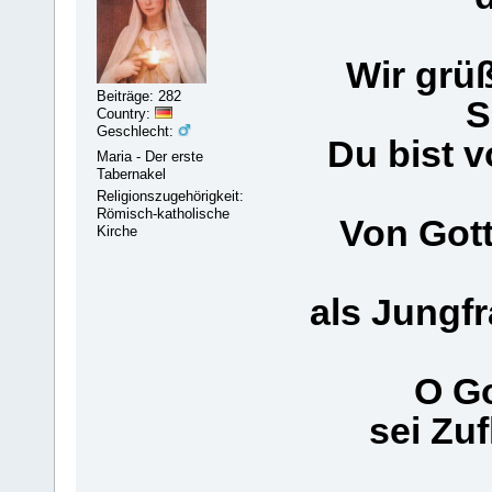
Wir grü
Beiträge: 282
S
Country:
Geschlecht:
Du bist v
Maria - Der erste
Tabernakel
Religionszugehörigkeit:
Römisch-katholische
Von Gott
Kirche
als Jungf
O Go
sei Zuf