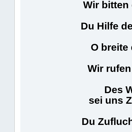
Wir bitten
Du Hilfe d
O breite
Wir rufe
Des W
sei uns Z
Du Zufluch