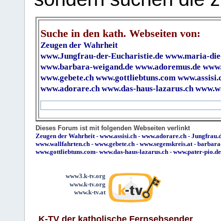
Suche in den kath. Webseiten von:
Zeugen der Wahrheit
www.Jungfrau-der-Eucharistie.de
www.maria-die
www.barbara-weigand.de
www.adoremus.de
www.
www.gebete.ch
www.gottliebtuns.com
www.assisi.
www.adorare.ch
www.das-haus-lazarus.ch
www.wa
Dieses Forum ist mit folgenden Webseiten verlinkt
Zeugen der Wahrheit
-
www.assisi.ch
-
www.adorare.ch
-
Jungfrau.d
www.wallfahrten.ch
-
www.gebete.ch
-
www.segenskreis.at
-
barbara
www.gottliebtuns.com
-
www.das-haus-lazarus.ch
-
www.pater-pio.de
www3.k-tv.org
www.k-tv.org
www.k-tv.at
K-TV der katholische Fernsehsender