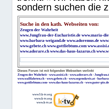
sondern suchen die z
Suche in den kath. Webseiten von:
Zeugen der Wahrheit
www.Jungfrau-der-Eucharistie.de
www.maria-die
www.barbara-weigand.de
www.adoremus.de
www.
www.gebete.ch
www.gottliebtuns.com
www.assisi.
www.adorare.ch
www.das-haus-lazarus.ch
www.wa
Dieses Forum ist mit folgenden Webseiten verlinkt
Zeugen der Wahrheit
-
www.assisi.ch
-
www.adorare.ch
-
Jungfrau.d
www.wallfahrten.ch
-
www.gebete.ch
-
www.segenskreis.at
-
barbara
www.gottliebtuns.com
-
www.das-haus-lazarus.ch
-
www.pater-pio.de
www3.k-tv.org
www.k-tv.org
www.k-tv.at