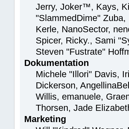
Jerry, Joker™, Kays, Ki
"SlammedDime" Zuba, 
Kerle, NanoSector, nend
Spicer, Ricky., Sami "
Steven "Fustrate" Hoff
Dokumentation
Michele "Illori" Davis, 
Dickerson, AngellinaBel
Willis, emanuele, Gra
Thorsen, Jade Elizabet
Marketing