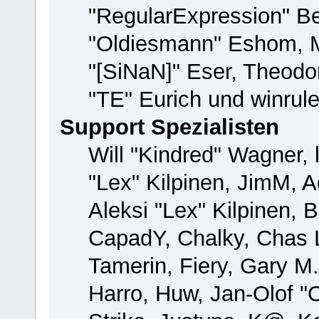
"RegularExpression" B
"Oldiesmann" Eshom, M
"[SiNaN]" Eser, Theodor
"TE" Eurich und winrul
Support Spezialisten
Will "Kindred" Wagner, 
"Lex" Kilpinen, JimM, A
Aleksi "Lex" Kilpinen, 
CapadY, Chalky, Chas 
Tamerin, Fiery, Gary M
Harro, Huw, Jan-Olof "