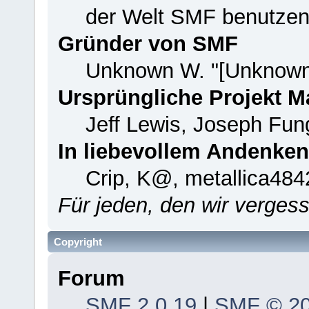
der Welt SMF benutzen
Gründer von SMF
Unknown W. "[Unknown
Ursprüngliche Projekt 
Jeff Lewis, Joseph Fu
In liebevollem Andenken
Crip, K@, metallica484
Für jeden, den wir verge
Copyright
Forum
SMF 2.0.19
|
SMF © 2