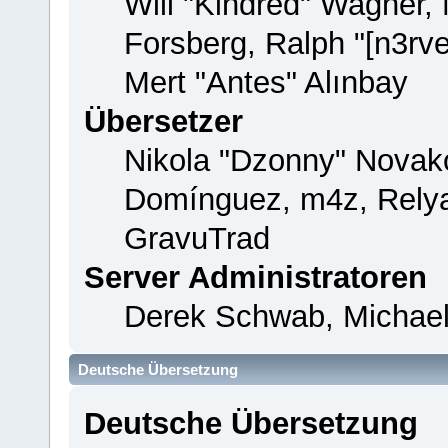
Will "Kindred" Wagner,
Forsberg, Ralph "[n3rv
Mert "Antes" Alınbay
Übersetzer
Nikola "Dzonny" Novako
Domínguez, m4z, Relya
GravuTrad
Server Administratoren
Derek Schwab, Michael
Deutsche Übersetzung
Deutsche Übersetzung