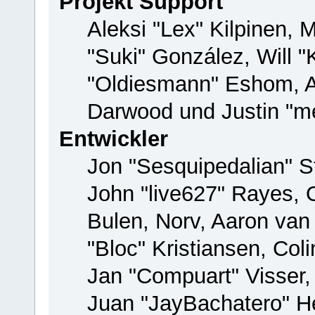
Projekt Support
Aleksi "Lex" Kilpinen, M
"Suki" González, Will 
"Oldiesmann" Eshom, 
Darwood und Justin "me
Entwickler
Jon "Sesquipedalian" St
John "live627" Rayes,
Bulen, Norv, Aaron van
"Bloc" Kristiansen, Co
Jan "Compuart" Visser
Juan "JayBachatero" H