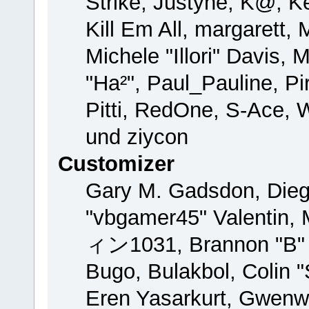
Strike, Justyne, K@, Ke
Kill Em All, margarett,
Michele "Illori" Davis, 
"Ha²", Paul_Pauline, P
Pitti, RedOne, S-Ace,
und ziycon
Customizer
Gary M. Gadsdon, Dieg
"vbgamer45" Valentin, 
ィン1031, Brannon "B" H
Bugo, Bulakbol, Colin 
Eren Yasarkurt, Gwenw