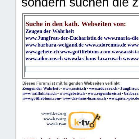
sondern suchen die z
Suche in den kath. Webseiten von:
Zeugen der Wahrheit
www.Jungfrau-der-Eucharistie.de
www.maria-die
www.barbara-weigand.de
www.adoremus.de
www.
www.gebete.ch
www.gottliebtuns.com
www.assisi.
www.adorare.ch
www.das-haus-lazarus.ch
www.wa
Dieses Forum ist mit folgenden Webseiten verlinkt
Zeugen der Wahrheit
-
www.assisi.ch
-
www.adorare.ch
-
Jungfrau.d
www.wallfahrten.ch
-
www.gebete.ch
-
www.segenskreis.at
-
barbara
www.gottliebtuns.com
-
www.das-haus-lazarus.ch
-
www.pater-pio.de
www3.k-tv.org
www.k-tv.org
www.k-tv.at