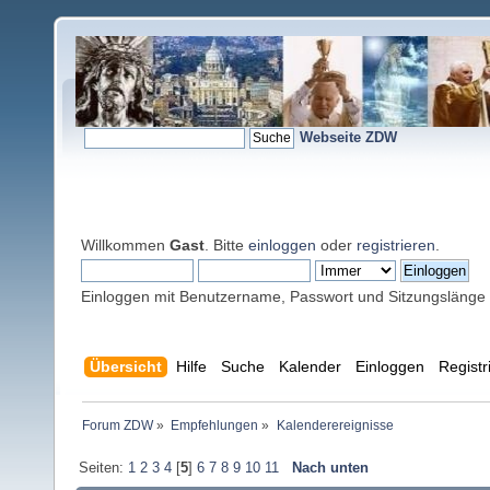
Webseite ZDW
Willkommen
Gast
. Bitte
einloggen
oder
registrieren
.
Einloggen mit Benutzername, Passwort und Sitzungslänge
Übersicht
Hilfe
Suche
Kalender
Einloggen
Registr
Forum ZDW
»
Empfehlungen
»
Kalenderereignisse
Seiten:
1
2
3
4
[
5
]
6
7
8
9
10
11
Nach unten