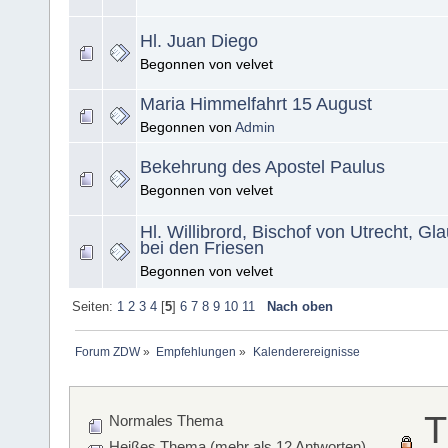
Hl. Juan Diego
Begonnen von velvet
Maria Himmelfahrt 15 August
Begonnen von
Admin
Bekehrung des Apostel Paulus
Begonnen von velvet
Hl. Willibrord, Bischof von Utrecht, G
bei den Friesen
Begonnen von velvet
Seiten:
1
2
3
4
[
5
]
6
7
8
9
10
11
Nach oben
Forum ZDW
»
Empfehlungen
»
Kalenderereignisse
T
Normales Thema
Heißes Thema (mehr als 12 Antworten)