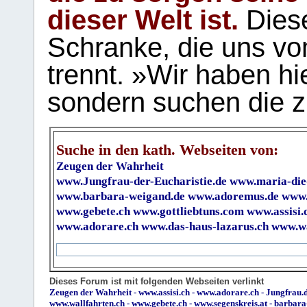
dieser Welt ist.
Diese
Schranke, die uns vo
trennt. »Wir haben hi
sondern suchen die z
Suche in den kath. Webseiten von:
Zeugen der Wahrheit
www.Jungfrau-der-Eucharistie.de
www.maria-die
www.barbara-weigand.de
www.adoremus.de
www.
www.gebete.ch
www.gottliebtuns.com
www.assisi.
www.adorare.ch
www.das-haus-lazarus.ch
www.wa
Dieses Forum ist mit folgenden Webseiten verlinkt
Zeugen der Wahrheit
-
www.assisi.ch
-
www.adorare.ch
-
Jungfrau.d
www.wallfahrten.ch
-
www.gebete.ch
-
www.segenskreis.at
-
barbara