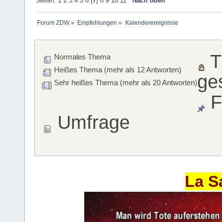
Seiten:
1
2
3
4
5
6
[
7
]
8
9
10
11
Nach oben
Forum ZDW
»
Empfehlungen
»
Kalenderereignisse
T
Normales Thema
Heißes Thema (mehr als 12 Antworten)
ge
Sehr heißes Thema (mehr als 20 Antworten)
F
Umfrage
La S