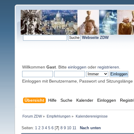
Webseite ZDW
Willkommen
Gast
. Bitte
einloggen
oder
registrieren
.
Einloggen mit Benutzername, Passwort und Sitzungslänge
Übersicht
Hilfe
Suche
Kalender
Einloggen
Registr
Forum ZDW
»
Empfehlungen
»
Kalenderereignisse
Seiten:
1
2
3
4
5
6
[
7
]
8
9
10
11
Nach unten