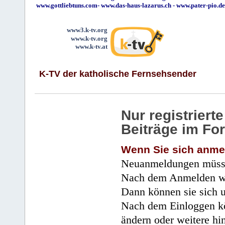
www.gottliebtuns.com
-
www.das-haus-lazarus.ch
-
www.pater-pio.de
www3.k-tv.org
www.k-tv.org
www.k-tv.at
K-TV der katholische Fernsehsender
Nur registrier
Beiträge im Fo
Wenn Sie sich anme
Neuanmeldungen müsse
Nach dem Anmelden wir
Dann können sie sich 
Nach dem Einloggen kö
ändern oder weitere hi