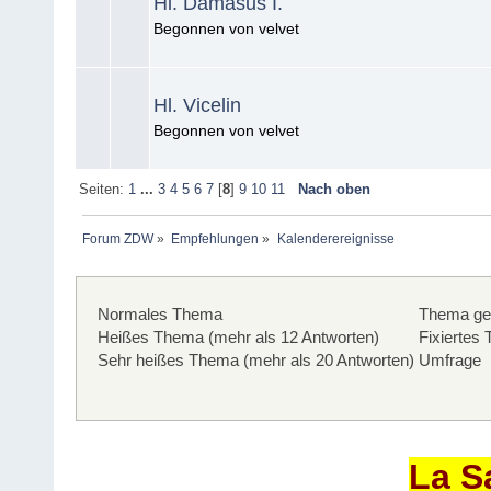
Hl. Damasus I.
Begonnen von velvet
Hl. Vicelin
Begonnen von velvet
Seiten:
1
...
3
4
5
6
7
[
8
]
9
10
11
Nach oben
Forum ZDW
»
Empfehlungen
»
Kalenderereignisse
Normales Thema
Thema ge
Heißes Thema (mehr als 12 Antworten)
Fixiertes
Sehr heißes Thema (mehr als 20 Antworten)
Umfrage
La S