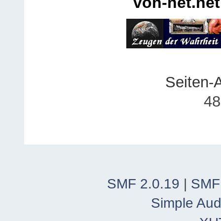
von-net.net
Seiten-
48
SMF 2.0.19
|
SMF
Simple Aud