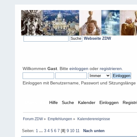
Webseite ZDW
Willkommen
Gast
. Bitte
einloggen
oder
registrieren
.
Einloggen mit Benutzername, Passwort und Sitzungslänge
Übersicht
Hilfe
Suche
Kalender
Einloggen
Registr
Forum ZDW
»
Empfehlungen
»
Kalenderereignisse
Seiten:
1
...
3
4
5
6
7
[
8
]
9
10
11
Nach unten