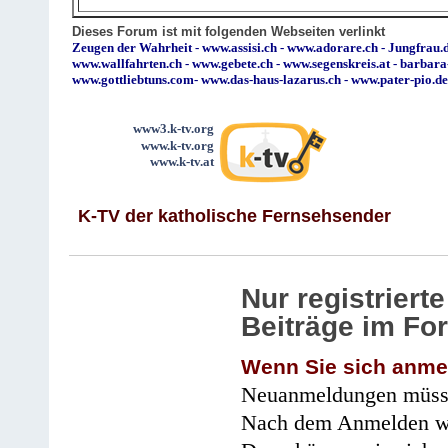
Dieses Forum ist mit folgenden Webseiten verlinkt
Zeugen der Wahrheit
-
www.assisi.ch
-
www.adorare.ch
-
Jungfrau.d
www.wallfahrten.ch
-
www.gebete.ch
-
www.segenskreis.at
-
barbara
www.gottliebtuns.com
-
www.das-haus-lazarus.ch
-
www.pater-pio.de
www3.k-tv.org
www.k-tv.org
www.k-tv.at
K-TV der katholische Fernsehsender
Nur registrier
Beiträge im Fo
Wenn Sie sich anme
Neuanmeldungen müsse
Nach dem Anmelden wir