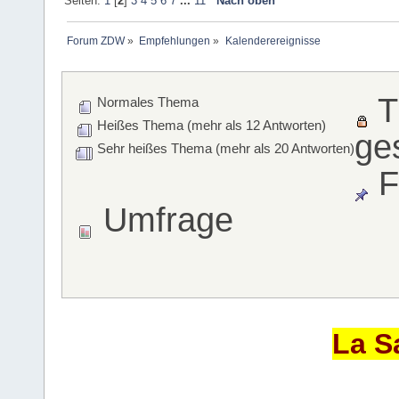
Seiten:
1
[
2
]
3
4
5
6
7
...
11
Nach oben
Forum ZDW
»
Empfehlungen
»
Kalenderereignisse
T
Normales Thema
Heißes Thema (mehr als 12 Antworten)
ge
Sehr heißes Thema (mehr als 20 Antworten)
F
Umfrage
La S