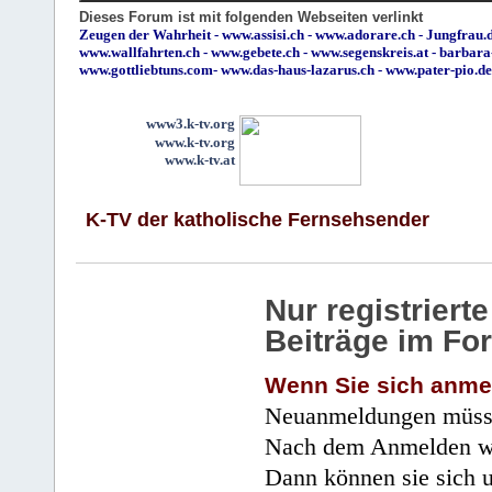
Dieses Forum ist mit folgenden Webseiten verlinkt
Zeugen der Wahrheit
-
www.assisi.ch
-
www.adorare.ch
-
Jungfrau.d
www.wallfahrten.ch
-
www.gebete.ch
-
www.segenskreis.at
-
barbara
www.gottliebtuns.com
-
www.das-haus-lazarus.ch
-
www.pater-pio.de
www3.k-tv.org
www.k-tv.org
www.k-tv.at
K-TV der katholische Fernsehsender
Nur registrier
Beiträge im Fo
Wenn Sie sich anme
Neuanmeldungen müsse
Nach dem Anmelden wir
Dann können sie sich 