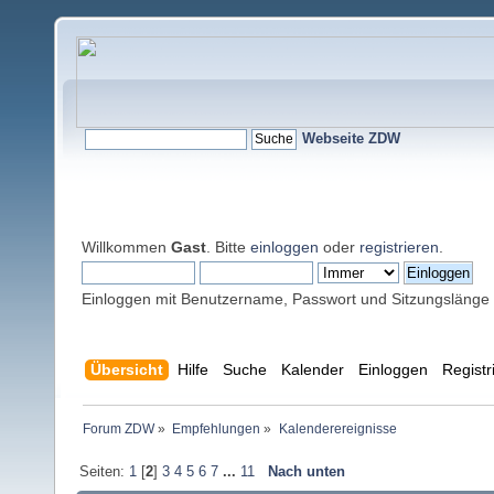
Webseite ZDW
Willkommen
Gast
. Bitte
einloggen
oder
registrieren
.
Einloggen mit Benutzername, Passwort und Sitzungslänge
Übersicht
Hilfe
Suche
Kalender
Einloggen
Registr
Forum ZDW
»
Empfehlungen
»
Kalenderereignisse
Seiten:
1
[
2
]
3
4
5
6
7
...
11
Nach unten