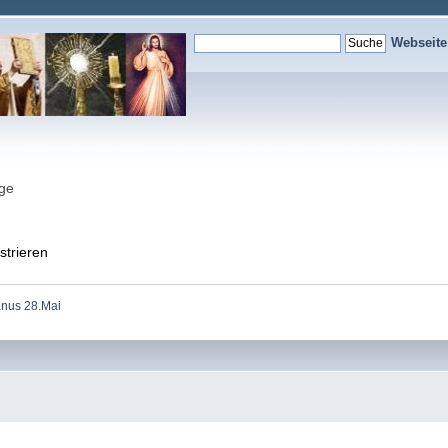
Webseit
nge
strieren
anus 28.Mai