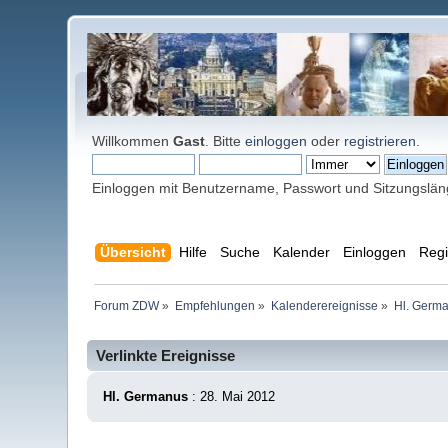
Willkommen
Gast
. Bitte
einloggen
oder
registrieren
.
Einloggen mit Benutzername, Passwort und Sitzungslä
Übersicht
Hilfe
Suche
Kalender
Einloggen
Regi
Forum ZDW
»
Empfehlungen
»
Kalenderereignisse
»
Hl. Germ
Verlinkte Ereignisse
Hl. Germanus
: 28. Mai 2012