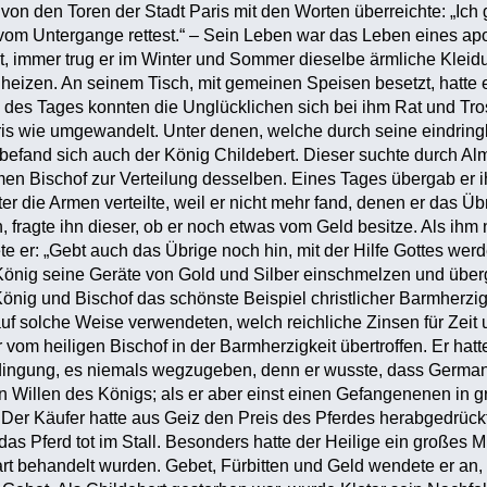
von den Toren der Stadt Paris mit den Worten überreichte: „Ich 
om Untergange rettest.“ – Sein Leben war das Leben eines apo
 immer trug er im Winter und Sommer dieselbe ärmliche Kleidun
t heizen. An seinem Tisch, mit gemeinen Speisen besetzt, hatte
 des Tages konnten die Unglücklichen sich bei ihm Rat und Trost
ris wie umgewandelt. Unter denen, welche durch seine eindrin
 befand sich auch der König Childebert. Dieser suchte durch A
en Bischof zur Verteilung desselben. Eines Tages übergab e
ter die Armen verteilte, weil er nicht mehr fand, denen er das Ü
 fragte ihn dieser, ob er noch etwas vom Geld besitze. Als ihm 
te er: „Gebt auch das Übrige noch hin, mit der Hilfe Gottes we
 König seine Geräte von Gold und Silber einschmelzen und übe
önig und Bischof das schönste Beispiel christlicher Barmherzig
uf solche Weise verwendeten, welch reichliche Zinsen für Zeit 
 vom heiligen Bischof in der Barmherzigkeit übertroffen. Er ha
dingung, es niemals wegzugeben, denn er wusste, dass Germanu
en Willen des Königs; als er aber einst einen Gefangenenen in gr
er Käufer hatte aus Geiz den Preis des Pferdes herabgedrückt,
as Pferd tot im Stall. Besonders hatte der Heilige ein großes M
art behandelt wurden. Gebet, Fürbitten und Geld wendete er an, 