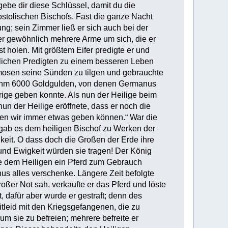
gebe dir diese Schlüssel, damit du die
stolischen Bischofs. Fast die ganze Nacht
g; sein Zimmer ließ er sich auch bei der
 er gewöhnlich mehrere Arme um sich, die er
 holen. Mit größtem Eifer predigte er und
glichen Predigten zu einem besseren Leben
lmosen seine Sünden zu tilgen und gebrauchte
r ihm 6000 Goldgulden, von denen Germanus
brige geben konnte. Als nun der Heilige beim
nun der Heilige eröffnete, dass er noch die
rden wir immer etwas geben können.“ War die
rgab es dem heiligen Bischof zu Werken der
keit. O dass doch die Großen der Erde ihre
und Ewigkeit würden sie tragen! Der König
tte dem Heiligen ein Pferd zum Gebrauch
s alles verschenke. Längere Zeit befolgte
oßer Not sah, verkaufte er das Pferd und löste
 dafür aber wurde er gestraft; denn des
itleid mit den Kriegsgefangenen, die zu
um sie zu befreien; mehrere befreite er