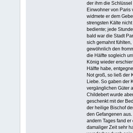
der ihm die Schlüssel 
Einwohner von Paris v
widmete er dem Gebet,
strengsten Kälte nich
bediente; jede Stunde
bald war die Stadt Pa
sich gemahnt fühlten,
gewöhnlich den fromm
die Hälfte sogleich un
König wieder erschien,
Hälfte habe, entgegne
Not groß, so ließ der
Liebe. So gaben der K
vergänglichen Güter a
Childebert wurde aber
geschenkt mit der Be
der heilige Bischof d
den Gefangenen aus. D
andern Tages fand er d
damaliger Zeit sehr h