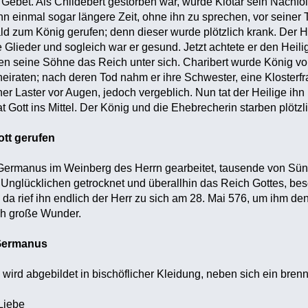
Gebet. Als Childebert gestorben war, wurde Klotar sein Nachfo
 ihn einmal sogar längere Zeit, ohne ihn zu sprechen, vor seine
d zum König gerufen; denn dieser wurde plötzlich krank. Der 
e Glieder und sogleich war er gesund. Jetzt achtete er den Heil
en seine Söhne das Reich unter sich. Charibert wurde König vo
aten; nach deren Tod nahm er ihre Schwester, eine Klosterfra
er Laster vor Augen, jedoch vergeblich. Nun tat der Heilige ih
at Gott ins Mittel. Der König und die Ehebrecherin starben plötz
tt gerufen
e Germanus im Weinberg des Herrn gearbeitet, tausende von Sün
Unglücklichen getrocknet und überallhin das Reich Gottes, bes
 da rief ihn endlich der Herr zu sich am 28. Mai 576, um ihm d
rch große Wunder.
 Germanus
wird abgebildet in bischöflicher Kleidung, neben sich ein bre
Liebe