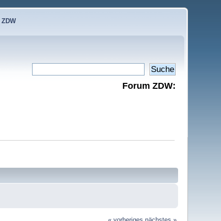
e ZDW
Forum ZDW:
« vorheriges
nächstes »