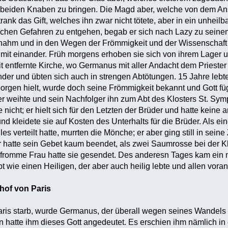
 beiden Knaben zu bringen. Die Magd aber, welche von dem Ans
trank das Gift, welches ihn zwar nicht tötete, aber in ein unhe
ichen Gefahren zu entgehen, begab er sich nach Lazy zu seinem 
ufnahm und in den Wegen der Frömmigkeit und der Wissenschaft s
 mit einander. Früh morgens erhoben sie sich von ihrem Lager u
it entfernte Kirche, wo Germanus mit aller Andacht dem Priester
ander und übten sich auch in strengen Abtötungen. 15 Jahre le
orgen hielt, wurde doch seine Frömmigkeit bekannt und Gott füg
er weihte und sein Nachfolger ihn zum Abt des Klosters St. Sy
nicht; er hielt sich für den Letzten der Brüder und hatte keine
nd kleidete sie auf Kosten des Unterhalts für die Brüder. Als ei
es verteilt hatte, murrten die Mönche; er aber ging still in seine
er hatte sein Gebet kaum beendet, als zwei Saumrosse bei der Kl
fromme Frau hatte sie gesendet. Des anderesn Tages kam ein n
t wie einen Heiligen, der aber auch heilig lebte und allen voran
hof von Paris
aris starb, wurde Germanus, der überall wegen seines Wandels 
n hatte ihm dieses Gott angedeutet. Es erschien ihm nämlich in