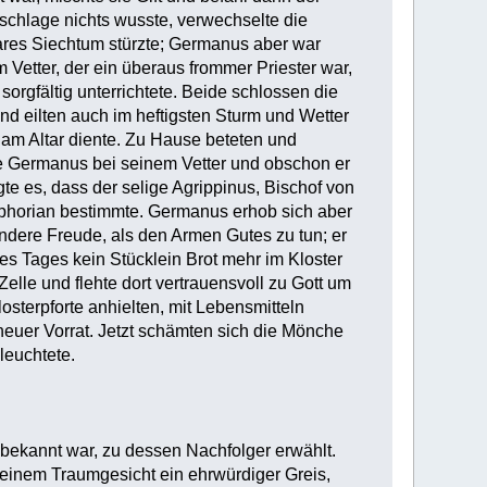
chlage nichts wusste, verwechselte die
ilbares Siechtum stürzte; Germanus aber war
Vetter, der ein überaus frommer Priester war,
orgfältig unterrichtete. Beide schlossen die
nd eilten auch im heftigsten Sturm und Wetter
 am Altar diente. Zu Hause beteten und
bte Germanus bei seinem Vetter und obschon er
te es, dass der selige Agrippinus, Bischof von
mphorian bestimmte. Germanus erhob sich aber
 andere Freude, als den Armen Gutes zu tun; er
nes Tages kein Stücklein Brot mehr im Kloster
 Zelle und flehte dort vertrauensvoll zu Gott um
osterpforte anhielten, mit Lebensmitteln
euer Vorrat. Jetzt schämten sich die Mönche
leuchtete.
bekannt war, zu dessen Nachfolger erwählt.
 einem Traumgesicht ein ehrwürdiger Greis,