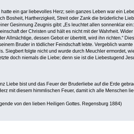
hatte ein gar liebevolles Herz; sein ganzes Leben war ein Leben
h Bosheit, Hartherzigkeit, Streit oder Zank die brüderliche Lieb
iner Gesinnung Zeugnis gibt: „Es leuchtet allen sonnenklar ein:
einschaft der Christen und hält es nicht mit der Wahrheit. Wide
der Allmächtige, dessen Gebot er übertritt, wird ihn richten.“ Di
 seinem Bruder in tödlicher Feindschaft lebte. Vergeblich warnt
s. Siegbert folgte nicht und wurde durch Meuchler ermordet, wie
letzte doch niemals die Liebe; denn sie ist die Liebestugend Je
nz Liebe bist und das Feuer der Bruderliebe auf die Erde gebrac
erz mit diesem himmlischen Feuer, damit ich alle Menschen lie
egende von den lieben Heiligen Gottes. Regensburg 1884)