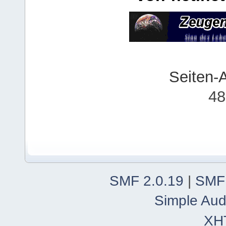
Seiten-
48
SMF 2.0.19
|
SMF
Simple Aud
XH