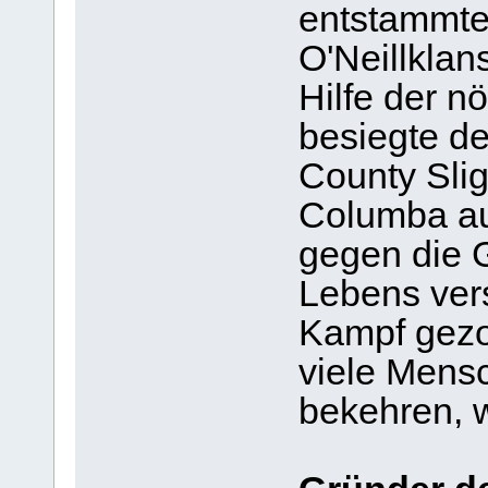
entstammte
O'Neillklan
Hilfe der n
besiegte d
County Slig
Columba aus
gegen die 
Lebens ver
Kampf gezog
viele Mens
bekehren, w