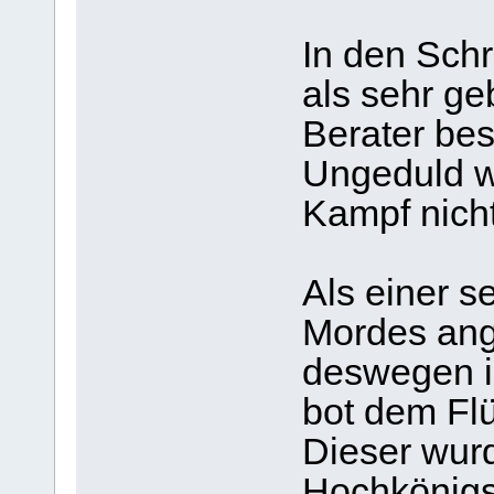
In den Schr
als sehr ge
Berater bes
Ungeduld wa
Kampf nich
Als einer s
Mordes ange
deswegen i
bot dem Flü
Dieser wur
Hochkönigs