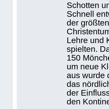
Schotten u
Schnell ent
der größten
Christentum
Lehre und K
spielten. D
150 Mönche
um neue Kl
aus wurde d
das nördlic
der Einflus
den Kontine