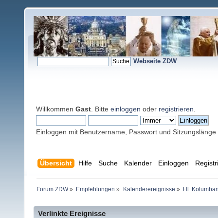
Webseite ZDW
Willkommen
Gast
. Bitte
einloggen
oder
registrieren
.
Einloggen mit Benutzername, Passwort und Sitzungslänge
Übersicht
Hilfe
Suche
Kalender
Einloggen
Registr
Forum ZDW
»
Empfehlungen
»
Kalenderereignisse
»
Hl. Kolumban 
Verlinkte Ereignisse