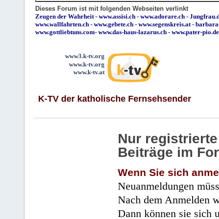
Dieses Forum ist mit folgenden Webseiten verlinkt
Zeugen der Wahrheit
-
www.assisi.ch
-
www.adorare.ch
-
Jungfrau.d
www.wallfahrten.ch
-
www.gebete.ch
-
www.segenskreis.at
-
barbara
www.gottliebtuns.com
-
www.das-haus-lazarus.ch
-
www.pater-pio.de
www3.k-tv.org
www.k-tv.org
www.k-tv.at
K-TV der katholische Fernsehsender
Nur registrier
Beiträge im Fo
Wenn Sie sich anme
Neuanmeldungen müsse
Nach dem Anmelden wir
Dann können sie sich 