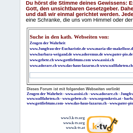
Du hörst die Stimme deines Gewissens: Es 
Gott, den unsichtbaren Gesetzgeber. Daher
und daß wir einmal gerichtet werden. Jeder
eine Schranke, die uns vom Himmel oder der H
Suche in den kath. Webseiten von:
Zeugen der Wahrheit
www.Jungfrau-der-Eucharistie.de
www.maria-die-makellose.d
www.barbara-weigand.de
www.adoremus.de
www.pater-pio.de
www.gebete.ch
www.gottliebtuns.com
www.assisi.ch
www.adorare.ch
www.das-haus-lazarus.ch
www.wallfahrten.ch
Dieses Forum ist mit folgenden Webseiten verlinkt
Zeugen der Wahrheit
-
www.assisi.ch
-
www.adorare.ch
-
Jungfra
www.wallfahrten.ch
-
www.gebete.ch
-
www.segenskreis.at
-
barb
www.gottliebtuns.com
-
www.das-haus-lazarus.ch
-
www.pater-pi
www3.k-tv.org
www.k-tv.org
www.k-tv.at