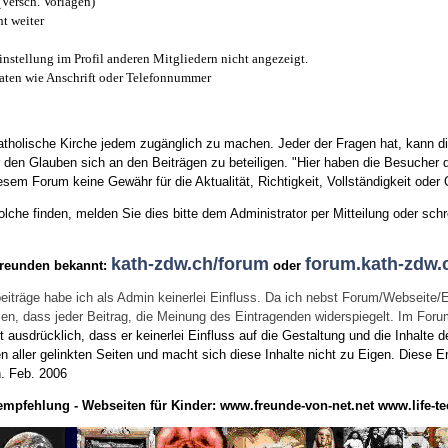
(Versch. Vorlagen)
t weiter
instellung im Profil anderen Mitgliedern nicht angezeigt.
aten wie Anschrift oder Telefonnummer
tholische Kirche jedem zugänglich zu machen. Jeder der Fragen hat, kann di
den Glauben sich an den Beiträgen zu beteiligen. "Hier haben die Besucher d
sem Forum keine Gewähr für die Aktualität, Richtigkeit, Vollständigkeit oder Q
he finden, melden Sie dies bitte dem Administrator per Mitteilung oder schr
kath-zdw.ch/forum
forum.kath-zdw.
Freunden bekannt:
oder
eiträge habe ich als Admin keinerlei Einfluss. Da ich nebst Forum/Webseite/
wissen, dass jeder Beitrag, die Meinung des Eintragenden widerspiegelt. Im Fo
usdrücklich, dass er keinerlei Einfluss auf die Gestaltung und die Inhalte d
en aller gelinkten Seiten und macht sich diese Inhalte nicht zu Eigen.
Diese Er
n.
Feb. 2006
empfehlung - Webseiten für Kinder:
www.freunde-von-net.net
www.life-te