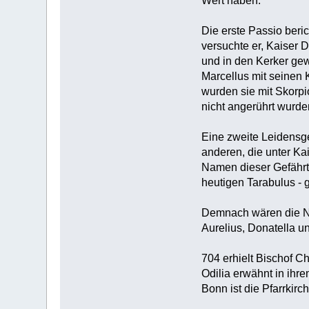
Wert haben.
Die erste Passio beri
versuchte er, Kaiser D
und in den Kerker gew
Marcellus mit seinen
wurden sie mit Skorpi
nicht angerührt wurde
Eine zweite Leidensge
anderen, die unter Ka
Namen dieser Gefährte
heutigen Tarabulus - 
Demnach wären die Na
Aurelius, Donatella u
704 erhielt Bischof C
Odilia erwähnt in ihr
Bonn ist die Pfarrkirc