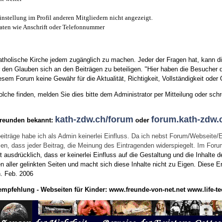
instellung im Profil anderen Mitgliedern nicht angezeigt.
aten wie Anschrift oder Telefonnummer
tholische Kirche jedem zugänglich zu machen. Jeder der Fragen hat, kann di
den Glauben sich an den Beiträgen zu beteiligen. "Hier haben die Besucher d
sem Forum keine Gewähr für die Aktualität, Richtigkeit, Vollständigkeit oder Q
he finden, melden Sie dies bitte dem Administrator per Mitteilung oder schr
kath-zdw.ch/forum
forum.kath-zdw.
Freunden bekannt:
oder
eiträge habe ich als Admin keinerlei Einfluss. Da ich nebst Forum/Webseite/
wissen, dass jeder Beitrag, die Meinung des Eintragenden widerspiegelt. Im Fo
usdrücklich, dass er keinerlei Einfluss auf die Gestaltung und die Inhalte d
en aller gelinkten Seiten und macht sich diese Inhalte nicht zu Eigen.
Diese Er
n.
Feb. 2006
empfehlung - Webseiten für Kinder:
www.freunde-von-net.net
www.life-te