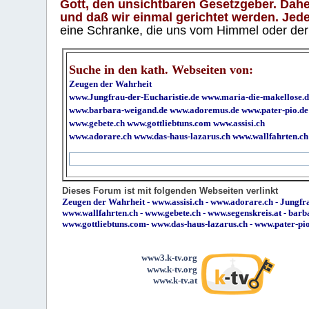
Gott, den unsichtbaren Gesetzgeber. Daher
und daß wir einmal gerichtet werden. Jeder
eine Schranke, die uns vom Himmel oder der H
Suche in den kath. Webseiten von:
Zeugen der Wahrheit
www.Jungfrau-der-Eucharistie.de
www.maria-die-makellose.d
www.barbara-weigand.de
www.adoremus.de
www.pater-pio.de
www.gebete.ch
www.gottliebtuns.com
www.assisi.ch
www.adorare.ch
www.das-haus-lazarus.ch
www.wallfahrten.ch
Dieses Forum ist mit folgenden Webseiten verlinkt
Zeugen der Wahrheit
-
www.assisi.ch
-
www.adorare.ch
-
Jungfra
www.wallfahrten.ch
-
www.gebete.ch
-
www.segenskreis.at
-
barb
www.gottliebtuns.com
-
www.das-haus-lazarus.ch
-
www.pater-pi
www3.k-tv.org
www.k-tv.org
www.k-tv.at