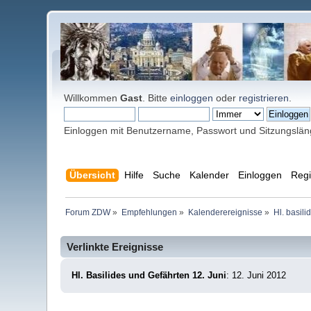
Willkommen
Gast
. Bitte
einloggen
oder
registrieren
.
Einloggen mit Benutzername, Passwort und Sitzungslä
Übersicht
Hilfe
Suche
Kalender
Einloggen
Regi
Forum ZDW
»
Empfehlungen
»
Kalenderereignisse
»
Hl. basili
Verlinkte Ereignisse
Hl. Basilides und Gefährten 12. Juni
: 12. Juni 2012