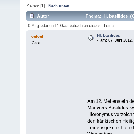
Seiten: [
1
]
Nach unten
Autor
Thema: Hl. basilides (
0 Mitglieder und 1 Gast betrachten dieses Thema.
Hl. basilides
velvet
«
am:
07. Juni 2012,
Gast
Am 12. Meilenstein de
Märtyrers Basilides, 
Hieronymus verzeichne
den fränkischen Heili
Leidensgeschichten de