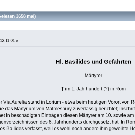
Gelesen 3658 mal)
 12:11:01 »
Hl. Basilides und Gefährten
Märtyrer
† im 1. Jahrhundert (?) in Rom
r Via Aurelia stand in Lorium - etwa beim heutigen Vorort von 
wie das Martyrium von Malmesbury zuverlässig berichtet; Inschri
t in beschädigten Einträgen diesen Märtyrer am 10. sowie am 1
genverzeichnissen des 8. Jahrhunderts durchgesetzt hat. In R
s Bailides verfasst, weil es wohl noch andere ihm geweihte Hei