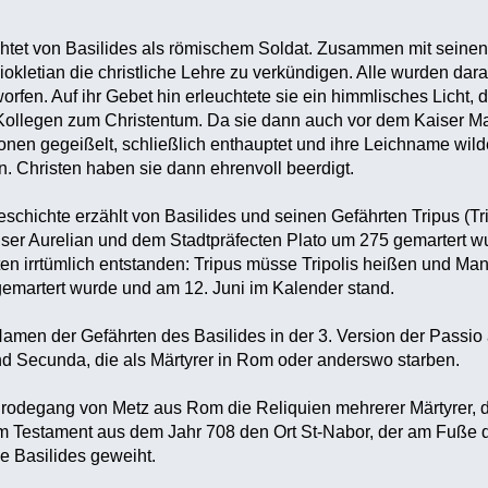
chtet von Basilides als römischem Soldat. Zusammen mit seine
iokletian die christliche Lehre zu verkündigen. Alle wurden dara
orfen. Auf ihr Gebet hin erleuchtete sie ein himmlisches Licht, 
 Kollegen zum Christentum. Da sie dann auch vor dem Kaiser M
onen gegeißelt, schließlich enthauptet und ihre Leichname wil
n. Christen haben sie dann ehrenvoll beerdigt.
schichte erzählt von Basilides und seinen Gefährten Tripus (T
iser Aurelian und dem Stadtpräfecten Plato um 275 gemartert w
n irrtümlich entstanden: Tripus müsse Tripolis heißen und Mand
gemartert wurde und am 12. Juni im Kalender stand.
men der Gefährten des Basilides in der 3. Version der Passio
nd Secunda, die als Märtyrer in Rom oder anderswo starben.
hrodegang von Metz aus Rom die Reliquien mehrerer Märtyrer, 
em Testament aus dem Jahr 708 den Ort St-Nabor, der am Fuße d
he Basilides geweiht.