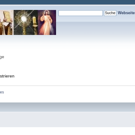
Webseit
nge
strieren
des