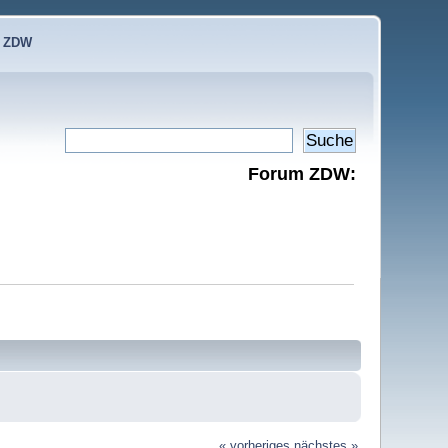
e ZDW
Forum ZDW:
« vorheriges
nächstes »