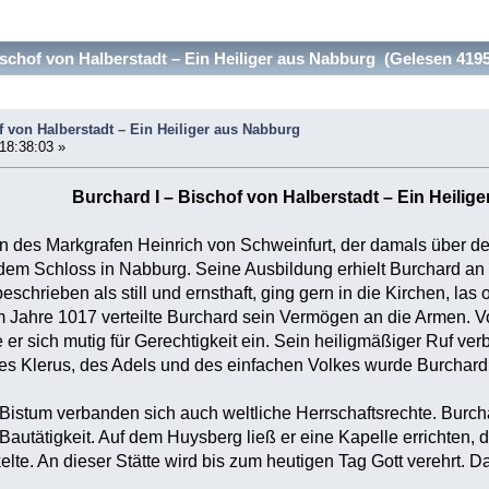
schof von Halberstadt – Ein Heiliger aus Nabburg (Gelesen 4195
f von Halberstadt – Ein Heiliger aus Nabburg
 18:38:03 »
Burchard I – Bischof von Halberstadt – Ein Heilig
n des Markgrafen Heinrich von Schweinfurt, der damals über d
 dem Schloss in Nabburg. Seine Ausbildung erhielt Burchard an
schrieben als still und ernsthaft, ging gern in die Kirchen, las 
 Jahre 1017 verteilte Burchard sein Vermögen an die Armen. V
 er sich mutig für Gerechtigkeit ein. Sein heiligmäßiger Ruf ver
s Klerus, des Adels und des einfachen Volkes wurde Burchard
ernannt.
Bistum verbanden sich auch weltliche Herrschaftsrechte. Burch
Bautätigkeit. Auf dem Huysberg ließ er eine Kapelle errichten, d
elte. An dieser Stätte wird bis zum heutigen Tag Gott verehrt. 