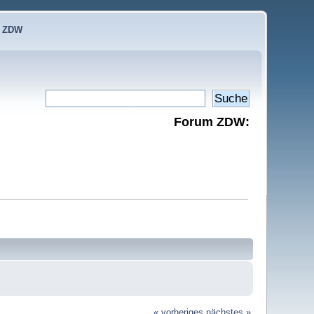
e ZDW
Forum ZDW:
« vorheriges
nächstes »