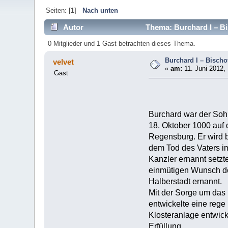
Seiten: [
1
]
Nach unten
Autor
Thema: Burchard I – Bi
0 Mitglieder und 1 Gast betrachten dieses Thema.
Burchard I – Bischo
velvet
«
am:
11. Juni 2012,
Gast
Burchard war der Soh
18. Oktober 1000 auf
Regensburg. Er wird be
dem Tod des Vaters im
Kanzler ernannt setzte
einmütigen Wunsch de
Halberstadt 
Mit der Sorge um das 
entwickelte eine rege 
Klosteranlage entwick
Erfüllung.