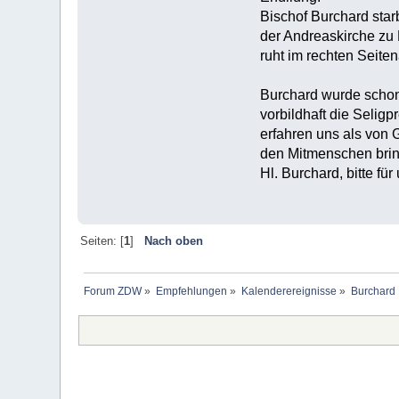
Bischof Burchard star
der Andreaskirche zu 
ruht im rechten Seiten
Burchard wurde schon 
vorbildhaft die Seligp
erfahren uns als von
den Mitmenschen bring
Hl. Burchard, bitte für
Seiten: [
1
]
Nach oben
Forum ZDW
»
Empfehlungen
»
Kalenderereignisse
»
Burchard 