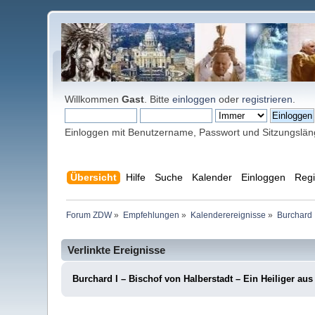
Willkommen
Gast
. Bitte
einloggen
oder
registrieren
.
Einloggen mit Benutzername, Passwort und Sitzungslä
Übersicht
Hilfe
Suche
Kalender
Einloggen
Regi
Forum ZDW
»
Empfehlungen
»
Kalenderereignisse
»
Burchard 
Verlinkte Ereignisse
Burchard I – Bischof von Halberstadt – Ein Heiliger au