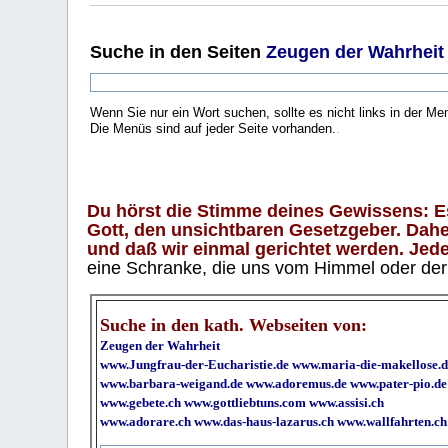
Suche
in den Seiten
Zeugen der Wahrheit
Wenn Sie nur ein Wort suchen, sollte es nicht links in der Me
Die Menüs sind auf jeder Seite vorhanden.
.
Du hörst die Stimme deines Gewissens: Es 
Gott, den unsichtbaren Gesetzgeber. Daher
und daß wir einmal gerichtet werden. Jeder
eine Schranke, die uns vom Himmel oder der H
Suche in den kath. Webseiten von:
Zeugen der Wahrheit
www.Jungfrau-der-Eucharistie.de
www.maria-die-makellose.d
www.barbara-weigand.de
www.adoremus.de
www.pater-pio.de
www.gebete.ch
www.gottliebtuns.com
www.assisi.ch
www.adorare.ch
www.das-haus-lazarus.ch
www.wallfahrten.ch