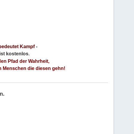
bedeutet Kampf
-
 ist kostenlos
.
den Pfad der Wahrheit,
an Menschen die diesen gehn!
n.