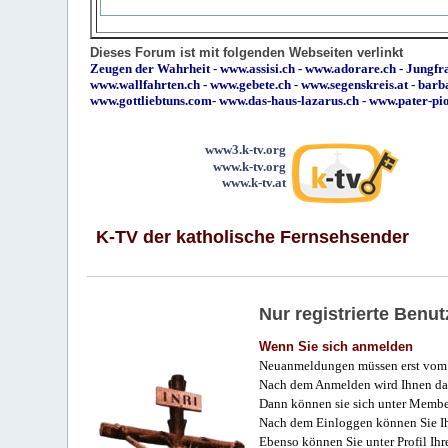
Dieses Forum ist mit folgenden Webseiten verlinkt
Zeugen der Wahrheit
-
www.assisi.ch
-
www.adorare.ch
-
Jungfra
www.wallfahrten.ch
-
www.gebete.ch
-
www.segenskreis.at
-
barb
www.gottliebtuns.com
-
www.das-haus-lazarus.ch
-
www.pater-pi
www3.k-tv.org
www.k-tv.org
www.k-tv.at
K-TV der katholische Fernsehsender
Nur registrierte Ben
Wenn Sie sich anmelden
Neuanmeldungen müssen erst vom 
Nach dem Anmelden wird Ihnen das
Dann können sie sich unter Membe
Nach dem Einloggen können Sie Ihr
Ebenso können Sie unter Profil Ihr