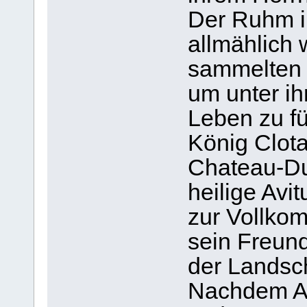
Der Ruhm ih
allmählich 
sammelten 
um unter ih
Leben zu f
König Clota
Chateau-Du
heilige Avi
zur Vollkom
sein Freund
der Landsch
Nachdem Av