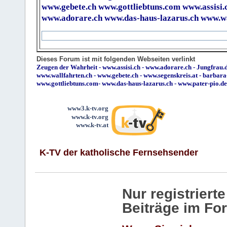
www.gebete.ch
www.gottliebtuns.com
www.assisi.
www.adorare.ch
www.das-haus-lazarus.ch
www.wa
Dieses Forum ist mit folgenden Webseiten verlinkt
Zeugen der Wahrheit
-
www.assisi.ch
-
www.adorare.ch
-
Jungfrau.d
www.wallfahrten.ch
-
www.gebete.ch
-
www.segenskreis.at
-
barbara
www.gottliebtuns.com
-
www.das-haus-lazarus.ch
-
www.pater-pio.de
www3.k-tv.org
www.k-tv.org
www.k-tv.at
K-TV der katholische Fernsehsender
Nur registrier
Beiträge im Fo