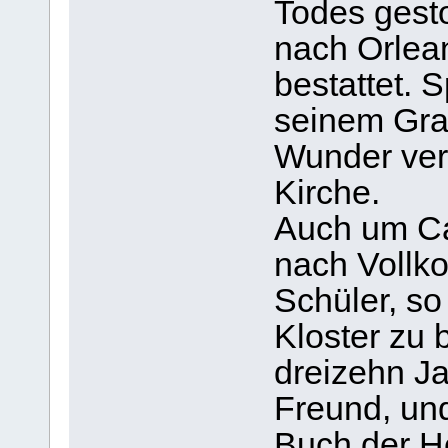
Todes gest
nach Orlean
bestattet. 
seinem Grab
Wunder verh
Kirche.
Auch um Ca
nach Vollk
Schüler, so
Kloster zu 
dreizehn J
Freund, un
Buch der He