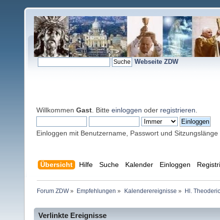
Webseite ZDW
Willkommen
Gast
. Bitte
einloggen
oder
registrieren
.
Einloggen mit Benutzername, Passwort und Sitzungslänge
Übersicht
Hilfe
Suche
Kalender
Einloggen
Registr
Forum ZDW
»
Empfehlungen
»
Kalenderereignisse
»
Hl. Theoderi
Verlinkte Ereignisse