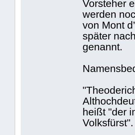
Vorsteher e
werden noch
von Mont d’
später nach
genannt.
Namensbed
"Theoderic
Althochdeu
heißt "der 
Volksfürst".