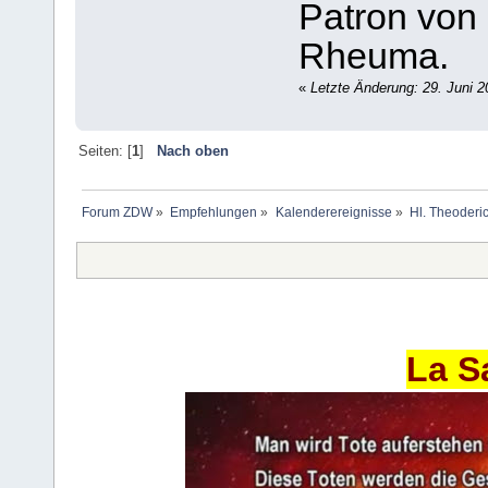
Patron von
Rheuma.
«
Letzte Änderung: 29. Juni 2
Seiten: [
1
]
Nach oben
Forum ZDW
»
Empfehlungen
»
Kalenderereignisse
»
Hl. Theoderi
La S