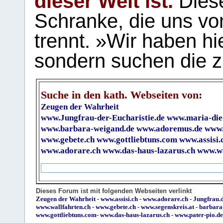
dieser Welt ist.
Diese
Schranke, die uns vo
trennt. »Wir haben hi
sondern suchen die z
Suche in den kath. Webseiten von:
Zeugen der Wahrheit
www.Jungfrau-der-Eucharistie.de
www.maria-die
www.barbara-weigand.de
www.adoremus.de
www.
www.gebete.ch
www.gottliebtuns.com
www.assisi.
www.adorare.ch
www.das-haus-lazarus.ch
www.wa
Dieses Forum ist mit folgenden Webseiten verlinkt
Zeugen der Wahrheit
-
www.assisi.ch
-
www.adorare.ch
-
Jungfrau.d
www.wallfahrten.ch
-
www.gebete.ch
-
www.segenskreis.at
-
barbara
www.gottliebtuns.com
-
www.das-haus-lazarus.ch
-
www.pater-pio.de