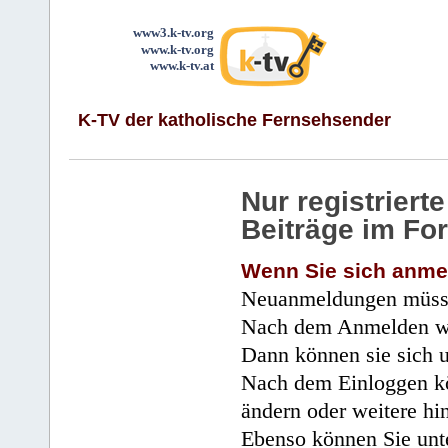
www3.k-tv.org
www.k-tv.org
www.k-tv.at
K-TV der katholische Fernsehsender
Nur registrier
Beiträge im Fo
Wenn Sie sich anme
Neuanmeldungen müsse
Nach dem Anmelden wir
Dann können sie sich 
Nach dem Einloggen kö
ändern oder weitere hi
Ebenso können Sie unte