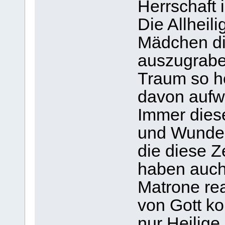
Herrschaft 
Die Allheil
Mädchen di
auszugrabe
Traum so h
davon aufw
Immer dies
und Wunder
die diese Z
haben auch 
Matrone rea
von Gott k
nur Heilige