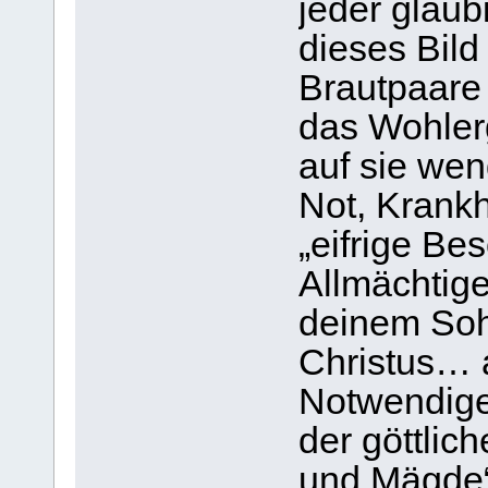
jeder gläu
dieses Bild
Brautpaare 
das Wohler
auf sie wen
Not, Krankh
„eifrige Be
Allmächtige
deinem Soh
Christus… 
Notwendige 
der göttlic
und Mägde“