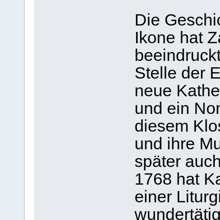
Die Geschi
Ikone hat Z
beeindruckt
Stelle der 
neue Kathed
und ein No
diesem Klo
und ihre M
später auch
1768 hat Ka
einer Liturg
wundertätig