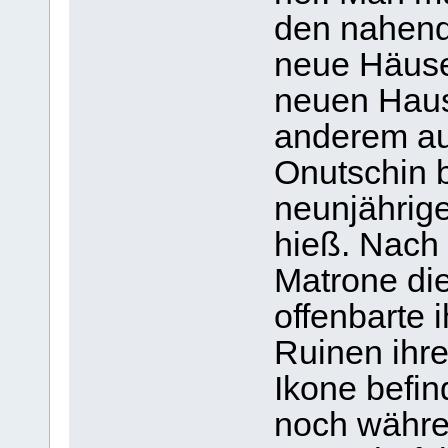
den nahend
neue Häuse
neuen Haus
anderem au
Onutschin b
neunjährig
hieß. Nach
Matrone di
offenbarte i
Ruinen ihr
Ikone befin
noch währe