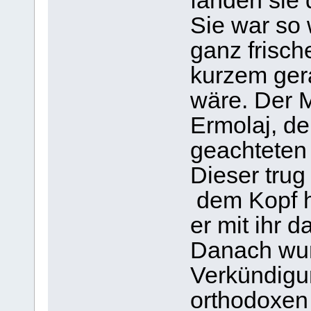
fanden sie 
Sie war so
ganz frisch
kurzem ger
wäre. Der M
Еrmolaj, de
geachteten 
Dieser trug
dem Kopf h
er mit ihr 
Danach wur
Verkündigu
orthodoxen 