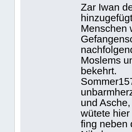
Zar Iwan d
hinzugefügt
Menschen w
Gefangensch
nachfolgen
Moslems un
bekehrt.
Sommer1579
unbarmherz
und Asche,
wütete hier
fing neben 