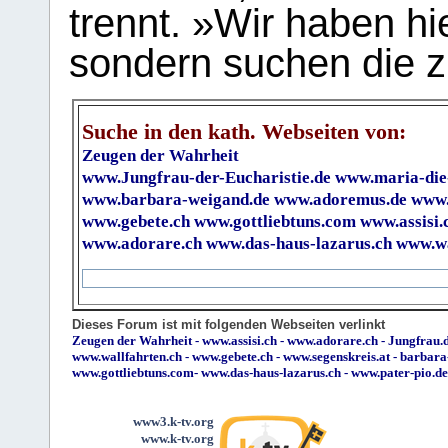
trennt. »Wir haben hi
sondern suchen die z
Suche in den kath. Webseiten von:
Zeugen der Wahrheit
www.Jungfrau-der-Eucharistie.de
www.maria-die
www.barbara-weigand.de
www.adoremus.de
www.
www.gebete.ch
www.gottliebtuns.com
www.assisi.
www.adorare.ch
www.das-haus-lazarus.ch
www.wa
Dieses Forum ist mit folgenden Webseiten verlinkt
Zeugen der Wahrheit
-
www.assisi.ch
-
www.adorare.ch
-
Jungfrau.d
www.wallfahrten.ch
-
www.gebete.ch
-
www.segenskreis.at
-
barbara
www.gottliebtuns.com
-
www.das-haus-lazarus.ch
-
www.pater-pio.de
www3.k-tv.org
www.k-tv.org