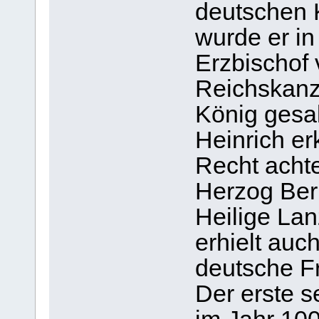
deutschen K
wurde er in
Erzbischof
Reichskanzle
König gesa
Heinrich er
Recht achte
Herzog Ber
Heilige La
erhielt auc
deutsche F
Der erste se