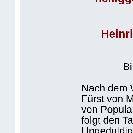
Heinr
B
Nach dem 
Fürst von M
von Popular
folgt den T
Ungeduldig