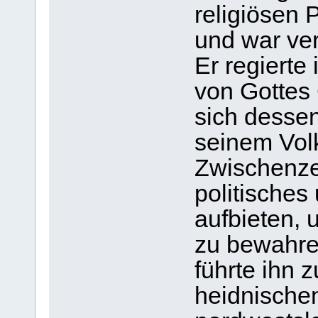
religiösen 
und war vert
Er regierte
von Gottes
sich desse
seinem Vol
Zwischenzei
politisches
aufbieten, 
zu bewahren
führte ihn 
heidnischen