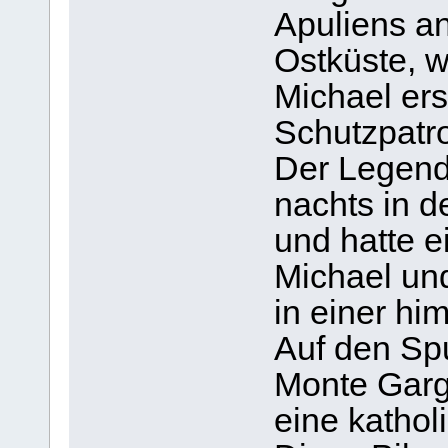
Apuliens an
Ostküste, w
Michael ers
Schutzpatr
Der Legend
nachts in d
und hatte e
Michael und
in einer hi
Auf den Spu
Monte Garg
eine kathol