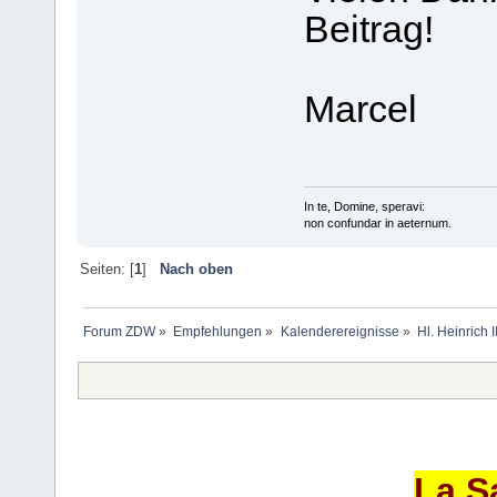
Beitrag!
Marcel
In te, Domine, speravi:
non confundar in aeternum.
Seiten: [
1
]
Nach oben
Forum ZDW
»
Empfehlungen
»
Kalenderereignisse
»
Hl. Heinrich 
La S