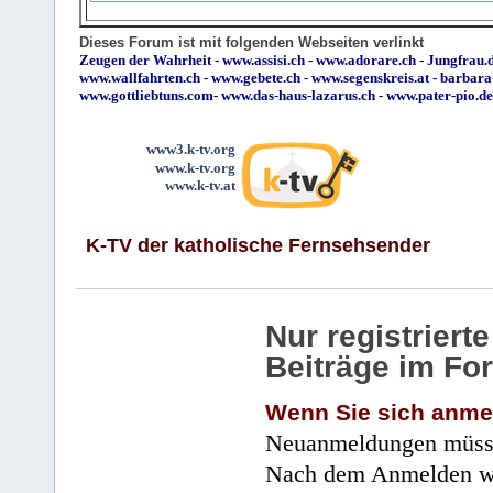
Dieses Forum ist mit folgenden Webseiten verlinkt
Zeugen der Wahrheit
-
www.assisi.ch
-
www.adorare.ch
-
Jungfrau.d
www.wallfahrten.ch
-
www.gebete.ch
-
www.segenskreis.at
-
barbara
www.gottliebtuns.com
-
www.das-haus-lazarus.ch
-
www.pater-pio.de
www3.k-tv.org
www.k-tv.org
www.k-tv.at
K-TV der katholische Fernsehsender
Nur registrier
Beiträge im Fo
Wenn Sie sich anme
Neuanmeldungen müsse
Nach dem Anmelden wir