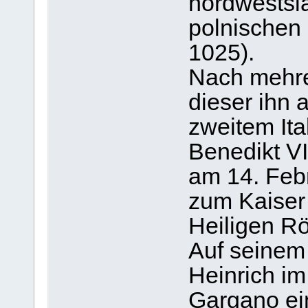
nordwestsl
polnischen 
1025).
Nach mehre
dieser ihn 
zweitem Ita
Benedikt VI
am 14. Feb
zum Kaiser 
Heiligen R
Auf seinem d
Heinrich i
Gargano ei