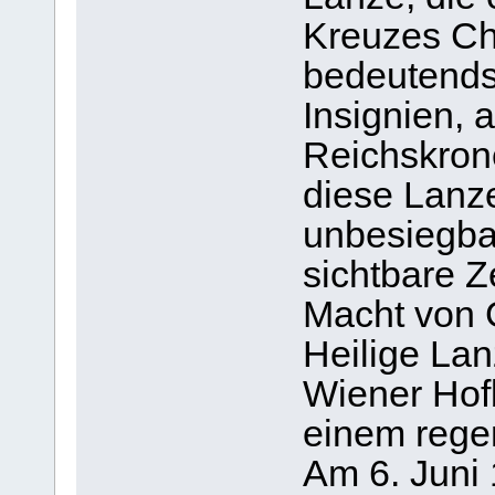
Kreuzes Chr
bedeutendst
Insignien, 
Reichskrone
diese Lanze
unbesiegbar
sichtbare Z
Macht von G
Heilige La
Wiener Hofb
einem rege
Am 6. Juni