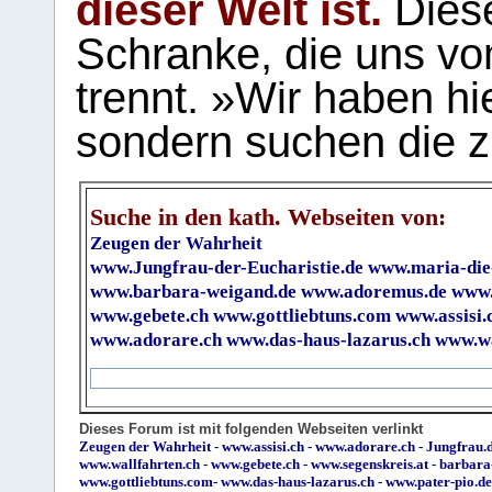
dieser Welt ist.
Diese
Schranke, die uns vo
trennt. »Wir haben hi
sondern suchen die z
Suche in den kath. Webseiten von:
Zeugen der Wahrheit
www.Jungfrau-der-Eucharistie.de
www.maria-die
www.barbara-weigand.de
www.adoremus.de
www.
www.gebete.ch
www.gottliebtuns.com
www.assisi.
www.adorare.ch
www.das-haus-lazarus.ch
www.wa
Dieses Forum ist mit folgenden Webseiten verlinkt
Zeugen der Wahrheit
-
www.assisi.ch
-
www.adorare.ch
-
Jungfrau.d
www.wallfahrten.ch
-
www.gebete.ch
-
www.segenskreis.at
-
barbara
www.gottliebtuns.com
-
www.das-haus-lazarus.ch
-
www.pater-pio.de