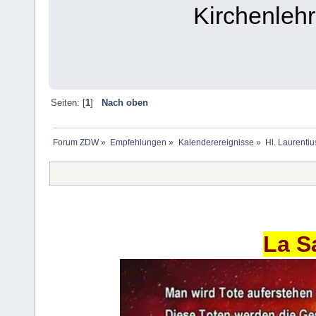
Kirchenlehr
Seiten: [
1
]
Nach oben
Forum ZDW
»
Empfehlungen
»
Kalenderereignisse
»
Hl. Laurentiu
La S