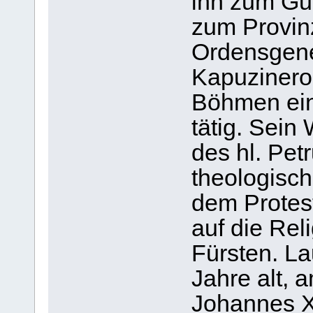
ihn zum Gu
zum Provinz
Ordensgener
Kapuzinero
Böhmen ein
tätig. Sein
des hl. Pet
theologisc
dem Protes
auf die Rel
Fürsten. La
Jahre alt, 
Johannes X