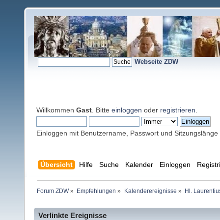
Webseite ZDW
Willkommen
Gast
. Bitte
einloggen
oder
registrieren
.
Einloggen mit Benutzername, Passwort und Sitzungslänge
Übersicht
Hilfe
Suche
Kalender
Einloggen
Registr
Forum ZDW
»
Empfehlungen
»
Kalenderereignisse
»
Hl. Laurentiu
Verlinkte Ereignisse