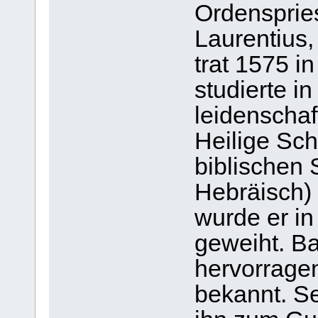
Ordenspries
Laurentius,
trat 1575 i
studierte i
leidenschaft
Heilige Schr
biblischen
Hebräisch) 
wurde er in
geweiht. Ba
hervorrage
bekannt. S