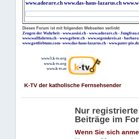
www.adorare.ch
www.das-haus-lazarus.ch
www.wa
Dieses Forum ist mit folgenden Webseiten verlinkt
Zeugen der Wahrheit
-
www.assisi.ch
-
www.adorare.ch
-
Jungfrau.d
www.wallfahrten.ch
-
www.gebete.ch
-
www.segenskreis.at
-
barbara
www.gottliebtuns.com
-
www.das-haus-lazarus.ch
-
www.pater-pio.de
www3.k-tv.org
www.k-tv.org
www.k-tv.at
K-TV der katholische Fernsehsender
Nur registrier
Beiträge im Fo
Wenn Sie sich anme