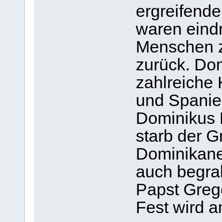
ergreifend
waren eindr
Menschen z
zurück. Dom
zahlreiche K
und Spanie
Dominikus 
starb der G
Dominikane
auch begrab
Papst Grego
Fest wird a