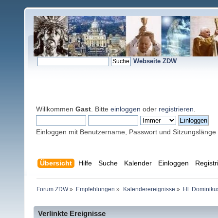
Webseite ZDW
Willkommen
Gast
. Bitte
einloggen
oder
registrieren
.
Einloggen mit Benutzername, Passwort und Sitzungslänge
Übersicht
Hilfe
Suche
Kalender
Einloggen
Registr
Forum ZDW
»
Empfehlungen
»
Kalenderereignisse
»
Hl. Dominiku
Verlinkte Ereignisse