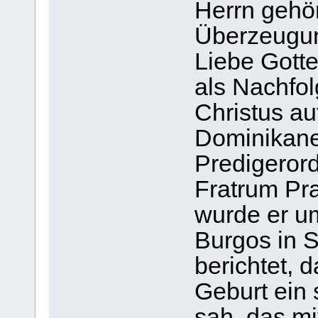
Herrn gehör
Überzeugun
Liebe Gotte
als Nachfol
Christus auf
Dominikane
Predigeror
Fratrum Pr
wurde er u
Burgos in S
berichtet, 
Geburt ein
sah, das mi