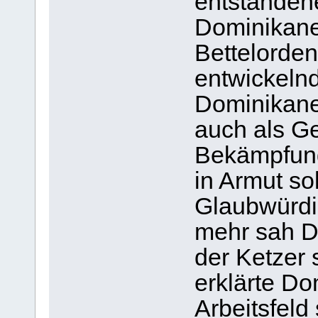
entstanden
Dominikaner
Bettelorden
entwickelnd
Dominikane
auch als G
Bekämpfung
in Armut so
Glaubwürdig
mehr sah D
der Ketzer
erklärte D
Arbeitsfeld