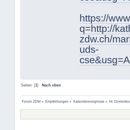
https://www
q=http://kat
zdw.ch/ma
uds-
cse&usg=A
Seiten: [
1
]
Nach oben
Forum ZDW
»
Empfehlungen
»
Kalenderereignisse
»
Hl. Dominiku