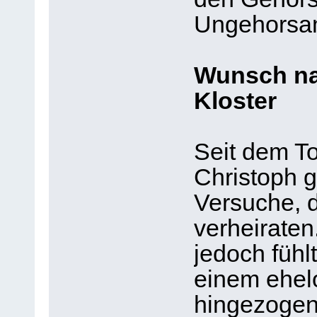
Ungehorsam
Wunsch na
Kloster
Seit dem T
Christoph 
Versuche, d
verheiraten
jedoch fühl
einem ehel
hingezogen