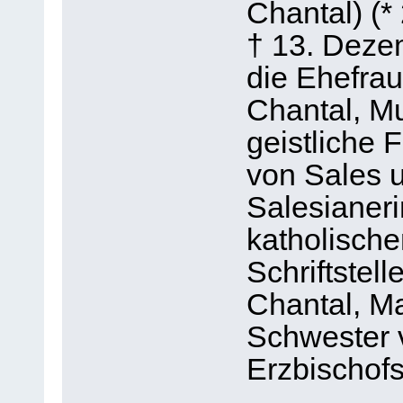
Chantal) (*
† 13. Deze
die Ehefra
Chantal, Mu
geistliche 
von Sales 
Salesianeri
katholische
Schriftstell
Chantal, M
Schwester 
Erzbischof