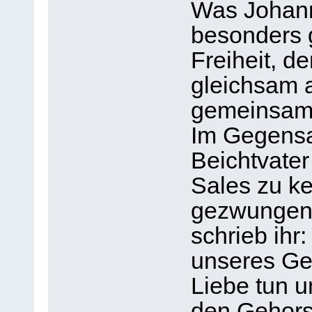
Was Johann
besonders g
Freiheit, d
gleichsam a
gemeinsamen
Im Gegensa
Beichtvater
Sales zu k
gezwungen,
schrieb ihr:
unseres Ge
Liebe tun 
den Gehors