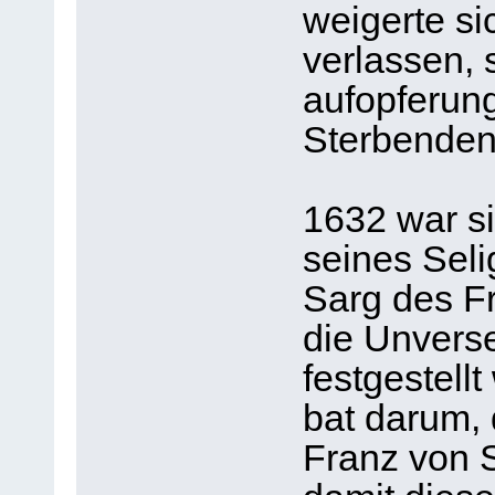
weigerte si
verlassen,
aufopferun
Sterbenden
1632 war s
seines Sel
Sarg des F
die Unvers
festgestell
bat darum,
Franz von S