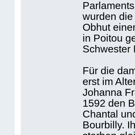
Parlamentsp
wurden die 
Obhut einer
in Poitou g
Schwester M
Für die dam
erst im Alt
Johanna Fr
1592 den B
Chantal un
Bourbilly. 