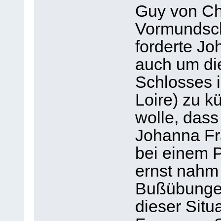
Guy von Ch
Vormundscha
forderte Jo
auch um di
Schlosses 
Loire) zu k
wolle, dass
Johanna Fr
bei einem P
ernst nahm 
Bußübungen
dieser Situa