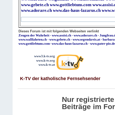
www.gebete.ch
www.gottliebtuns.com
www.assisi.
www.adorare.ch
www.das-haus-lazarus.ch
www.wa
Dieses Forum ist mit folgenden Webseiten verlinkt
Zeugen der Wahrheit
-
www.assisi.ch
-
www.adorare.ch
-
Jungfrau.d
www.wallfahrten.ch
-
www.gebete.ch
-
www.segenskreis.at
-
barbara
www.gottliebtuns.com
-
www.das-haus-lazarus.ch
-
www.pater-pio.de
www3.k-tv.org
www.k-tv.org
www.k-tv.at
K-TV der katholische Fernsehsender
Nur registrier
Beiträge im Fo