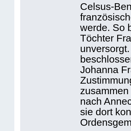
Celsus-Ben
französisch
werde. So b
Töchter Fra
unversorgt
beschlosse
Johanna Fr
Zustimmung
zusammen m
nach Annecy
sie dort ko
Ordensgeme