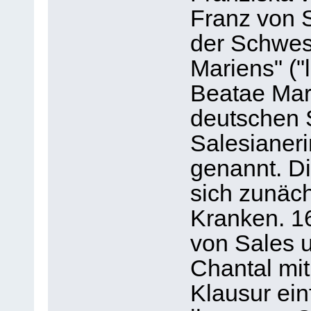
Franz von 
der Schwes
Mariens" ("l
Beatae Mari
deutschen 
Salesianeri
genannt. D
sich zunäch
Kranken. 16
von Sales 
Chantal mit
Klausur ein