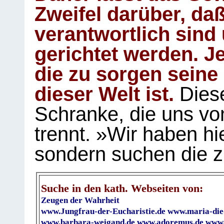
Zweifel darüber, daß
verantwortlich sind
gerichtet werden. Je
die zu sorgen seine
dieser Welt ist.
Diese
Schranke, die uns vo
trennt. »Wir haben hi
sondern suchen die z
Suche in den kath. Webseiten von:
Zeugen der Wahrheit
www.Jungfrau-der-Eucharistie.de
www.maria-die
www.barbara-weigand.de
www.adoremus.de
www.