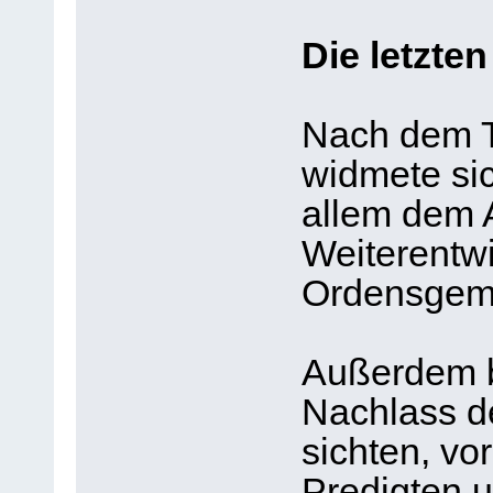
Die letzte
Nach dem T
widmete si
allem dem 
Weiterentwi
Ordensgeme
Außerdem b
Nachlass d
sichten, vo
Predigten u