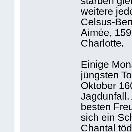
starben gle
weitere je
Celsus-Ben
Aimée, 159
Charlotte.
Einige Mon
jüngsten To
Oktober 16
Jagdunfall
besten Freu
sich ein Sc
Chantal töd