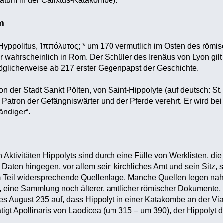
atum in der Calixtus-Katakombe).
m
 Hyppolitus, Ἱππόλυτος; * um 170 vermutlich im Osten des römis
r wahrscheinlich in Rom. Der Schüler des Irenäus von Lyon gilt 
öglicherweise ab 217 erster Gegenpapst der Geschichte.
n der Stadt Sankt Pölten, von Saint-Hippolyte (auf deutsch: St. P
s Patron der Gefängniswärter und der Pferde verehrt. Er wird 
ändiger“.
en Aktivitäten Hippolyts sind durch eine Fülle von Werklisten, di
Daten hingegen, vor allem sein kirchliches Amt und sein Sitz, s
zum Teil widersprechende Quellenlage. Manche Quellen legen nah
eine Sammlung noch älterer, amtlicher römischer Dokumente, fü
des August 235 auf, dass Hippolyt in einer Katakombe an der Via
ätigt Apollinaris von Laodicea (um 315 – um 390), der Hippolyt