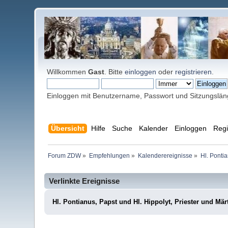
Willkommen
Gast
. Bitte
einloggen
oder
registrieren
.
Einloggen mit Benutzername, Passwort und Sitzungslä
Übersicht
Hilfe
Suche
Kalender
Einloggen
Regi
Forum ZDW
»
Empfehlungen
»
Kalenderereignisse
»
Hl. Pontia
Verlinkte Ereignisse
Hl. Pontianus, Papst und Hl. Hippolyt, Priester und Mär