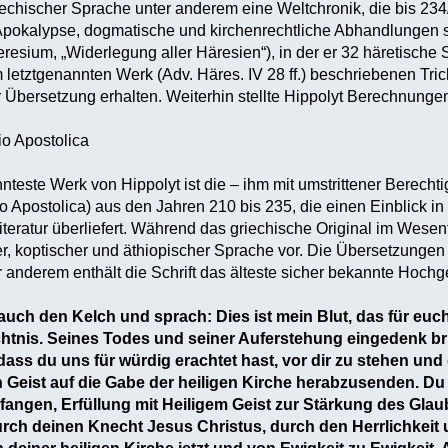
riechischer Sprache unter anderem eine Weltchronik, die bis 2
Apokalypse, dogmatische und kirchenrechtliche Abhandlungen s
resium, „Widerlegung aller Häresien“), in der er 32 häretische 
m letztgenannten Werk (Adv. Häres. IV 28 ff.) beschriebenen Trick
her Übersetzung erhalten. Weiterhin stellte Hippolyt Berechnung
io Apostolica
teste Werk von Hippolyt ist die – ihm mit umstrittener Berech
io Apostolica) aus den Jahren 210 bis 235, die einen Einblick i
literatur überliefert. Während das griechische Original im Wese
her, koptischer und äthiopischer Sprache vor. Die Übersetzungen
 anderem enthält die Schrift das älteste sicher bekannte Hochg
ch den Kelch und sprach: Dies ist mein Blut, das für euch v
tnis. Seines Todes und seiner Auferstehung eingedenk brin
ass du uns für würdig erachtet hast, vor dir zu stehen und d
n Geist auf die Gabe der heiligen Kirche herabzusenden. Du 
pfangen, Erfüllung mit Heiligem Geist zur Stärkung des Glau
urch deinen Knecht Jesus Christus, durch den Herrlichkeit