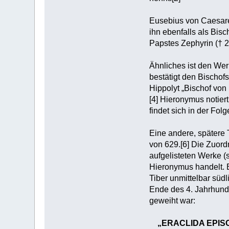
Eusebius von Caesarea
ihn ebenfalls als Bis
Papstes Zephyrin († 2
Ähnliches ist den We
bestätigt den Bischofs
Hippolyt „Bischof von
[4] Hieronymus notiert
findet sich in der Fol
Eine andere, spätere 
von 629.[6] Die Zuordn
aufgelisteten Werke (
Hieronymus handelt. E
Tiber unmittelbar süd
Ende des 4. Jahrhunde
geweiht war:
„ERACLIDA EPISC