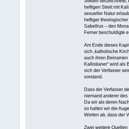
Sekten verzeichnete, 
heftigen Streit mit Ka
sexueller Natur erlau
heftiger theologischer
Sabellius – den Mona
Ferner beschuldigte er
Am Ende dieses Kapit
sich ‚katholische Kir
auch ihren Beinamen e
Kallistianer“ wird als
sich der Verfasser se
vorstand.
Dass der Verfasser des
niemand anderer des I
Da wir als deren Nac
so halten wir die Aug
Worten ab, dass der V
Zwei weitere Quellen 