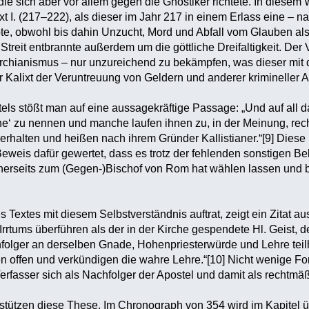
die sich aber vor allem gegen die Gnostiker richtete. In diesem
lixt I. (217–222), als dieser im Jahr 217 in einem Erlass eine –
bte, obwohl bis dahin Unzucht, Mord und Abfall vom Glauben al
 Streit entbrannte außerdem um die göttliche Dreifaltigkeit. Der
rchianismus – nur unzureichend zu bekämpfen, was dieser mit d
 Kalixt der Veruntreuung von Geldern und anderer krimineller Ak
els stößt man auf eine aussagekräftige Passage: „Und auf all
che‘ zu nennen und manche laufen ihnen zu, in der Meinung, rec
rhalten und heißen nach ihrem Gründer Kallistianer.“[9] Diese
 Beweis dafür gewertet, dass es trotz der fehlenden sonstigen Be
inerseits zum (Gegen-)Bischof von Rom hat wählen lassen und 
 Textes mit diesem Selbstverständnis auftrat, zeigt ein Zitat aus
rrtums überführen als der in der Kirche gespendete Hl. Geist, 
hfolger an derselben Gnade, Hohenpriesterwürde und Lehre tei
en offen und verkündigen die wahre Lehre.“[10] Nicht wenige Fo
erfasser sich als Nachfolger der Apostel und damit als rechtmäß
stützen diese These. Im Chronograph von 354 wird im Kapitel 