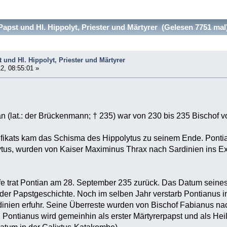
apst und Hl. Hippolyt, Priester und Märtyrer (Gelesen 7751 mal
t und Hl. Hippolyt, Priester und Märtyrer
2, 08:55:01 »
n (lat.: der Brückenmann; † 235) war von 230 bis 235 Bischof 
fikats kam das Schisma des Hippolytus zu seinem Ende. Pontia
us, wurden von Kaiser Maximinus Thrax nach Sardinien ins Exi
fe trat Pontian am 28. September 235 zurück. Das Datum seines R
er Papstgeschichte. Noch im selben Jahr verstarb Pontianus i
inien erfuhr. Seine Überreste wurden von Bischof Fabianus nac
ontianus wird gemeinhin als erster Märtyrerpapst und als Heili