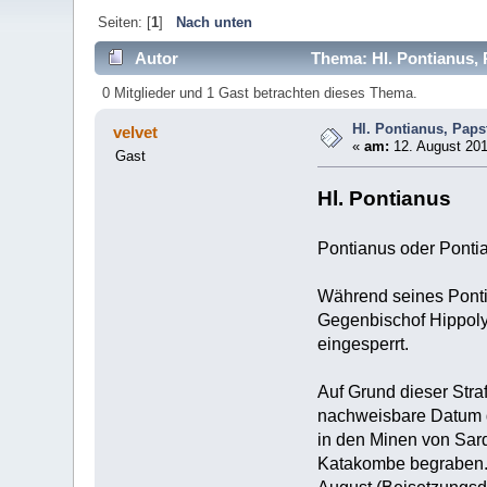
Seiten: [
1
]
Nach unten
Autor
Thema: Hl. Pontianus, P
0 Mitglieder und 1 Gast betrachten dieses Thema.
Hl. Pontianus, Paps
velvet
«
am:
12. August 201
Gast
Hl. Pontianus
Pontianus oder Pontia
Während seines Ponti
Gegenbischof Hippolyt
eingesperrt.
Auf Grund dieser Stra
nachweisbare Datum d
in den Minen von Sard
Katakombe begraben. P