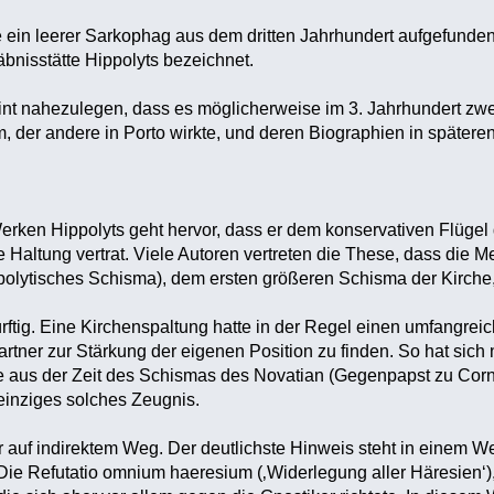
 ein leerer Sarkophag aus dem dritten Jahrhundert aufgefunden, 
äbnisstätte Hippolyts bezeichnet.
int nahezulegen, dass es möglicherweise im 3. Jahrhundert zw
, der andere in Porto wirkte, und deren Biographien in spätere
rken Hippolyts geht hervor, dass er dem konservativen Flügel 
e Haltung vertrat. Viele Autoren vertreten die These, dass die
ippolytisches Schisma), dem ersten größeren Schisma der Kirche,
ürftig. Eine Kirchenspaltung hatte in der Regel einen umfangrei
rtner zur Stärkung der eigenen Position zu finden. So hat sich
fe aus der Zeit des Schismas des Novatian (Gegenpapst zu Corn
einziges solches Zeugnis.
r auf indirektem Weg. Der deutlichste Hinweis steht in einem W
Die Refutatio omnium haeresium (‚Widerlegung aller Häresien‘), 