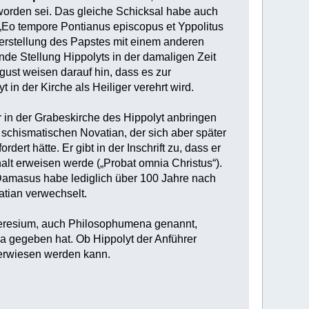
worden sei. Das gleiche Schicksal habe auch
 „Eo tempore Pontianus episcopus et Yppolitus
nderstellung des Papstes mit einem anderen
nde Stellung Hippolyts in der damaligen Zeit
st weisen darauf hin, dass es zur
n der Kirche als Heiliger verehrt wird.
er in der Grabeskirche des Hippolyt anbringen
s schismatischen Novatian, der sich aber später
ert hätte. Er gibt in der Inschrift zu, dass er
halt erweisen werde („Probat omnia Christus“).
; Damasus habe lediglich über 100 Jahre nach
atian verwechselt.
haeresium, auch Philosophumena genannt,
ma gegeben hat. Ob Hippolyt der Anführer
t erwiesen werden kann.