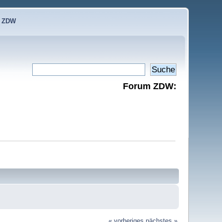
e ZDW
Forum ZDW:
« vorheriges
nächstes »