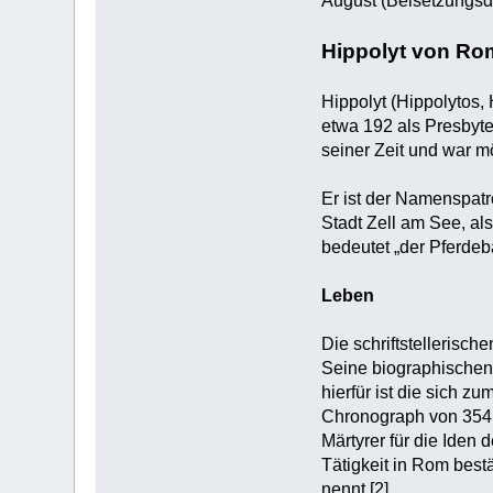
August (Beisetzungsd
Hippolyt von Ro
Hippolyt (Hippolytos,
etwa 192 als Presbyte
seiner Zeit und war m
Er ist der Namenspatro
Stadt Zell am See, al
bedeutet „der Pferdeb
Leben
Die schriftstellerisch
Seine biographischen 
hierfür ist die sich 
Chronograph von 354, 
Märtyrer für die Iden 
Tätigkeit in Rom best
nennt.[2]