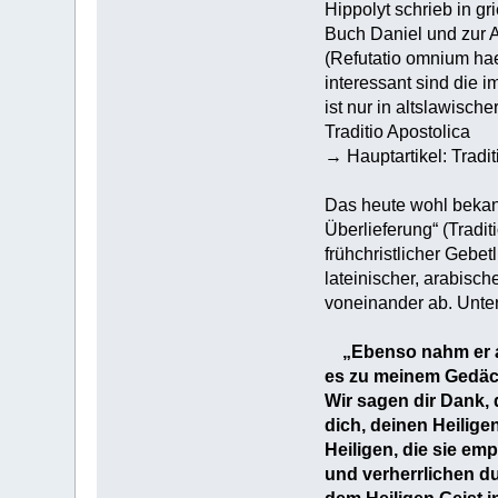
Hippolyt schrieb in g
Buch Daniel und zur 
(Refutatio omnium hae
interessant sind die i
ist nur in altslawisc
Traditio Apostolica
→ Hauptartikel: Tradit
Das heute wohl bekann
Überlieferung“ (Tradit
frühchristlicher Gebet
lateinischer, arabisc
voneinander ab. Unter
„Ebenso nahm er au
es zu meinem Gedäch
Wir sagen dir Dank, d
dich, deinen Heilige
Heiligen, die sie em
und verherrlichen d