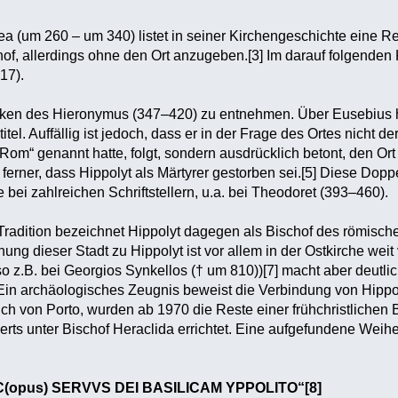
 (um 260 – um 340) listet in seiner Kirchengeschichte eine R
chof, allerdings ohne den Ort anzugeben.[3] Im darauf folgenden
17).
rken des Hieronymus (347–420) zu entnehmen. Über Eusebius hi
titel. Auffällig ist jedoch, dass er in der Frage des Ortes nicht 
 Rom“ genannt hatte, folgt, sondern ausdrücklich betont, den Or
 ferner, dass Hippolyt als Märtyrer gestorben sei.[5] Diese Dop
ge bei zahlreichen Schriftstellern, u.a. bei Theodoret (393–460).
Tradition bezeichnet Hippolyt dagegen als Bischof des römisc
ung dieser Stadt zu Hippolyt ist vor allem in der Ostkirche weit 
so z.B. bei Georgios Synkellos († um 810))[7] macht aber deutli
in archäologisches Zeugnis beweist die Verbindung von Hippolyt
lich von Porto, wurden ab 1970 die Reste einer frühchristlichen
rts unter Bischof Heraclida errichtet. Eine aufgefundene Weihei
(opus) SERVVS DEI BASILICAM YPPOLITO“[8]