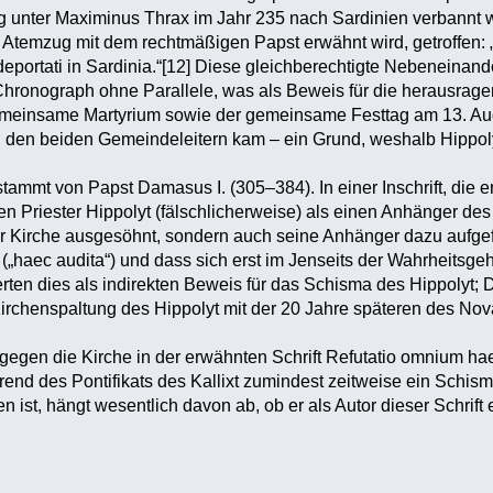
g unter Maximinus Thrax im Jahr 235 nach Sardinien verbannt 
m Atemzug mit dem rechtmäßigen Papst erwähnt wird, getroffen:
 deportati in Sardinia.“[12] Diese gleichberechtigte Nebeneina
 Chronograph ohne Parallele, was als Beweis für die herausrage
emeinsame Martyrium sowie der gemeinsame Festtag am 13. Augu
en beiden Gemeindeleitern kam – ein Grund, weshalb Hippolyt i
stammt von Papst Damasus I. (305–384). In einer Inschrift, die 
den Priester Hippolyt (fälschlicherweise) als einen Anhänger de
er Kirche ausgesöhnt, sondern auch seine Anhänger dazu aufgeford
 („haec audita“) und dass sich erst im Jenseits der Wahrheitsge
erten dies als indirekten Beweis für das Schisma des Hippolyt
irchenspaltung des Hippolyt mit der 20 Jahre späteren des Nov
 gegen die Kirche in der erwähnten Schrift Refutatio omnium 
end des Pontifikats des Kallixt zumindest zeitweise ein Schis
 ist, hängt wesentlich davon ab, ob er als Autor dieser Schrif