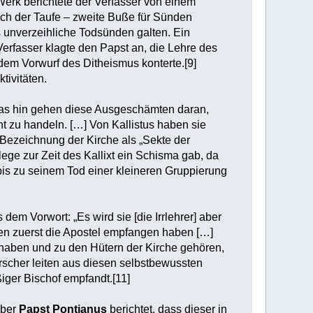
 Werk berichtete der Verfasser von einem
 nach der Taufe – zweite Buße für Sünden
s unverzeihliche Todsünden galten. Ein
 Verfasser klagte den Papst an, die Lehre des
em Vorwurf des Ditheismus konterte.[9]
tivitäten.
 das hin gehen diese Ausgeschämten daran,
ht zu handeln. […] Von Kallistus haben sie
 Bezeichnung der Kirche als „Sekte der
lege zur Zeit des Kallixt ein Schisma gab, da
bis zu seinem Tod einer kleineren Gruppierung
 dem Vorwort: „Es wird sie [die Irrlehrer] aber
den zuerst die Apostel empfangen haben […]
lhaben und zu den Hütern der Kirche gehören,
rscher leiten aus diesen selbstbewussten
iger Bischof empfandt.[11]
über
Papst Pontianus
berichtet, dass dieser in