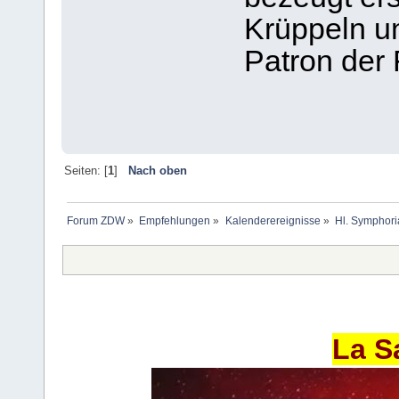
Krüppeln un
Patron der 
Seiten: [
1
]
Nach oben
Forum ZDW
»
Empfehlungen
»
Kalenderereignisse
»
Hl. Symphori
La S