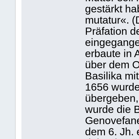
gestärkt hab
mutatur«. (
Präfation 
eingegange
erbaute in A
über dem O
Basilika mit
1656 wurde
übergeben,
wurde die B
Genovefaner
dem 6. Jh. 