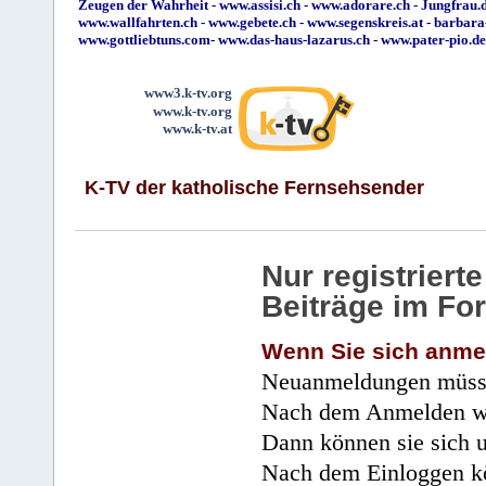
Zeugen der Wahrheit
-
www.assisi.ch
-
www.adorare.ch
-
Jungfrau.d
www.wallfahrten.ch
-
www.gebete.ch
-
www.segenskreis.at
-
barbara
www.gottliebtuns.com
-
www.das-haus-lazarus.ch
-
www.pater-pio.de
www3.k-tv.org
www.k-tv.org
www.k-tv.at
K-TV der katholische Fernsehsender
Nur registrier
Beiträge im Fo
Wenn Sie sich anme
Neuanmeldungen müsse
Nach dem Anmelden wir
Dann können sie sich 
Nach dem Einloggen kö