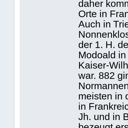
daher komm
Orte in Fra
Auch in Tri
Nonnenklost
der 1. H. d
Modoald in
Kaiser-Wilh
war. 882 gi
Normannens
meisten in 
in Frankrei
Jh. und in 
bezeugt er