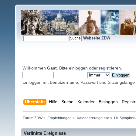
Webseite ZDW
Willkommen
Gast
. Bitte
einloggen
oder
registrieren
.
Einloggen mit Benutzername, Passwort und Sitzungslänge
Übersicht
Hilfe
Suche
Kalender
Einloggen
Registr
Forum ZDW
»
Empfehlungen
»
Kalenderereignisse
»
Hl. Symphori
Verlinkte Ereignisse