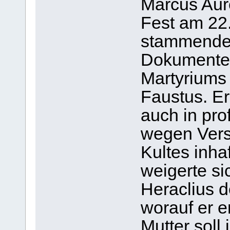
Marcus Aure
Fest am 22.
stammenden
Dokumenten
Martyriums 
Faustus. Er
auch in pro
wegen Vers
Kultes inhaf
weigerte si
Heraclius 
worauf er e
Mutter soll