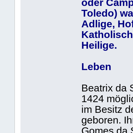
oder Campo
Toledo) wa
Adlige, Ho
Katholisc
Heilige.
Leben
Beatrix da
1424 mögli
im Besitz d
geboren. Ih
Gomes da Si