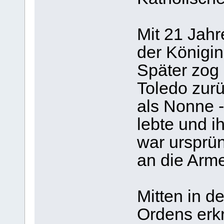
Mit 21 Jah
der Königin 
Später zog s
Toledo zurü
als Nonne 
lebte und i
war ursprün
an die Arme
Mitten in 
Ordens erk