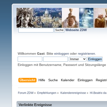
Webseite ZDW
Willkommen
Gast
. Bitte
einloggen
oder
registrieren
.
Einloggen mit Benutzername, Passwort und Sitzungslänge
Übersicht
Hilfe
Suche
Kalender
Einloggen
Registr
Forum ZDW
»
Empfehlungen
»
Kalenderereignisse
»
Hl.Beatrix d
Verlinkte Ereignisse