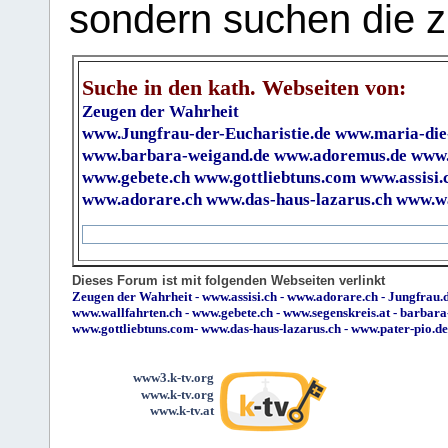
sondern suchen die z
Suche in den kath. Webseiten von:
Zeugen der Wahrheit
www.Jungfrau-der-Eucharistie.de
www.maria-die
www.barbara-weigand.de
www.adoremus.de
www.
www.gebete.ch
www.gottliebtuns.com
www.assisi.
www.adorare.ch
www.das-haus-lazarus.ch
www.wa
Dieses Forum ist mit folgenden Webseiten verlinkt
Zeugen der Wahrheit
-
www.assisi.ch
-
www.adorare.ch
-
Jungfrau.d
www.wallfahrten.ch
-
www.gebete.ch
-
www.segenskreis.at
-
barbara
www.gottliebtuns.com
-
www.das-haus-lazarus.ch
-
www.pater-pio.de
www3.k-tv.org
www.k-tv.org
www.k-tv.at