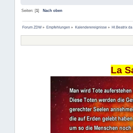
Seiten: [
1
]
Nach oben
Forum ZDW
»
Empfehlungen
»
Kalenderereignisse
»
Hl.Beatrix d
La S