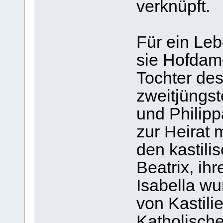
verknüpft.
Für ein Le
sie Hofdame
Tochter des
zweitjüngs
und Philipp
zur Heirat m
den kastili
Beatrix, ih
Isabella wu
von Kastilie
Katholische