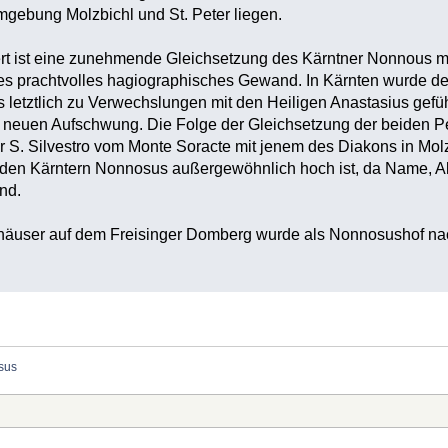
mgebung Molzbichl und St. Peter liegen.
t ist eine zunehmende Gleichsetzung des Kärntner Nonnous 
es prachtvolles hagiographisches Gewand. In Kärnten wurde der
etztlich zu Verwechslungen mit den Heiligen Anastasius geführt
n neuen Aufschwung. Die Folge der Gleichsetzung der beiden P
 S. Silvestro vom Monte Soracte mit jenem des Diakons in Mol
den Kärntern Nonnosus außergewöhnlich hoch ist, da Name, Alte
nd.
häuser auf dem Freisinger Domberg wurde als Nonnosushof n
sus