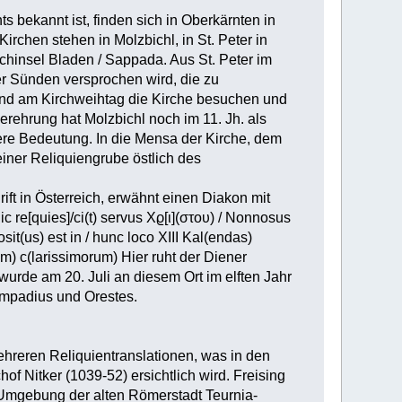
 bekannt ist, finden sich in Oberkärnten in
rchen stehen in Molzbichl, in St. Peter in
achinsel Bladen / Sappada. Aus St. Peter im
er Sünden versprochen wird, die zu
und am Kirchweihtag die Kirche besuchen und
rehrung hat Molzbichl noch im 11. Jh. als
dere Bedeutung. In die Mensa der Kirche, dem
einer Reliquiengrube östlich des
ift in Österreich, erwähnt einen Diakon mit
c re[quies]/ci(t) servus Χϱ[ι](στου) / Nonnosus
osit(us) est in / hunc loco XIII Kal(endas)
rum) c(larissimorum) Hier ruht der Diener
wurde am 20. Juli an diesem Ort im elften Jahr
ampadius und Orestes.
ehreren Reliquientranslationen, was in den
of Nitker (1039-52) ersichtlich wird. Freising
r Umgebung der alten Römerstadt Teurnia-