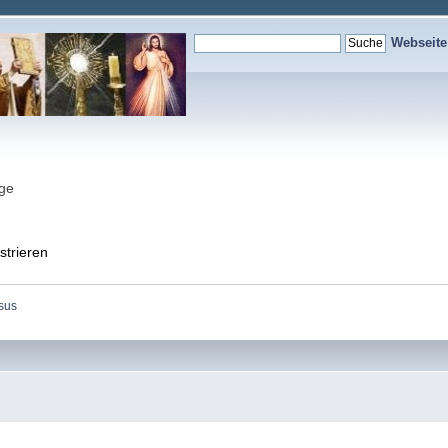
Webseit
nge
strieren
sus