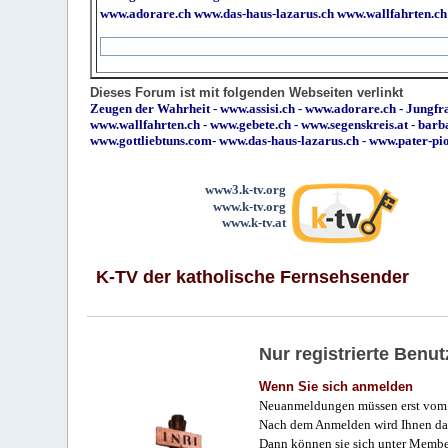
www.adorare.ch
www.das-haus-lazarus.ch
www.wallfahrten.ch
Dieses Forum ist mit folgenden Webseiten verlinkt
Zeugen der Wahrheit
-
www.assisi.ch
-
www.adorare.ch
-
Jungfra
www.wallfahrten.ch
-
www.gebete.ch
-
www.segenskreis.at
-
barb
www.gottliebtuns.com
-
www.das-haus-lazarus.ch
-
www.pater-pi
www3.k-tv.org
www.k-tv.org
www.k-tv.at
K-TV der katholische Fernsehsender
Nur registrierte Ben
Wenn Sie sich anmelden
Neuanmeldungen müssen erst vom 
Nach dem Anmelden wird Ihnen das
Dann können sie sich unter Membe