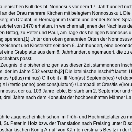
lienischen Kult des hl. Nonnosus vor dem 17. Jahrhundert nichts
 an der Drau mehrere Kirchen mit belegtem Nonnosuskult. Die Ki
 Berg im Drautal, in Hermagor im Gailtal und der deutschen Spr
assbrief von 1470 erhalten, in welchem all jenen der Nachlass d
ten Bittag, zu Peter und Paul, am Tage des heiligen Nonnosus 
ng spenden.[1] Unter den oben genannten Orten der Nonnosusve
ezeichnet und Klostersitz seit dem 8. Jahrhundert, eine beson
 ist eine Grabplatte aus dem 6. Jahrhundert eingemauert, die zu 
Hochaltars passt.
 Zeugnis, die bisher einzigen aus dieser Zeit stammenden Inschr
r im Jahre 532 verstarb.[2] Die lateinische Inschrift lautet: Hi
nnos / p(lus) m(inus) CIII obiit / IIII Non(as) Septemb(res) / et dep
) XI / tertio (anno) post cons(ulatum) / Lampadi et Ores/tis v(iro
annosus, der ca. 103 Jahre lebte. Er starb am 2. September und 
tet, drei Jahre nach dem Konsulat der hochberühmten Männer L
führte augenscheinlich schon im Früh- und Hochmittelalter zu m
 St. Peter in Holz bzw. der Translation nach Freising unter Bisch
 ostfränkischen König Arnulf von Kärnten erstmals Besitz in de