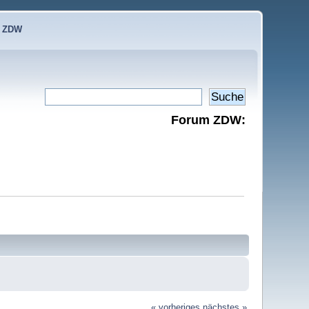
e ZDW
Forum ZDW:
« vorheriges
nächstes »