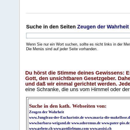
Suche
in den Seiten
Zeugen der Wahrheit
Wenn Sie nur ein Wort suchen, sollte es nicht links in der Me
Die Menüs sind auf jeder Seite vorhanden.
.
Du hörst die Stimme deines Gewissens: Es 
Gott, den unsichtbaren Gesetzgeber. Daher
und daß wir einmal gerichtet werden. Jeder
eine Schranke, die uns vom Himmel oder der H
Suche in den kath. Webseiten von:
Zeugen der Wahrheit
www.Jungfrau-der-Eucharistie.de
www.maria-die-makellose.d
www.barbara-weigand.de
www.adoremus.de
www.pater-pio.de
www.gebete.ch
www.gottliebtuns.com
www.assisi.ch