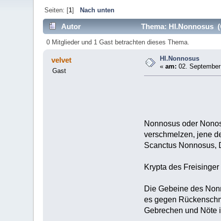
Seiten: [
1
]
Nach unten
Autor
Thema: Hl.Nonnosus (G
0 Mitglieder und 1 Gast betrachten dieses Thema.
Hl.Nonnosus
velvet
«
am:
02. September 
Gast
Nonnosus oder Nonosiu
verschmelzen, jene d
Scanctus Nonnosus, Di
Krypta des Freisinge
Die Gebeine des Nonn
es gegen Rückenschme
Gebrechen und Nöte in