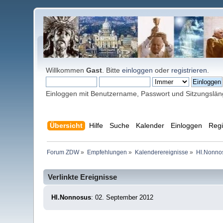
Willkommen
Gast
. Bitte
einloggen
oder
registrieren
.
Einloggen mit Benutzername, Passwort und Sitzungslä
Übersicht
Hilfe
Suche
Kalender
Einloggen
Regi
Forum ZDW
»
Empfehlungen
»
Kalenderereignisse
»
Hl.Nonno
Verlinkte Ereignisse
Hl.Nonnosus
: 02. September 2012