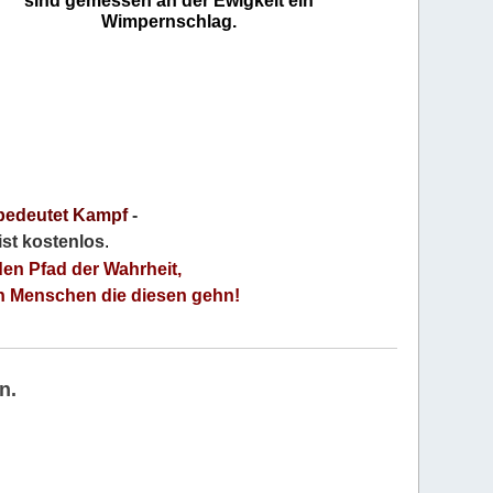
sind gemessen an der Ewigkeit ein
Wimpernschlag.
bedeutet Kampf
-
 ist kostenlos
.
den Pfad der Wahrheit,
an Menschen die diesen gehn!
n.