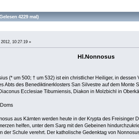
elesen 4229 mal)
2012, 10:27:19 »
Hl.Nonnosus
s (* um 500; † um 532) ist ein christlicher Heiliger, in dessen
es Abts des Benediktinerklosters San Silvestre auf dem Monte
aconus Ecclesiae Tiburniensis, Diakon in Molzbichl in Oberkä
r Doms
osus aus Kärnten werden heute in der Krypta des Freisinger 
rzen helfen, unter dem Sarg mit den Gebeinen hindurchzukri
 der Schule verehrt. Der katholische Gedenktag von Nonnosus 