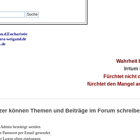
u.d.Eucharistie
ara-weigand.de
o.de
Wahrheit 
Irrtum
Fürchtet nicht 
fürchtet den Mangel 
utzer können Themen und Beiträge im Forum schreibe
Admin bestätigt werden
 Passwort per Email gesendet.
r Login oben einloggen.