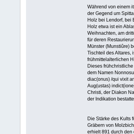
Während von einem ita
der Gegend um Spittal
Holz bei Lendorf, bei
Holz etwa ist ein Abl
Weihnachten, am drit
für deren Restaurieru
Münster (Munstiûre) b
Tischteil des Altares,
frühmittelalterlichen 
Dieses frühchristliche
dem Namen Nonnosus, de
diac(onus) /qui vixit a
Aug(ustas) indict(ione
Christi, der Diakon N
der Indikation bestat
Die Stärke des Kults 
Gräbern von Molzbichl,
erhielt 891 durch den