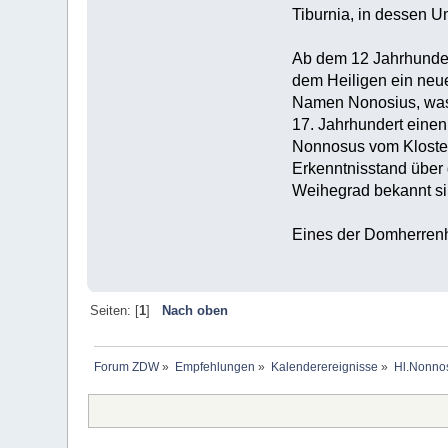
Tiburnia, in dessen U
Ab dem 12 Jahrhunder
dem Heiligen ein neu
Namen Nonosius, was l
17. Jahrhundert eine
Nonnosus vom Kloster
Erkenntnisstand über 
Weihegrad bekannt si
Eines der Domherren
Seiten: [
1
]
Nach oben
Forum ZDW
»
Empfehlungen
»
Kalenderereignisse
»
Hl.Nonno