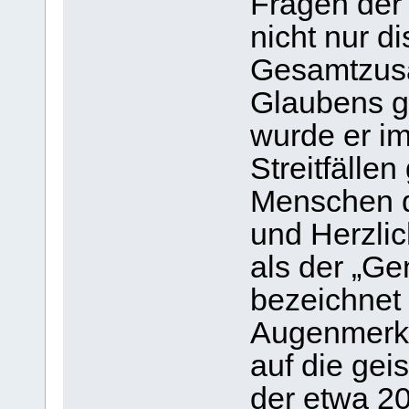
Fragen der
nicht nur d
Gesamtzusa
Glaubens ge
wurde er i
Streitfälle
Menschen d
und Herzlic
als der „Ge
bezeichnet
Augenmerk 
auf die geis
der etwa 20