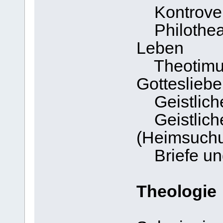
Kontrovers
Philothea:
Leben
Theotimus
Gottesliebe
Geistlich
Geistliche
(Heimsuch
Briefe und
Theologie