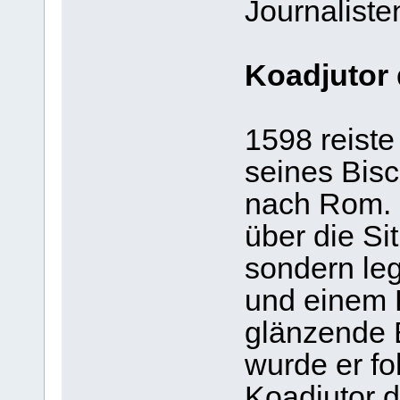
Journaliste
Koadjutor 
1598 reiste
seines Bis
nach Rom. D
über die Si
sondern leg
und einem 
glänzende 
wurde er fo
Koadjutor 