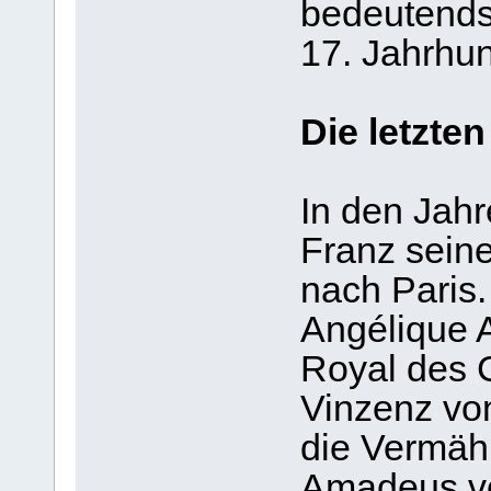
bedeutendst
17. Jahrhun
Die letzte
In den Jah
Franz seine
nach Paris
Angélique A
Royal des 
Vinzenz von
die Vermähl
Amadeus vo