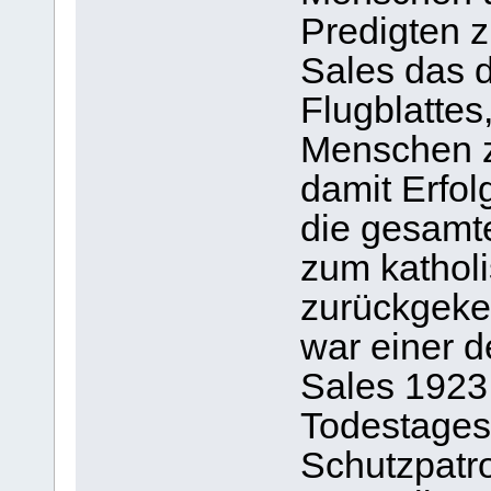
Predigten z
Sales das 
Flugblatte
Menschen z
damit Erfol
die gesamt
zum kathol
zurückgekeh
war einer 
Sales 1923,
Todestages
Schutzpatro