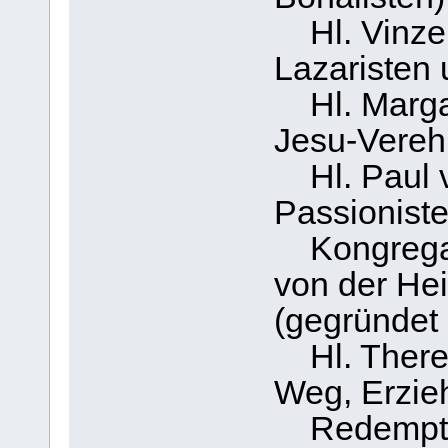
Hl. Vinzen
Lazaristen 
Hl. Margar
Jesu-Vereh
Hl. Paul v
Passioniste
Kongregat
von der He
(gegründet
Hl. Theres
Weg, Erzie
Redemptori