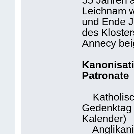
55 Jahren 
Leichnam w
und Ende J
des Kloste
Annecy bei
Kanonisat
Patronate
Katholisch
Gedenktag 
Kalender)
Anglikanis