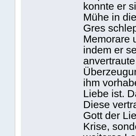
konnte er s
Mühe in die
Gres schlep
Memorare u
indem er s
anvertraute
Überzeugun
ihm vorhabe
Liebe ist. 
Diese vert
Gott der Li
Krise, sond