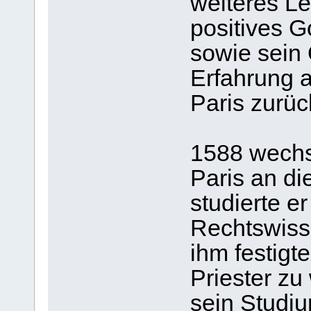
weiteres L
positives G
sowie sein
Erfahrung 
Paris zurüc
1588 wechs
Paris an di
studierte e
Rechtswiss
ihm festigt
Priester zu
sein Studi