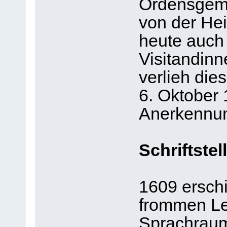
Ordensgeme
von der He
heute auch
Visitandinn
verlieh di
6. Oktober 
Anerkennu
Schriftstel
1609 ersch
frommen Le
Sprachraum 