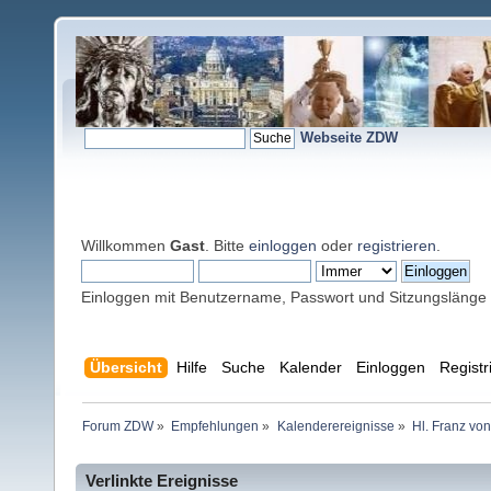
Webseite ZDW
Willkommen
Gast
. Bitte
einloggen
oder
registrieren
.
Einloggen mit Benutzername, Passwort und Sitzungslänge
Übersicht
Hilfe
Suche
Kalender
Einloggen
Registr
Forum ZDW
»
Empfehlungen
»
Kalenderereignisse
»
Hl. Franz vo
Verlinkte Ereignisse