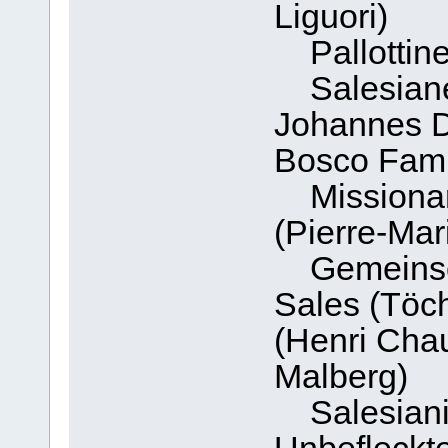
Liguori)
Pallottiner
Salesiane
Johannes D
Bosco Fami
Missionare
(Pierre-Mar
Gemeinscha
Sales (Töch
(Henri Cha
Malberg)
Salesianis