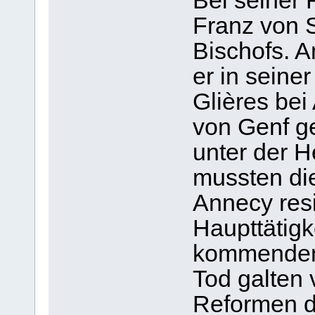
Bei seiner 
Franz von 
Bischofs. 
er in seine
Glières bei
von Genf ge
unter der H
mussten die
Annecy resi
Haupttätigk
kommenden 
Tod galten 
Reformen de