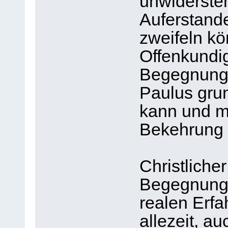
unwiderste
Auferstande
zweifeln kö
Offenkundig
Begegnung.
Paulus gru
kann und m
Bekehrung 
Christliche
Begegnung m
realen Erfa
allezeit, a