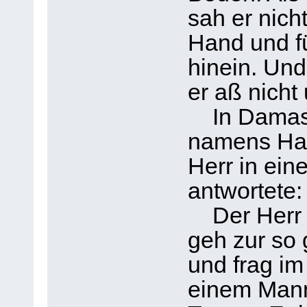
sah er nich
Hand und f
hinein. Und
er aß nicht 
In Damasku
namens Han
Herr in ein
antwortete: 
Der Herr s
geh zur so
und frag i
einem Man