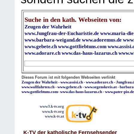
Suche in den kath. Webseiten von:
Zeugen der Wahrheit
www.Jungfrau-der-Eucharistie.de
www.maria-die
www.barbara-weigand.de
www.adoremus.de
www.
www.gebete.ch
www.gottliebtuns.com
www.assisi.
www.adorare.ch
www.das-haus-lazarus.ch
www.wa
Dieses Forum ist mit folgenden Webseiten verlinkt
Zeugen der Wahrheit
-
www.assisi.ch
-
www.adorare.ch
-
Jungfrau.d
www.wallfahrten.ch
-
www.gebete.ch
-
www.segenskreis.at
-
barbara
www.gottliebtuns.com
-
www.das-haus-lazarus.ch
-
www.pater-pio.de
www3.k-tv.org
www.k-tv.org
www.k-tv.at
K-TV der katholische Fernsehsender