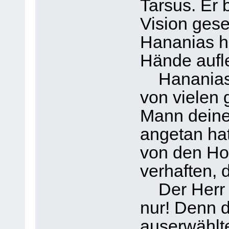
Tarsus. Er 
Vision ges
Hananias h
Hände aufle
Hananias a
von vielen 
Mann deine
angetan hat
von den Hoh
verhaften, 
Der Herr a
nur! Denn d
auserwählt