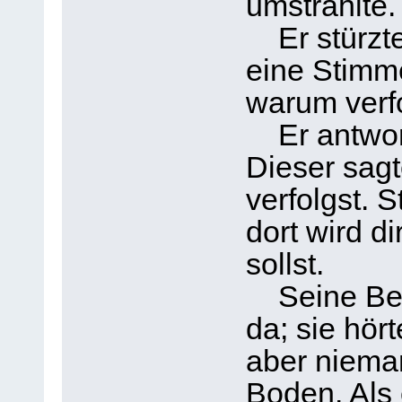
umstrahlte.
Er stürzte
eine Stimme
warum verf
Er antwort
Dieser sagt
verfolgst. S
dort wird d
sollst.
Seine Begl
da; sie hör
aber niema
Boden. Als 