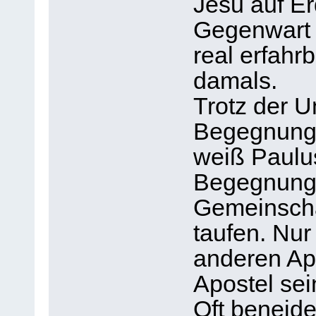
Jesu auf Er
Gegenwart 
real erfahr
damals.
Trotz der U
Begegnung 
weiß Paulu
Begegnung h
Gemeinschaf
taufen. Nur
anderen Apo
Apostel sei
Oft beneid