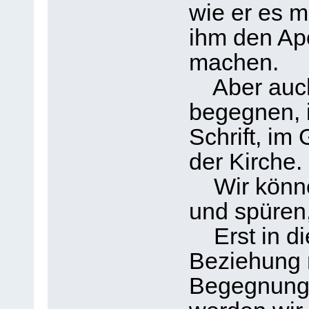
wie er es m
ihm den Ap
machen.
Aber auch 
begegnen, i
Schrift, im
der Kirche.
Wir können
und spüren,
Erst in di
Beziehung m
Begegnung 