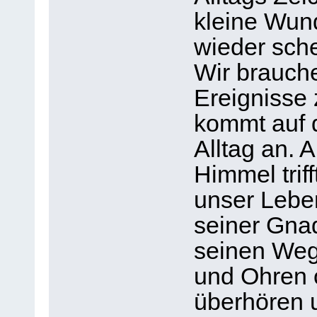
kleine Wund
wieder sch
Wir brauche
Ereignisse 
kommt auf 
Alltag an. 
Himmel trif
unser Lebe
seiner Gnad
seinen Weg
und Ohren o
überhören u