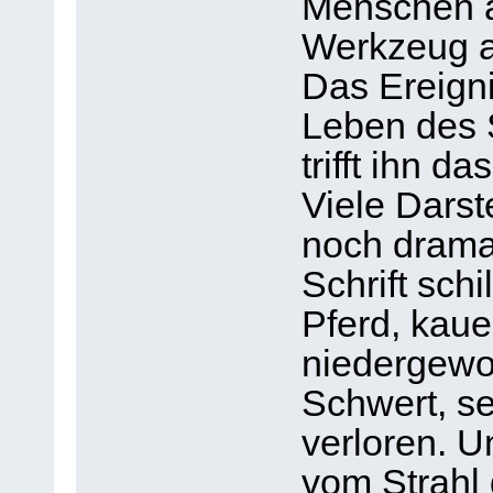
Menschen a
Werkzeug 
Das Ereign
Leben des S
trifft ihn d
Viele Darst
noch dramat
Schrift schi
Pferd, kau
niedergewor
Schwert, se
verloren. U
vom Strahl 