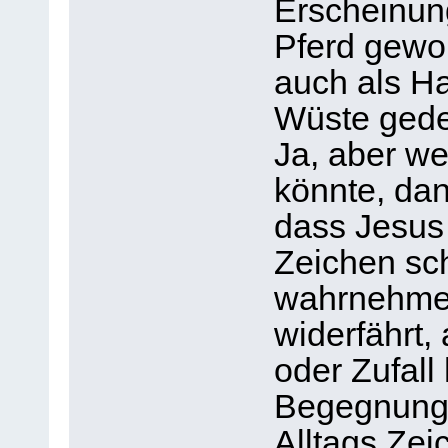
Erscheinung
Pferd gewor
auch als Ha
Wüste gede
Ja, aber we
könnte, dan
dass Jesus
Zeichen sc
wahrnehmen
widerfährt,
oder Zufall
Begegnunge
Alltags Zei