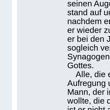
seinen Auge
stand auf u
nachdem er
er wieder z
er bei den
sogleich ve
Synagogen 
Gottes.
Alle, die e
Aufregung u
Mann, der i
wollte, di
ist er nich