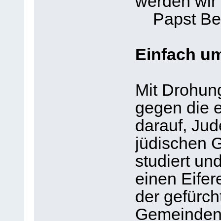
werden wir 
Papst Ben
Einfach u
Mit Drohun
gegen die e
darauf, Jud
jüdischen G
studiert und
einen Eifere
der gefürch
Gemeinden i