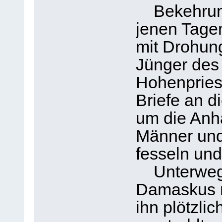
Bekehrung 
jenen Tage
mit Drohun
Jünger des
Hohenpriest
Briefe an 
um die Anh
Männer und 
fesseln und
Unterwegs 
Damaskus n
ihn plötzli