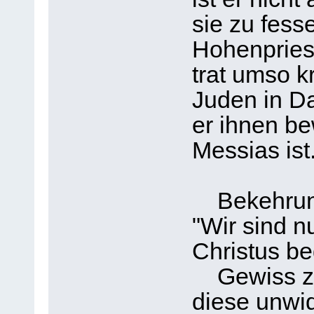
sie zu fess
Hohenpries
trat umso kr
Juden in Da
er ihnen be
Messias ist
Bekehrung 
"Wir sind n
Christus b
Gewiss zei
diese unwid