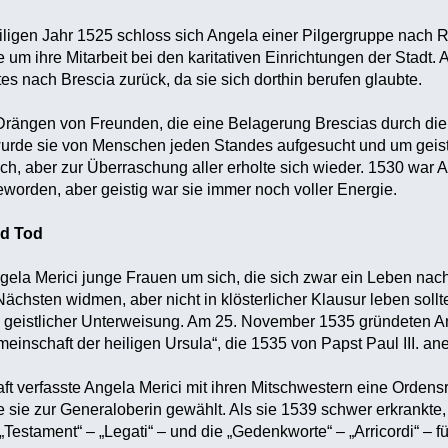
ligen Jahr 1525 schloss sich Angela einer Pilgergruppe nach 
 um ihre Mitarbeit bei den karitativen Einrichtungen der Stadt. 
 nach Brescia zurück, da sie sich dorthin berufen glaubte.
Drängen von Freunden, die eine Belagerung Brescias durch die 
urde sie von Menschen jeden Standes aufgesucht und um geistl
ch, aber zur Überraschung aller erholte sich wieder. 1530 war A
worden, aber geistig war sie immer noch voller Energie.
d Tod
ela Merici junge Frauen um sich, die sich zwar ein Leben nac
chsten widmen, aber nicht in klösterlicher Klausur leben sollt
 geistlicher Unterweisung. Am 25. November 1535 gründeten A
meinschaft der heiligen Ursula“, die 1535 von Papst Paul III. an
t verfasste Angela Merici mit ihren Mitschwestern eine Ordensr
e sie zur Generaloberin gewählt. Als sie 1539 schwer erkrankte, 
„Testament“ – „Legati“ – und die „Gedenkworte“ – „Arricordi“ – f