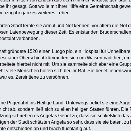
e ihr gesagt, Gott wolle mit ihrer Hilfe eine Gemeinschaft gew
rchzog ihr ganzes weiteres Leben.
örten Stadt lernte sie Armut und Not kennen, vor allem die Not 
ösen Laienbewegung dieser Zeit. Es entstanden Bruderschaften, 
ostolat verbanden.
aft gründete 1520 einen Luogo pio, ein Hospital für Unheilbare
rescianer Oberschicht kümmerten sich um Waisenmädchen, um
 arbeitete hierbei nicht mit. Um sie sammelte sich aber eine Gr
ehr viele Menschen holten sich bei ihr Rat. Sie beriet liebenswü
ar es, Zerstrittene zu versöhnen.
e Pilgerfahrt ins Heilige Land. Unterwegs befiel sie eine Augenk
icht ab, sondern ließ sich zu allen heiligen Stätten führen. Die 
zung schrieben es Angelas Gebet zu, dass sie schließlich das Z
gen der Stadt schätzten Angela so sehr, dass sie sie baten, zu 
nte entschieden ab und brach fluchtartig auf.