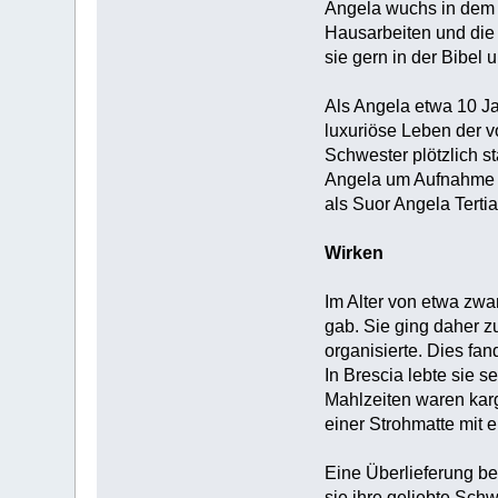
Angela wuchs in dem B
Hausarbeiten und die 
sie gern in der Bibel 
Als Angela etwa 10 Jah
luxuriöse Leben der v
Schwester plötzlich s
Angela um Aufnahme in
als Suor Angela Terti
Wirken
Im Alter von etwa zwa
gab. Sie ging daher z
organisierte. Dies fa
In Brescia lebte sie s
Mahlzeiten waren karg,
einer Strohmatte mit 
Eine Überlieferung be
sie ihre geliebte Sch