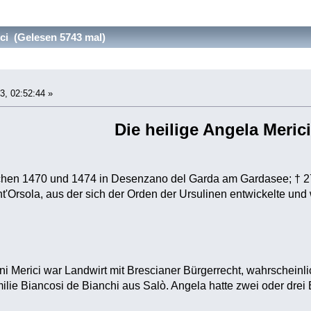
ci (Gelesen 5743 mal)
3, 02:52:44 »
Die heilige Angela Merici
schen 1470 und 1474 in Desenzano del Garda am Gardasee; † 27
'Orsola, aus der sich der Orden der Ursulinen entwickelte und w
i Merici war Landwirt mit Brescianer Bürgerrecht, wahrscheinli
ie Biancosi de Bianchi aus Salò. Angela hatte zwei oder drei