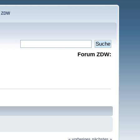
e ZDW
Forum ZDW:
« vorheriges
nächstes »