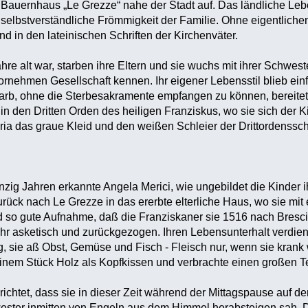
auernhaus „Le Grezze“ nahe der Stadt auf. Das ländliche Leben 
selbstverständliche Frömmigkeit der Familie. Ohne eigentlichen 
und in den lateinischen Schriften der Kirchenväter.
re alt war, starben ihre Eltern und sie wuchs mit ihrer Schweste
ornehmen Gesellschaft kennen. Ihr eigener Lebensstil blieb einf
tarb, ohne die Sterbesakramente empfangen zu können, bereitete 
 den Dritten Orden des heiligen Franziskus, wo sie sich der K
aria das graue Kleid und den weißen Schleier der Drittordenssc
nzig Jahren erkannte Angela Merici, wie ungebildet die Kinder
urück nach Le Grezze in das ererbte elterliche Haus, wo sie mi
nd so gute Aufnahme, daß die Franziskaner sie 1516 nach Bresc
ehr asketisch und zurückgezogen. Ihren Lebensunterhalt verdient
 sie aß Obst, Gemüse und Fisch - Fleisch nur, wenn sie krank wa
einem Stück Holz als Kopfkissen und verbrachte einen großen Te
richtet, dass sie in dieser Zeit während der Mittagspause auf d
wester inmitten von Engeln aus dem Himmel herabsteigen sah. Di