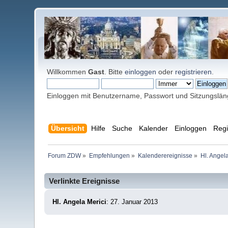
Willkommen
Gast
. Bitte
einloggen
oder
registrieren
.
Einloggen mit Benutzername, Passwort und Sitzungslä
Übersicht
Hilfe
Suche
Kalender
Einloggen
Regi
Forum ZDW
»
Empfehlungen
»
Kalenderereignisse
»
Hl. Angela
Verlinkte Ereignisse
Hl. Angela Merici
: 27. Januar 2013