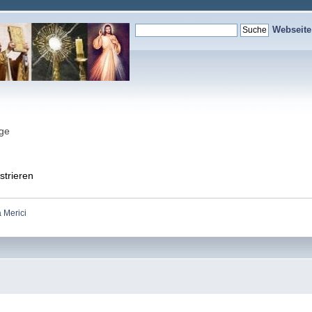
Webseit
nge
strieren
 Merici