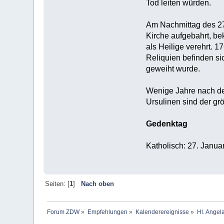
Tod leiten würden.
Am Nachmittag des 27.
Kirche aufgebahrt, be
als Heilige verehrt. 
Reliquien befinden sic
geweiht wurde.
Wenige Jahre nach dem
Ursulinen sind der gr
Gedenktag
Katholisch: 27. Janua
Seiten: [
1
]
Nach oben
Forum ZDW
»
Empfehlungen
»
Kalenderereignisse
»
Hl. Angela