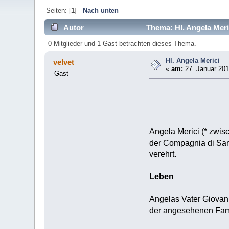
Seiten: [
1
]
Nach unten
Autor
Thema: Hl. Angela Meri
0 Mitglieder und 1 Gast betrachten dieses Thema.
Hl. Angela Merici
velvet
«
am:
27. Januar 201
Gast
Angela Merici (* zwi
der Compagnia di Sant
verehrt.
Leben
Angelas Vater Giovann
der angesehenen Famil