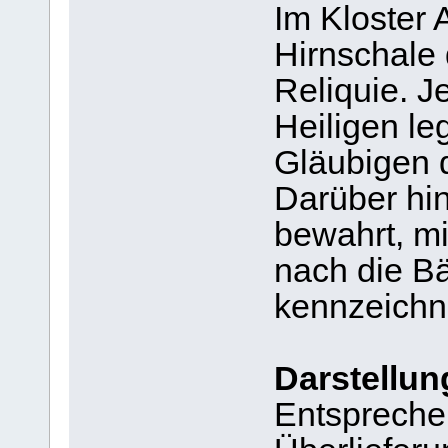
Im Kloster 
Hirnschale 
Reliquie. J
Heiligen leg
Gläubigen d
Darüber hi
bewahrt, m
nach die B
kennzeichn
Darstellung
Entspreche