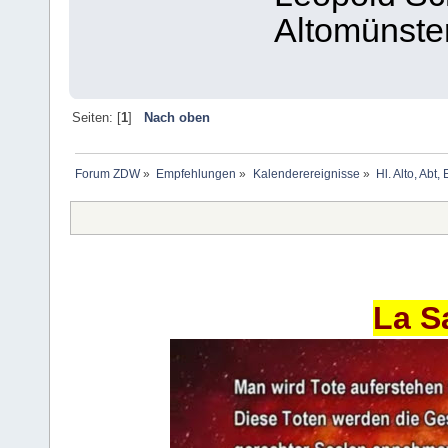
Altomünste
Seiten: [
1
]
Nach oben
Forum ZDW
»
Empfehlungen
»
Kalenderereignisse
»
Hl. Alto, Abt
La S