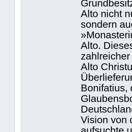
Grundbesit
Alto nicht 
sondern auc
»Monasteriu
Alto. Diese
zahlreiche
Alto Christ
Überlieferu
Bonifatius,
Glaubensbo
Deutschland
Vision von 
aufsuchte 