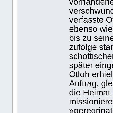
vorhandene
verschwun
verfasste Ot
ebenso wie
bis zu sei
zufolge sta
schottische
später ein
Otloh erhiel
Auftrag, gl
die Heimat 
missioniere
»peregrinat