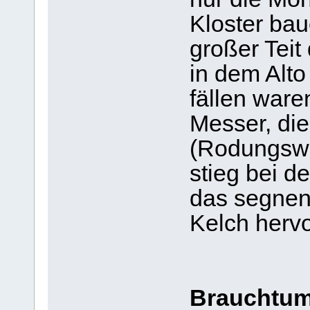
Kloster ba
großer Teit
in dem Alto
fällen ware
Messer, die
(Rodungswu
stieg bei d
das segnen
Kelch herv
Brauchtum