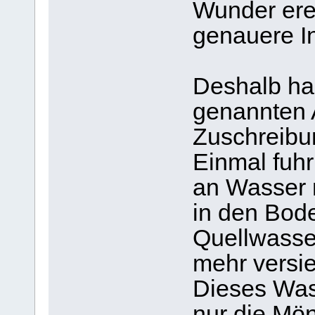
Wunder ere
genauere I
Deshalb han
genannten 
Zuschreibun
Einmal fuhr
an Wasser 
in den Bode
Quellwasser
mehr versi
Dieses Wass
nur die Mö