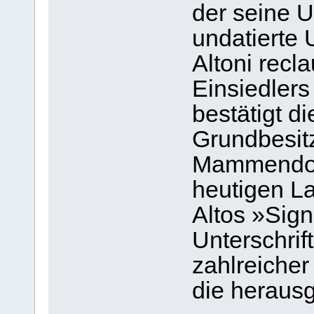
der seine U
undatierte
Altoni recla
Einsiedlers
bestätigt d
Grundbesit
Mammendorf
heutigen La
Altos »Sign
Unterschri
zahlreicher
die herausg