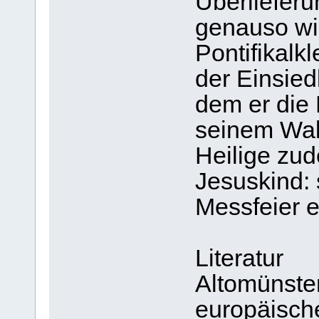
Überlieferu
genauso wie
Pontifikalk
der Einsied
dem er die
seinem Wal
Heilige zu
Jesuskind: 
Messfeier e
Literatur
Altomünster
europäische