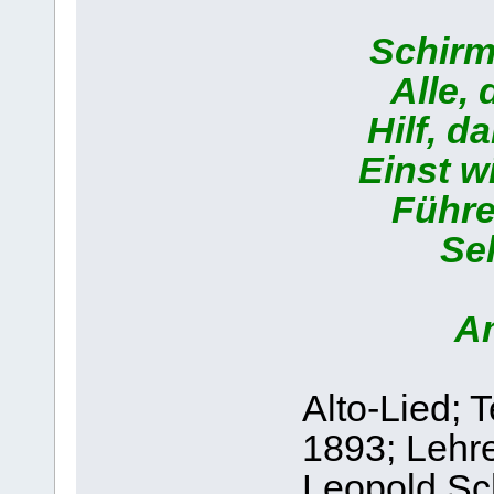
Schirm
Alle, 
Hilf, d
Einst w
Führe
Sel
A
Alto-Lied; 
1893; Lehre
Leopold Sch