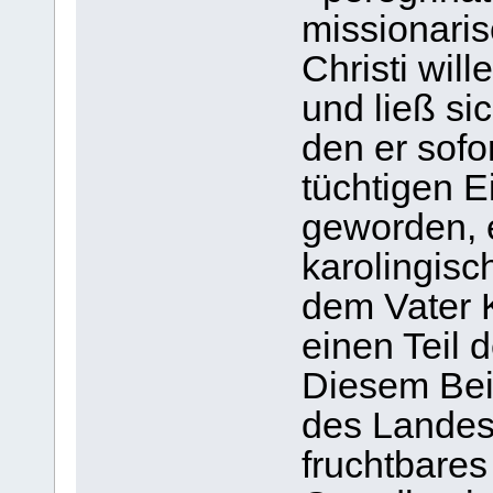
missionari
Christi wil
und ließ si
den er sofo
tüchtigen 
geworden, e
karolingisc
dem Vater 
einen Teil 
Diesem Bei
des Landes,
fruchtbare