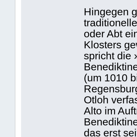
Hingegen gi
traditionel
oder Abt e
Klosters g
spricht die
Benediktin
(um 1010 b
Regensburg
Otloh verfa
Alto im Auf
Benediktine
das erst se