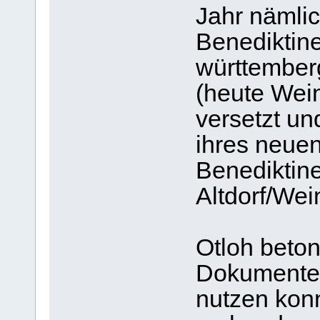
Jahr nämli
Benediktin
württemberg
(heute Wei
versetzt u
ihres neuen
Benediktin
Altdorf/Wei
Otloh betont
Dokumente 
nutzen kon