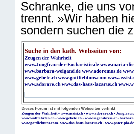
Schranke, die uns vo
trennt. »Wir haben hi
sondern suchen die z
Suche in den kath. Webseiten von:
Zeugen der Wahrheit
www.Jungfrau-der-Eucharistie.de
www.maria-die
www.barbara-weigand.de
www.adoremus.de
www.
www.gebete.ch
www.gottliebtuns.com
www.assisi.
www.adorare.ch
www.das-haus-lazarus.ch
www.wa
Dieses Forum ist mit folgenden Webseiten verlinkt
Zeugen der Wahrheit
-
www.assisi.ch
-
www.adorare.ch
-
Jungfrau.d
www.wallfahrten.ch
-
www.gebete.ch
-
www.segenskreis.at
-
barbara
www.gottliebtuns.com
-
www.das-haus-lazarus.ch
-
www.pater-pio.de