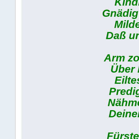
Kindl
Gnädig
Milde
Daß un
Arm zo
Über 
Eilt
Predig
Nähmes
Deine
Fürst