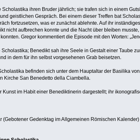
e Scholastika ihren Bruder jährlich; sie trafen sich in einem Gu
und geistlichen Gespräch. Bei einem dieser Treffen bat Scholas
äch fortzusetzen, was er zunächst ablehnte. Auf ihr inständige
kt nicht aufbrechen konnte und die Nacht über bleiben musste
konnten. Gregor kommentiert die Episode mit den Worten: „Jene
b Scholastika; Benedikt sah ihre Seele in Gestalt einer Taube 
 und in dem für ihn selbst vorgesehenen Grab beisetzen.
 Scholastika befinden sich unter dem Hauptaltar der Basilika vo
n Kirche San Benedetto della Ciambella.
r Kunst im Habit einer Benediktinerin dargestellt; ihr ikonografis
uar (Gebotener Gedenktag im Allgemeinen Römischen Kalender)
igen Scholastika