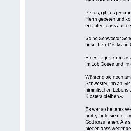
Petrus, gibt es jeman
Herrn gebeten und kon
erzählen, dass auch er
Seine Schwester Schol
besuchen. Der Mann Got
Eines Tages kam sie w
im Lob Gottes und im 
Während sie noch am T
Schwester, ihn an: »I
himmlischen Lebens sp
Klosters bleiben.«
Es war so heiteres We
hörte, fügte sie die F
Gott anzuflehen. Als 
nieder, dass weder de