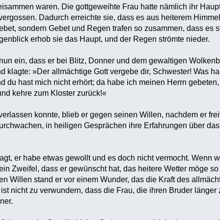
beisammen waren. Die gottgeweihte Frau hatte nämlich ihr Haup
vergossen. Dadurch erreichte sie, dass es aus heiterem Himmel
Gebet, sondern Gebet und Regen trafen so zusammen, dass es s
genblick erhob sie das Haupt, und der Regen strömte nieder.
un ein, dass er bei Blitz, Donner und dem gewaltigen Wolkenb
nd klagte: »Der allmächtige Gott vergebe dir, Schwester! Was ha
d du hast mich nicht erhört; da habe ich meinen Herrn gebeten,
und kehre zum Kloster zurück!«
erlassen konnte, blieb er gegen seinen Willen, nachdem er freiw
urchwachen, in heiligen Gesprächen ihre Erfahrungen über das
gt, er habe etwas gewollt und es doch nicht vermocht. Wenn wi
kein Zweifel, dass er gewünscht hat, das heitere Wetter möge 
en Willen stand er vor einem Wunder, das die Kraft des allmä
s ist nicht zu verwundern, dass die Frau, die ihren Bruder läng
ner.