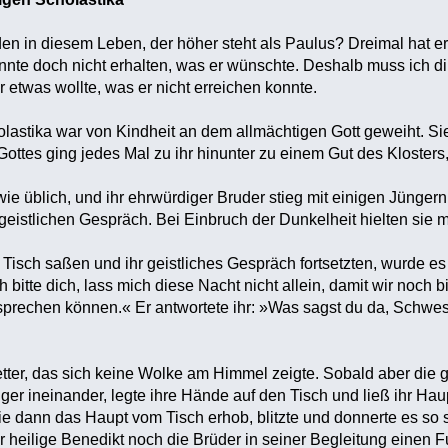
den in diesem Leben, der höher steht als Paulus? Dreimal hat 
nte doch nicht erhalten, was er wünschte. Deshalb muss ich d
 etwas wollte, was er nicht erreichen konnte.
astika war von Kindheit an dem allmächtigen Gott geweiht. Sie
tes ging jedes Mal zu ihr hinunter zu einem Gut des Klosters, d
ie üblich, und ihr ehrwürdiger Bruder stieg mit einigen Jünger
geistlichen Gespräch. Bei Einbruch der Dunkelheit hielten sie 
isch saßen und ihr geistliches Gespräch fortsetzten, wurde es s
ch bitte dich, lass mich diese Nacht nicht allein, damit wir no
rechen können.« Er antwortete ihr: »Was sagst du da, Schwest
tter, das sich keine Wolke am Himmel zeigte. Sobald aber die 
inger ineinander, legte ihre Hände auf den Tisch und ließ ihr H
sie dann das Haupt vom Tisch erhob, blitzte und donnerte es so 
r heilige Benedikt noch die Brüder in seiner Begleitung einen