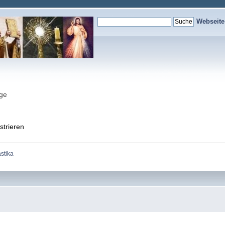
Webseit
nge
strieren
stika