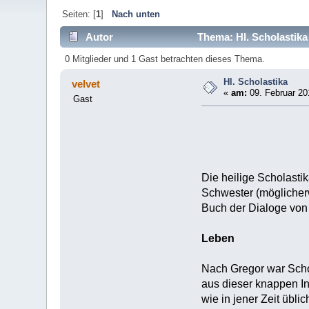
Seiten: [
1
]
Nach unten
Autor
Thema: Hl. Scholastika
0 Mitglieder und 1 Gast betrachten dieses Thema.
Hl. Scholastika
velvet
«
am:
09. Februar 20
Gast
Die heilige Scholasti
Schwester (möglicherw
Buch der Dialoge von 
Leben
Nach Gregor war Schola
aus dieser knappen Inf
wie in jener Zeit üblic