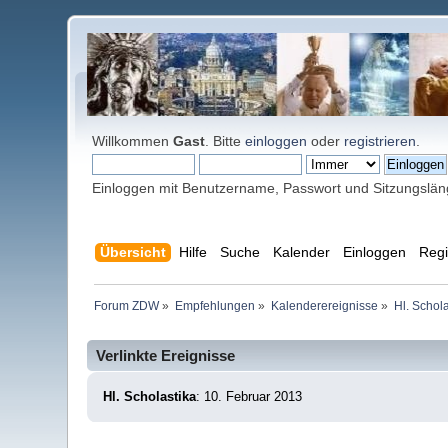
Willkommen
Gast
. Bitte
einloggen
oder
registrieren
.
Einloggen mit Benutzername, Passwort und Sitzungslä
Übersicht
Hilfe
Suche
Kalender
Einloggen
Regi
Forum ZDW
»
Empfehlungen
»
Kalenderereignisse
»
Hl. Schola
Verlinkte Ereignisse
Hl. Scholastika
: 10. Februar 2013