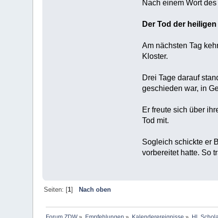
Nach einem Wort des Jo
Der Tod der heiligen
Am nächsten Tag kehrt
Kloster.
Drei Tage darauf stan
geschieden war, in Ge
Er freute sich über i
Tod mit.
Sogleich schickte er B
vorbereitet hatte. So 
Seiten: [
1
]
Nach oben
Forum ZDW
»
Empfehlungen
»
Kalenderereignisse
»
Hl. Schola