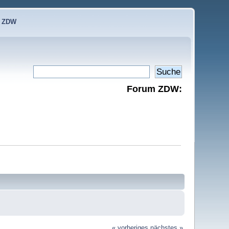
e ZDW
Forum ZDW:
« vorheriges
nächstes »