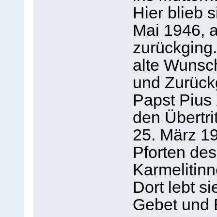
Hier blieb 
Mai 1946, a
zurückging
alte Wunsch
und Zurückg
Papst Pius X
den Übertri
25. März 19
Pforten de
Karmelitin
Dort lebt s
Gebet und 