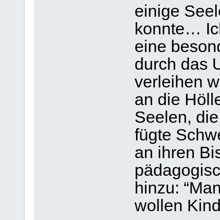
einige Seel
konnte… Ic
eine besond
durch das 
verleihen w
an die Höll
Seelen, di
fügte Schw
an ihren Bi
pädagogis
hinzu: “Ma
wollen Kind