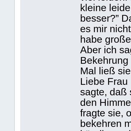
kleine leid
besser?” Da
es mir nich
habe große
Aber ich sag
Bekehrung 
Mal ließ si
Liebe Frau
sagte, daß 
den Himmel
fragte sie,
bekehren mö