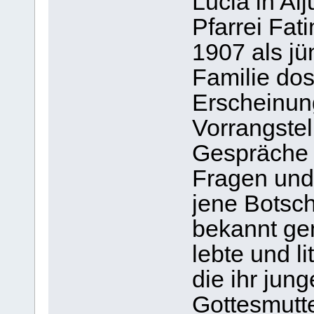
Lucia in Alj
Pfarrei Fat
1907 als jü
Familie dos
Erscheinun
Vorrangstel
Gespräche m
Fragen und 
jene Botsch
bekannt gem
lebte und li
die ihr jun
Gottesmutt