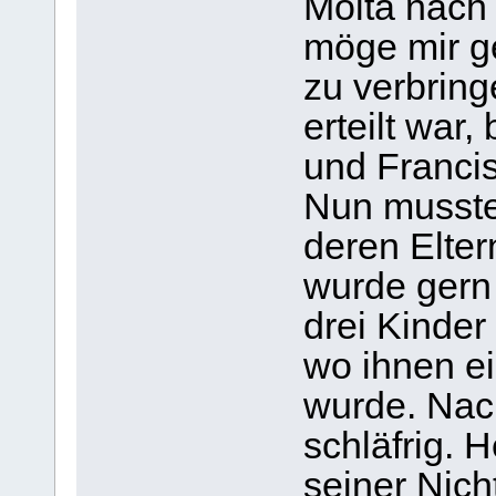
Moita nach 
möge mir ge
zu verbrin
erteilt war,
und Franci
Nun musste
deren Elter
wurde gern
drei Kinder
wo ihnen e
wurde. Nac
schläfrig. 
seiner Nich