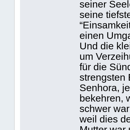
seiner Seel
seine tiefs
“Einsamkeit
einen Umga
Und die klei
um Verzeihu
für die Sün
strengsten
Senhora, je
bekehren, w
schwer war!
weil dies d
Mutter war