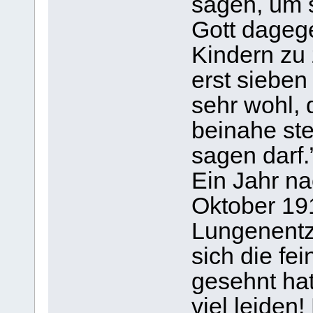
sagen, um s
Gott dagege
Kindern zu
erst sieben
sehr wohl, 
beinahe st
sagen darf.
Ein Jahr n
Oktober 191
Lungenentz
sich die fei
gesehnt hatt
viel leiden