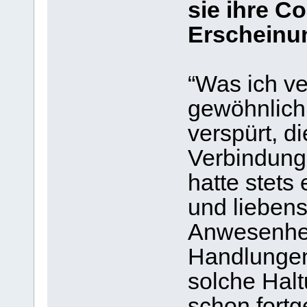
sie ihre C
Erscheinu
“Was ich ve
gewöhnlich 
verspürt, di
Verbindung 
hatte stets
und liebens
Anwesenheit
Handlungen
solche Halt
schon fortg