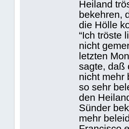
Heiland trö
bekehren, d
die Hölle k
“Ich tröste
nicht gemer
letzten Mon
sagte, daß
nicht mehr 
so sehr bel
den Heiland
Sünder beke
mehr beleid
Francisco e