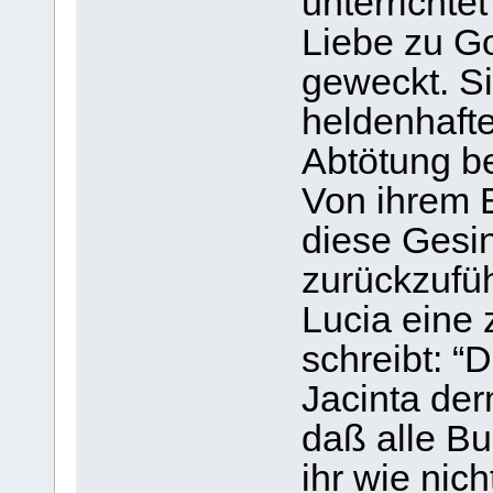
unterrichte
Liebe zu Go
geweckt. S
heldenhaft
Abtötung be
Von ihrem B
diese Gesi
zurückzufüh
Lucia eine 
schreibt: “D
Jacinta der
daß alle B
ihr wie nic