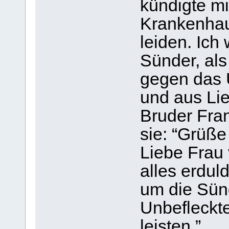
kündigte mi
Krankenhau
leiden. Ich
Sünder, al
gegen das 
und aus Lie
Bruder Fran
sie: “Grüß
Liebe Frau 
alles erdul
um die Sün
Unbefleckt
leisten.”