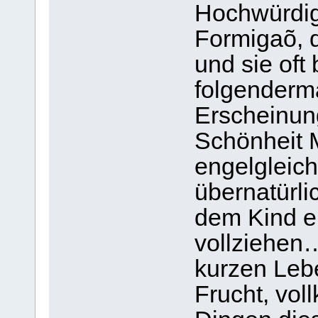
Hochwürdig
Formigaõ, d
und sie oft 
folgenderm
Erscheinung
Schönheit M
engelgleich
übernatürli
dem Kind e
vollziehen
kurzen Lebe
Frucht, vol