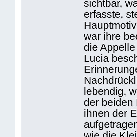
sichtbar, w
erfasste, s
Hauptmotiv
war ihre b
die Appelle
Lucia besch
Erinnerung
Nachdrückli
lebendig, 
der beiden 
ihnen der E
aufgetragen
wie die Kle