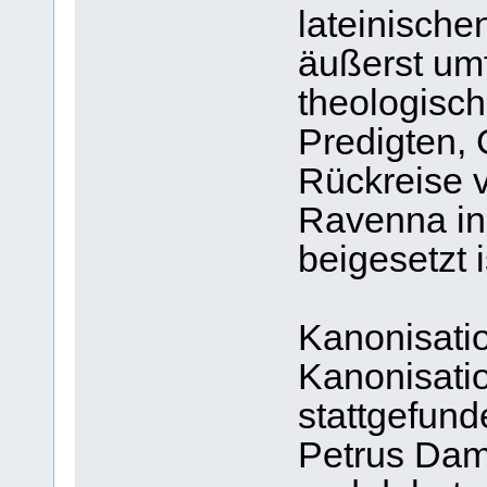
lateinischen
äußerst um
theologisch
Predigten, 
Rückreise 
Ravenna in
beigesetzt i
Kanonisatio
Kanonisatio
stattgefund
Petrus Dam