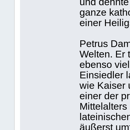
und dehnte 
ganze katho
einer Heil
Petrus Dami
Welten. Er 
ebenso viel 
Einsiedler
wie Kaiser
einer der pr
Mittelalter
lateinischen
äußerst um