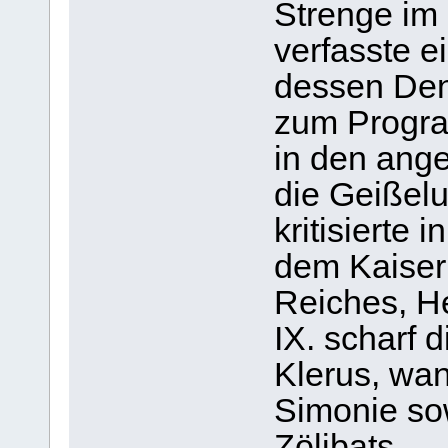
Strenge im
verfasste e
dessen Den
zum Progra
in den ang
die Geißelu
kritisierte
dem Kaiser
Reiches, He
IX. scharf 
Klerus, wan
Simonie sow
Zölibats.