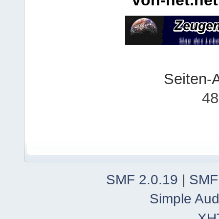
Seiten-
48
SMF 2.0.19
|
SMF
Simple Aud
XH