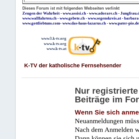
Dieses Forum ist mit folgenden Webseiten verlinkt
Zeugen der Wahrheit
-
www.assisi.ch
-
www.adorare.ch
-
Jungfrau.d
www.wallfahrten.ch
-
www.gebete.ch
-
www.segenskreis.at
-
barbara
www.gottliebtuns.com
-
www.das-haus-lazarus.ch
-
www.pater-pio.de
www3.k-tv.org
www.k-tv.org
www.k-tv.at
K-TV der katholische Fernsehsender
Nur registrier
Beiträge im Fo
Wenn Sie sich anme
Neuanmeldungen müsse
Nach dem Anmelden wir
Dann können sie sich 