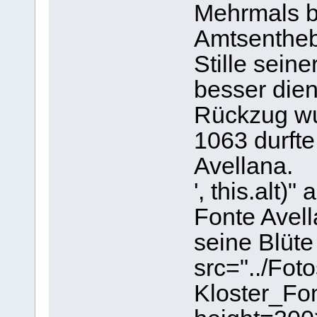
Mehrmals b
Amtsenthebu
Stille seine
besser die
Rückzug wu
1063 durfte
Avellana.
', this.alt)
Fonte Avell
seine Blüte
src="../Fot
Kloster_Fo