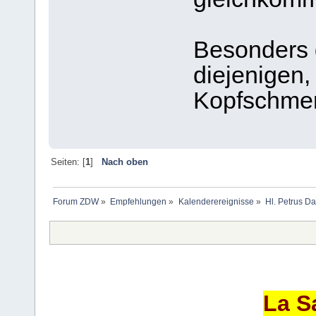
Besonders g
diejenigen,
Kopfschmer
Seiten: [
1
]
Nach oben
Forum ZDW
»
Empfehlungen
»
Kalenderereignisse
»
Hl. Petrus Da
La S