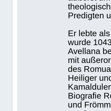
theologisch
Predigten 
Er lebte al
wurde 1043 
Avellana be
mit außeror
des Romuald
Heiliger un
Kamaldulens
Biografie 
und Frömmi