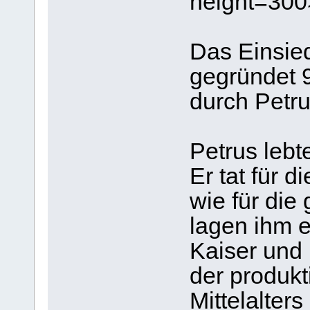
height=300
Das Einsied
gegründet 9
durch Pet
Petrus lebt
Er tat für 
wie für die 
lagen ihm 
Kaiser und
der produkti
Mittelalter