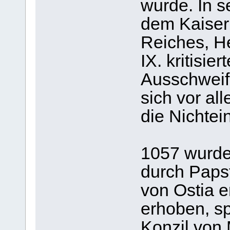
wurde. In s
dem Kaiser
Reiches, He
IX. kritisier
Ausschweif
sich vor al
die Nichtei
1057 wurde
durch Paps
von Ostia 
erhoben, sp
Konzil von 