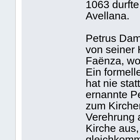
1063 durfte
Avellana.
Petrus Dami
von seiner
Faënza, wo
Ein formell
hat nie sta
ernannte P
zum Kirche
Verehrung a
Kirche aus,
gleichkomm