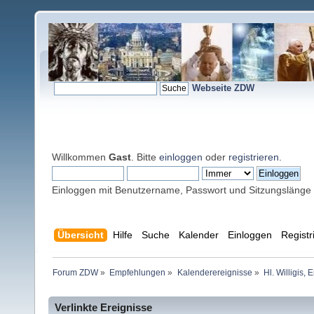
Webseite ZDW
Willkommen
Gast
. Bitte
einloggen
oder
registrieren
.
Einloggen mit Benutzername, Passwort und Sitzungslänge
Übersicht
Hilfe
Suche
Kalender
Einloggen
Registr
Forum ZDW
»
Empfehlungen
»
Kalenderereignisse
»
Hl. Willigis,
Verlinkte Ereignisse