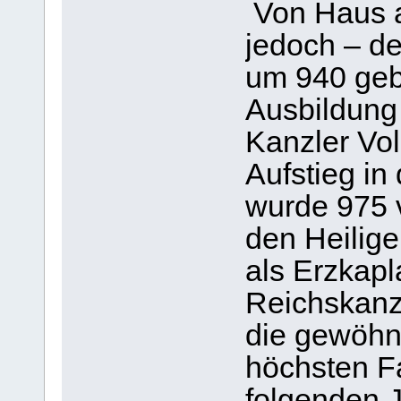
Von Haus a
jedoch – de
um 940 geb
Ausbildung 
Kanzler Vol
Aufstieg in 
wurde 975 v
den Heilige
als Erzkapl
Reichskanzl
die gewöhn
höchsten Fa
folgenden J