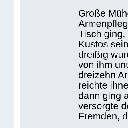
Große Mühe
Armenpflege
Tisch ging,
Kustos sein
dreißig wu
von ihm unte
dreizehn A
reichte ihn
dann ging a
versorgte 
Fremden, d