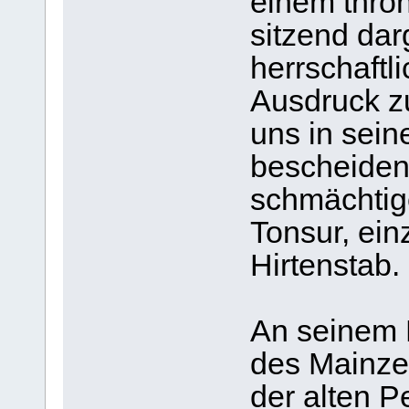
einem thron
sitzend darg
herrschaft
Ausdruck zu 
uns in sein
bescheiden
schmächtig
Tonsur, ein
Hirtenstab.
An seinem
des Mainze
der alten P