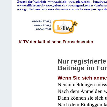
Zeugen der Wahrheit
-
www.assisi.ch
-
www.adorare.ch
-
Jungfrau.d
www.wallfahrten.ch
-
www.gebete.ch
-
www.segenskreis.at
-
barbara
www.gottliebtuns.com
-
www.das-haus-lazarus.ch
-
www.pater-pio.de
www3.k-tv.org
www.k-tv.org
www.k-tv.at
K-TV der katholische Fernsehsender
Nur registrier
Beiträge im Fo
Wenn Sie sich anme
Neuanmeldungen müsse
Nach dem Anmelden wir
Dann können sie sich 
Nach dem Einloggen kö