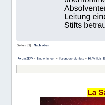
Absolventen
Leitung ein
Stifts betr
Seiten: [
1
]
Nach oben
Forum ZDW
»
Empfehlungen
»
Kalenderereignisse
»
Hl. Willigis,
La S