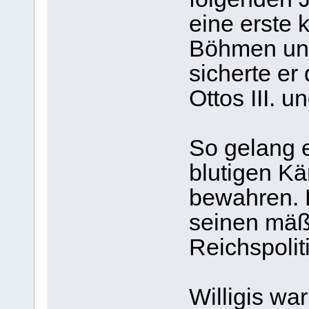
eine erste k
Böhmen un
sicherte er
Ottos III. un
So gelang e
blutigen K
bewahren. 
seinen mäß
Reichspolit
Willigis wa